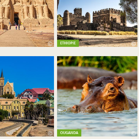
©
©
ETHIOPIE
©
©
OUGANDA