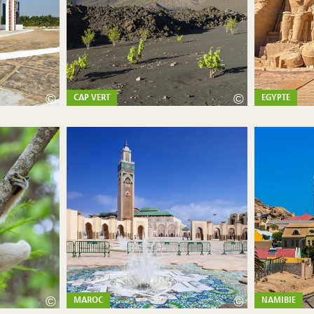
©
©
CAP VERT
EGYPTE
©
©
MAROC
NAMIBIE