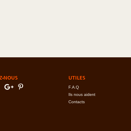
Z-NOUS
UTILES
F.A.Q
Ils nous aident
Contacts