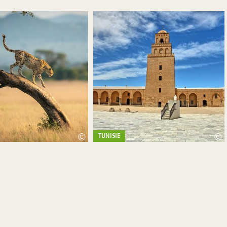
©
©
TUNISIE