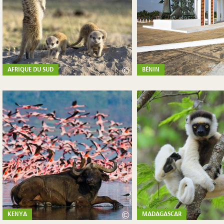
©
AFRIQUE DU SUD
BÉNIN
©
KENYA
MADAGASCAR