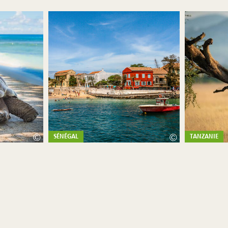
©
©
SÉNÉGAL
TANZANIE