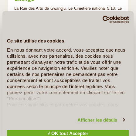
La Rue des Arts de Gwangju. Le Cimetière national 5.18. Le
Musée National de Gwangju. Le Musée artistique de Woo
Jae Gil. Le Musée Uijae de l’art coréen. Le Musée artistique
de Gwangju. Le Centre culturel et artistique de Gwangju. Le
parc culturel de Jungoe. L'Eco-parc du lac de Gwangjuho. Le
Ce site utilise des cookies
Parc provincial du Mt. Mudeungsan.
En nous donnant votre accord, vous acceptez que nous
utilisions, avec nos partenaires, des cookies nous
permettant d’analyser notre trafic et de vous offrir une
expérience de navigation enrichie. Veuillez noter que
Seokcho
certains de nos partenaires ne demandent pas votre
Le Château de Gweongeumseong. Le Phare Observatoire de
consentement et sont susceptibles de traiter vos
données selon le principe de l'intérêt légitime. Vous
Sokcho. Le Temple Sinheungsa.
pouvez gérer votre consentement en cliquant sur le lien
La Galerie Fermière des Ours en Peluche. Le Musée Sokcho
"Personnaliser".
& Village Folklorique Civil déplacé.
Pour en savoir plus et paramétrer vos cookies, nous
La Vallée de Cheonbuldong. La Chute Biryong. Le Parc
vous invitons à consulter notre
politique en matière de
confidentialité et de cookies
.
National du Mt. Seorak. La Plage Sokcho. La Grotte de
Afficher les détails
Geumganggul. Le Lac Yeongnangho. La Cascade Yukdam.
Le lac Cheongchoho. Le Rocher de Ulsanbawi. Le Pic de
√ OK tout Accepter