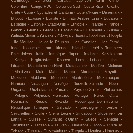
Cambodge
-
Cameroun
-
Canada
-
Cap Vert
-
Chili
-
Chine
-
Colombie
-
Congo RDC
-
Corée du Sud
-
Costa Rica
-
Croatie
-
Crète
-
Cuba
-
Cyclades et Santorin
-
Côte d'Ivoire
-
Danemark
-
Djibouti
-
Ecosse
-
Egypte
-
Emirats Arabes Unis
-
Equateur
-
Espagne
-
Estonie
-
Etats-Unis
-
Ethiopie
-
Finlande
-
France
-
Gabon
-
Ghana
-
Grèce
-
Guadeloupe
-
Guatemala
-
Guinée
-
Guinée-Bissau
-
Guyane
-
Géorgie
-
Hawaï
-
Honduras
-
Hongrie
-
Ile Maurice
-
Ile de la Réunion
-
Iles Canaries
-
Iles Féroé
-
Inde
-
Indonésie
-
Iran
-
Irlande
-
Islande
-
Israël & Territoires
Palestiniens
-
Italie
-
Jamaïque
-
Japon
-
Jordanie
-
Kazakhstan
-
Kenya
-
Kirghizistan
-
Kosovo
-
Laos
-
Lettonie
-
Liban
-
Lituanie
-
Macédoine du Nord
-
Madagascar
-
Madère
-
Malaisie
-
Maldives
-
Mali
-
Malte
-
Maroc
-
Martinique
-
Mayotte
-
Mexique
-
Moldavie
-
Mongolie
-
Monténégro
-
Mozambique
-
Namibie
-
Nicaragua
-
Norvège
-
Nouvelle-Zélande
-
Népal
-
Ouganda
-
Ouzbékistan
-
Panama
-
Pays de Galles
-
Philippines
-
Pologne
-
Polynésie Française
-
Portugal
-
Pérou
-
Qatar
-
Roumanie
-
Russie
-
Rwanda
-
République Dominicaine
-
République Tchèque
-
Salvador
-
Sardaigne
-
Serbie
-
Seychelles
-
Sicile
-
Sierra Leone
-
Singapour
-
Slovénie
-
Sri
Lanka
-
Suisse
-
Sultanat d'Oman
-
Suède
-
Sénégal
-
Tadjikistan
-
Tanzanie
-
Taïwan
-
Thaïlande
-
Togo
-
Trinité et
Tobago
-
Tunisie
-
Turkménistan
-
Turquie
-
Ukraine
-
Uruguay
-