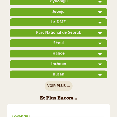
Gyeongju
Jeonju
La DMZ
Parc National de Seorak
Séoul
Hahoe
Incheon
Busan
VOIR PLUS ...
Et Plus Encore...
Gwangju