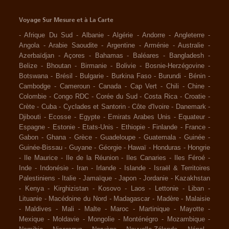
Voyage Sur Mesure et à La Carte
-
Afrique Du Sud
-
Albanie
-
Algérie
-
Andorre
-
Angleterre
-
Angola
-
Arabie Saoudite
-
Argentine
-
Arménie
-
Australie
-
Azerbaïdjan
-
Açores
-
Bahamas
-
Baléares
-
Bangladesh
-
Belize
-
Bhoutan
-
Birmanie
-
Bolivie
-
Bosnie-Herzégovine
-
Botswana
-
Brésil
-
Bulgarie
-
Burkina Faso
-
Burundi
-
Bénin
-
Cambodge
-
Cameroun
-
Canada
-
Cap Vert
-
Chili
-
Chine
-
Colombie
-
Congo RDC
-
Corée du Sud
-
Costa Rica
-
Croatie
-
Crète
-
Cuba
-
Cyclades et Santorin
-
Côte d'Ivoire
-
Danemark
-
Djibouti
-
Ecosse
-
Egypte
-
Emirats Arabes Unis
-
Equateur
-
Espagne
-
Estonie
-
Etats-Unis
-
Ethiopie
-
Finlande
-
France
-
Gabon
-
Ghana
-
Grèce
-
Guadeloupe
-
Guatemala
-
Guinée
-
Guinée-Bissau
-
Guyane
-
Géorgie
-
Hawaï
-
Honduras
-
Hongrie
-
Ile Maurice
-
Ile de la Réunion
-
Iles Canaries
-
Iles Féroé
-
Inde
-
Indonésie
-
Iran
-
Irlande
-
Islande
-
Israël & Territoires
Palestiniens
-
Italie
-
Jamaïque
-
Japon
-
Jordanie
-
Kazakhstan
-
Kenya
-
Kirghizistan
-
Kosovo
-
Laos
-
Lettonie
-
Liban
-
Lituanie
-
Macédoine du Nord
-
Madagascar
-
Madère
-
Malaisie
-
Maldives
-
Mali
-
Malte
-
Maroc
-
Martinique
-
Mayotte
-
Mexique
-
Moldavie
-
Mongolie
-
Monténégro
-
Mozambique
-