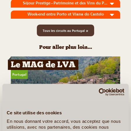
Séjour Prestige - Patrimoine et des Vins du Portugal
Week-end entre Porto et Viana do Castelo
»
Tous les circuits au Portugal
Pour aller plus loin...
Le MAG de LVA
Portugal
Ce site utilise des cookies
©
En nous donnant votre accord, vous acceptez que nous
Les "aldeias do xisto", à la découverte des
utilisions, avec nos partenaires, des cookies nous
villages secrets du centre du Portugal