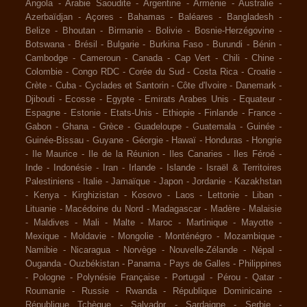
Angola
-
Arabie Saoudite
-
Argentine
-
Arménie
-
Australie
-
Azerbaïdjan
-
Açores
-
Bahamas
-
Baléares
-
Bangladesh
-
Belize
-
Bhoutan
-
Birmanie
-
Bolivie
-
Bosnie-Herzégovine
-
Botswana
-
Brésil
-
Bulgarie
-
Burkina Faso
-
Burundi
-
Bénin
-
Cambodge
-
Cameroun
-
Canada
-
Cap Vert
-
Chili
-
Chine
-
Colombie
-
Congo RDC
-
Corée du Sud
-
Costa Rica
-
Croatie
-
Crète
-
Cuba
-
Cyclades et Santorin
-
Côte d'Ivoire
-
Danemark
-
Djibouti
-
Ecosse
-
Egypte
-
Emirats Arabes Unis
-
Equateur
-
Espagne
-
Estonie
-
Etats-Unis
-
Ethiopie
-
Finlande
-
France
-
Gabon
-
Ghana
-
Grèce
-
Guadeloupe
-
Guatemala
-
Guinée
-
Guinée-Bissau
-
Guyane
-
Géorgie
-
Hawaï
-
Honduras
-
Hongrie
-
Ile Maurice
-
Ile de la Réunion
-
Iles Canaries
-
Iles Féroé
-
Inde
-
Indonésie
-
Iran
-
Irlande
-
Islande
-
Israël & Territoires
Palestiniens
-
Italie
-
Jamaïque
-
Japon
-
Jordanie
-
Kazakhstan
-
Kenya
-
Kirghizistan
-
Kosovo
-
Laos
-
Lettonie
-
Liban
-
Lituanie
-
Macédoine du Nord
-
Madagascar
-
Madère
-
Malaisie
-
Maldives
-
Mali
-
Malte
-
Maroc
-
Martinique
-
Mayotte
-
Mexique
-
Moldavie
-
Mongolie
-
Monténégro
-
Mozambique
-
Namibie
-
Nicaragua
-
Norvège
-
Nouvelle-Zélande
-
Népal
-
Ouganda
-
Ouzbékistan
-
Panama
-
Pays de Galles
-
Philippines
-
Pologne
-
Polynésie Française
-
Portugal
-
Pérou
-
Qatar
-
Roumanie
-
Russie
-
Rwanda
-
République Dominicaine
-
République Tchèque
-
Salvador
-
Sardaigne
-
Serbie
-