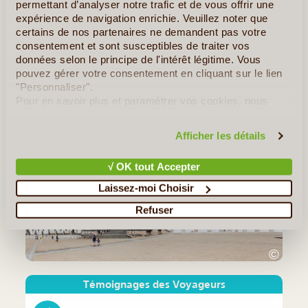
permettant d’analyser notre trafic et de vous offrir une
Dans les vallées et les flancs escarpés des montagnes du centre
expérience de navigation enrichie. Veuillez noter que
du Portugal se trouvent les aldeias do xisto. Ces villages, bâtis
certains de nos partenaires ne demandent pas votre
en schiste – pierre sombre et feuilletée typique de la région –
consentement et sont susceptibles de traiter vos
nous emmènent sur les traces d’un (...)
données selon le principe de l'intérêt légitime. Vous
pouvez gérer votre consentement en cliquant sur le lien
Tous les Articles
≻
"Personnaliser".
Pour en savoir plus et paramétrer vos cookies, nous
vous invitons à consulter notre
politique en matière de
Notre Guide de Voyage - Portugal
confidentialité et de cookies
.
Afficher les détails
√ OK tout Accepter
Laissez-moi Choisir
Refuser
©
Témoignages des Voyageurs