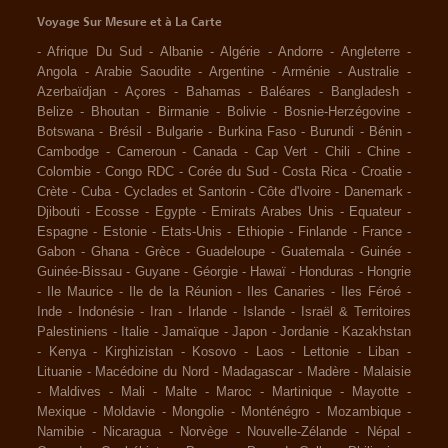
Voyage Sur Mesure et à La Carte
-
Afrique Du Sud
-
Albanie
-
Algérie
-
Andorre
-
Angleterre
-
Angola
-
Arabie Saoudite
-
Argentine
-
Arménie
-
Australie
-
Azerbaïdjan
-
Açores
-
Bahamas
-
Baléares
-
Bangladesh
-
Belize
-
Bhoutan
-
Birmanie
-
Bolivie
-
Bosnie-Herzégovine
-
Botswana
-
Brésil
-
Bulgarie
-
Burkina Faso
-
Burundi
-
Bénin
-
Cambodge
-
Cameroun
-
Canada
-
Cap Vert
-
Chili
-
Chine
-
Colombie
-
Congo RDC
-
Corée du Sud
-
Costa Rica
-
Croatie
-
Crète
-
Cuba
-
Cyclades et Santorin
-
Côte d'Ivoire
-
Danemark
-
Djibouti
-
Ecosse
-
Egypte
-
Emirats Arabes Unis
-
Equateur
-
Espagne
-
Estonie
-
Etats-Unis
-
Ethiopie
-
Finlande
-
France
-
Gabon
-
Ghana
-
Grèce
-
Guadeloupe
-
Guatemala
-
Guinée
-
Guinée-Bissau
-
Guyane
-
Géorgie
-
Hawaï
-
Honduras
-
Hongrie
-
Ile Maurice
-
Ile de la Réunion
-
Iles Canaries
-
Iles Féroé
-
Inde
-
Indonésie
-
Iran
-
Irlande
-
Islande
-
Israël & Territoires
Palestiniens
-
Italie
-
Jamaïque
-
Japon
-
Jordanie
-
Kazakhstan
-
Kenya
-
Kirghizistan
-
Kosovo
-
Laos
-
Lettonie
-
Liban
-
Lituanie
-
Macédoine du Nord
-
Madagascar
-
Madère
-
Malaisie
-
Maldives
-
Mali
-
Malte
-
Maroc
-
Martinique
-
Mayotte
-
Mexique
-
Moldavie
-
Mongolie
-
Monténégro
-
Mozambique
-
Namibie
-
Nicaragua
-
Norvège
-
Nouvelle-Zélande
-
Népal
-