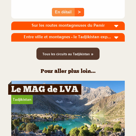
En détail
≻
Sur les routes montagneuses du Pamir
Entre ville et montagnes - le Tadjikistan express
»
Tous les circuits au Tadjikistan
Pour aller plus loin...
Le MAG de LVA
Tadjikistan