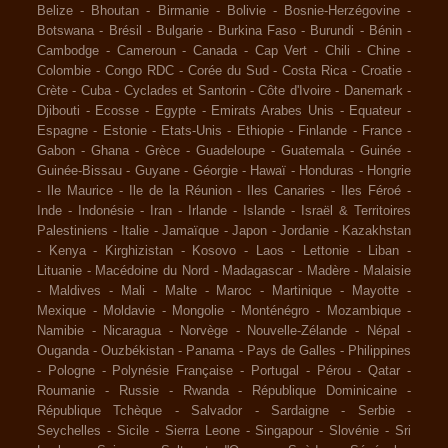
Belize
-
Bhoutan
-
Birmanie
-
Bolivie
-
Bosnie-Herzégovine
-
Botswana
-
Brésil
-
Bulgarie
-
Burkina Faso
-
Burundi
-
Bénin
-
Cambodge
-
Cameroun
-
Canada
-
Cap Vert
-
Chili
-
Chine
-
Colombie
-
Congo RDC
-
Corée du Sud
-
Costa Rica
-
Croatie
-
Crète
-
Cuba
-
Cyclades et Santorin
-
Côte d'Ivoire
-
Danemark
-
Djibouti
-
Ecosse
-
Egypte
-
Emirats Arabes Unis
-
Equateur
-
Espagne
-
Estonie
-
Etats-Unis
-
Ethiopie
-
Finlande
-
France
-
Gabon
-
Ghana
-
Grèce
-
Guadeloupe
-
Guatemala
-
Guinée
-
Guinée-Bissau
-
Guyane
-
Géorgie
-
Hawaï
-
Honduras
-
Hongrie
-
Ile Maurice
-
Ile de la Réunion
-
Iles Canaries
-
Iles Féroé
-
Inde
-
Indonésie
-
Iran
-
Irlande
-
Islande
-
Israël & Territoires
Palestiniens
-
Italie
-
Jamaïque
-
Japon
-
Jordanie
-
Kazakhstan
-
Kenya
-
Kirghizistan
-
Kosovo
-
Laos
-
Lettonie
-
Liban
-
Lituanie
-
Macédoine du Nord
-
Madagascar
-
Madère
-
Malaisie
-
Maldives
-
Mali
-
Malte
-
Maroc
-
Martinique
-
Mayotte
-
Mexique
-
Moldavie
-
Mongolie
-
Monténégro
-
Mozambique
-
Namibie
-
Nicaragua
-
Norvège
-
Nouvelle-Zélande
-
Népal
-
Ouganda
-
Ouzbékistan
-
Panama
-
Pays de Galles
-
Philippines
-
Pologne
-
Polynésie Française
-
Portugal
-
Pérou
-
Qatar
-
Roumanie
-
Russie
-
Rwanda
-
République Dominicaine
-
République Tchèque
-
Salvador
-
Sardaigne
-
Serbie
-
Seychelles
-
Sicile
-
Sierra Leone
-
Singapour
-
Slovénie
-
Sri