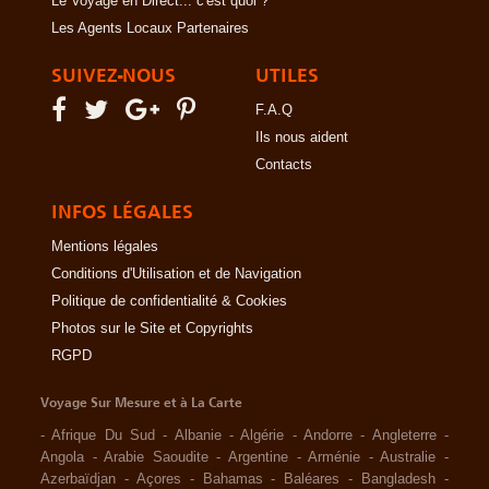
Le Voyage en Direct... c'est quoi ?
Les Agents Locaux Partenaires
SUIVEZ-NOUS
UTILES
F.A.Q
Ils nous aident
Contacts
INFOS LÉGALES
Mentions légales
Conditions d'Utilisation et de Navigation
Politique de confidentialité & Cookies
Photos sur le Site et Copyrights
RGPD
Voyage Sur Mesure et à La Carte
-
Afrique Du Sud
-
Albanie
-
Algérie
-
Andorre
-
Angleterre
-
Angola
-
Arabie Saoudite
-
Argentine
-
Arménie
-
Australie
-
Azerbaïdjan
-
Açores
-
Bahamas
-
Baléares
-
Bangladesh
-