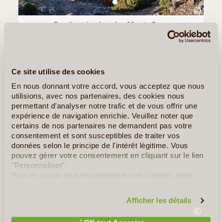
©
Randonnée dans les Monts Fann
En plein cœur du Tadjikistan, les montagnes Fann dévoilent un
terrain de jeu grandeur nature pour les amateurs de randonnée
et de nature sauvage. L'on y découvre des sommets enneigés
flirtant avec les 5 000 mètres d'altitude, des (...)
Ce site utilise des cookies
En nous donnant votre accord, vous acceptez que nous
Tous les Articles
≻
utilisions, avec nos partenaires, des cookies nous
permettant d’analyser notre trafic et de vous offrir une
expérience de navigation enrichie. Veuillez noter que
Notre Guide de Voyage - Tadjikistan
certains de nos partenaires ne demandent pas votre
consentement et sont susceptibles de traiter vos
données selon le principe de l'intérêt légitime. Vous
pouvez gérer votre consentement en cliquant sur le lien
"Personnaliser".
Pour en savoir plus et paramétrer vos cookies, nous
vous invitons à consulter notre
politique en matière de
confidentialité et de cookies
.
Afficher les détails
©