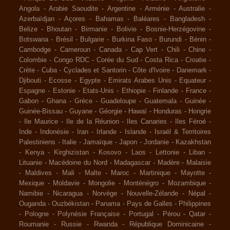
Angola
-
Arabie Saoudite
-
Argentine
-
Arménie
-
Australie
-
Azerbaïdjan
-
Açores
-
Bahamas
-
Baléares
-
Bangladesh
-
Belize
-
Bhoutan
-
Birmanie
-
Bolivie
-
Bosnie-Herzégovine
-
Botswana
-
Brésil
-
Bulgarie
-
Burkina Faso
-
Burundi
-
Bénin
-
Cambodge
-
Cameroun
-
Canada
-
Cap Vert
-
Chili
-
Chine
-
Colombie
-
Congo RDC
-
Corée du Sud
-
Costa Rica
-
Croatie
-
Crète
-
Cuba
-
Cyclades et Santorin
-
Côte d'Ivoire
-
Danemark
-
Djibouti
-
Ecosse
-
Egypte
-
Emirats Arabes Unis
-
Equateur
-
Espagne
-
Estonie
-
Etats-Unis
-
Ethiopie
-
Finlande
-
France
-
Gabon
-
Ghana
-
Grèce
-
Guadeloupe
-
Guatemala
-
Guinée
-
Guinée-Bissau
-
Guyane
-
Géorgie
-
Hawaï
-
Honduras
-
Hongrie
-
Ile Maurice
-
Ile de la Réunion
-
Iles Canaries
-
Iles Féroé
-
Inde
-
Indonésie
-
Iran
-
Irlande
-
Islande
-
Israël & Territoires
Palestiniens
-
Italie
-
Jamaïque
-
Japon
-
Jordanie
-
Kazakhstan
-
Kenya
-
Kirghizistan
-
Kosovo
-
Laos
-
Lettonie
-
Liban
-
Lituanie
-
Macédoine du Nord
-
Madagascar
-
Madère
-
Malaisie
-
Maldives
-
Mali
-
Malte
-
Maroc
-
Martinique
-
Mayotte
-
Mexique
-
Moldavie
-
Mongolie
-
Monténégro
-
Mozambique
-
Namibie
-
Nicaragua
-
Norvège
-
Nouvelle-Zélande
-
Népal
-
Ouganda
-
Ouzbékistan
-
Panama
-
Pays de Galles
-
Philippines
-
Pologne
-
Polynésie Française
-
Portugal
-
Pérou
-
Qatar
-
Roumanie
-
Russie
-
Rwanda
-
République Dominicaine
-