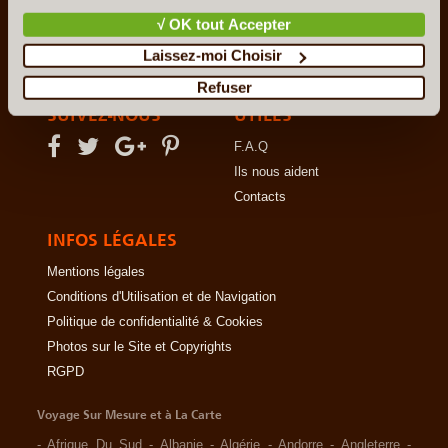
Notre Charte
√ OK tout Accepter
Le Voyage en Direct... c'est quoi ?
Laissez-moi Choisir
Les Agents Locaux Partenaires
Refuser
SUIVEZ-NOUS
UTILES
F.A.Q
Ils nous aident
Contacts
INFOS LÉGALES
Mentions légales
Conditions d'Utilisation et de Navigation
Politique de confidentialité & Cookies
Photos sur le Site et Copyrights
RGPD
Voyage Sur Mesure et à La Carte
-
Afrique Du Sud
-
Albanie
-
Algérie
-
Andorre
-
Angleterre
-