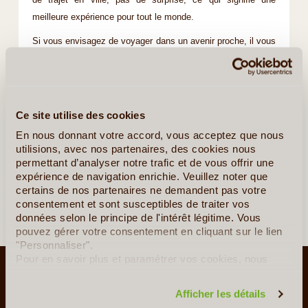
de trajet en ville, pas de surprise, ce qui signifie une
meilleure expérience pour tout le monde.
Si vous envisagez de voyager dans un avenir proche, il vous
suffit de vérifier en quelques secondes si vous avez besoin
d'un visa avec notre outil de classe mondiale ci-dessous ce
qui vous permettra de savoir si vous avez besoin d'un visa
et comment l'obtenir en quelques minutes.
Ce site utilise des cookies
En nous donnant votre accord, vous acceptez que nous
utilisions, avec nos partenaires, des cookies nous
permettant d’analyser notre trafic et de vous offrir une
expérience de navigation enrichie. Veuillez noter que
certains de nos partenaires ne demandent pas votre
consentement et sont susceptibles de traiter vos
données selon le principe de l'intérêt légitime. Vous
pouvez gérer votre consentement en cliquant sur le lien
"Personnaliser".
Pour en savoir plus et paramétrer vos cookies, nous
LE VOYAGE AUTREMENT
vous invitons à consulter notre
politique en matière de
confidentialité et de cookies
.
Qui sommes-nous ?
Afficher les détails
Le Concept