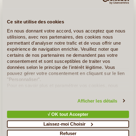
»
Tous les circuits en Albanie
Ce site utilise des cookies
Pour aller plus loin...
En nous donnant votre accord, vous acceptez que nous
utilisions, avec nos partenaires, des cookies nous
permettant d’analyser notre trafic et de vous offrir une
Le MAG de LVA
expérience de navigation enrichie. Veuillez noter que
certains de nos partenaires ne demandent pas votre
Albanie
consentement et sont susceptibles de traiter vos
données selon le principe de l'intérêt légitime. Vous
pouvez gérer votre consentement en cliquant sur le lien
"Personnaliser".
Pour en savoir plus et paramétrer vos cookies, nous
vous invitons à consulter notre
politique en matière de
confidentialité et de cookies
.
©
Afficher les détails
L'Incroyable Richesse de Berat et Gjirokäster
√ OK tout Accepter
Préservée et extrêmement diverse : ainsi pourrait-on résumer
l'Albanie. Les contingences politiques l'ayant longtemps isolée
Laissez-moi Choisir
du reste de l'Europe, les étrangers commencent à peine à
Refuser
découvrir ce petit pays situé entre les Alpes (...)