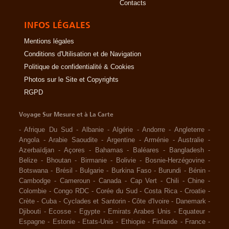
Contacts
INFOS LÉGALES
Mentions légales
Conditions d'Utilisation et de Navigation
Politique de confidentialité & Cookies
Photos sur le Site et Copyrights
RGPD
Voyage Sur Mesure et à La Carte
-
Afrique Du Sud
-
Albanie
-
Algérie
-
Andorre
-
Angleterre
-
Angola
-
Arabie Saoudite
-
Argentine
-
Arménie
-
Australie
-
Azerbaïdjan
-
Açores
-
Bahamas
-
Baléares
-
Bangladesh
-
Belize
-
Bhoutan
-
Birmanie
-
Bolivie
-
Bosnie-Herzégovine
-
Botswana
-
Brésil
-
Bulgarie
-
Burkina Faso
-
Burundi
-
Bénin
-
Cambodge
-
Cameroun
-
Canada
-
Cap Vert
-
Chili
-
Chine
-
Colombie
-
Congo RDC
-
Corée du Sud
-
Costa Rica
-
Croatie
-
Crète
-
Cuba
-
Cyclades et Santorin
-
Côte d'Ivoire
-
Danemark
-
Djibouti
-
Ecosse
-
Egypte
-
Emirats Arabes Unis
-
Equateur
-
Espagne
-
Estonie
-
Etats-Unis
-
Ethiopie
-
Finlande
-
France
-