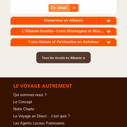
En détail
≻
Immersion en Albanie
L’Albanie Insolite - Entre Montagnes et Rivages
Entre Nature et Patrimoine en Autotour
»
Tous les circuits en Albanie
LE VOYAGE AUTREMENT
Qui sommes-nous ?
Le Concept
Notre Charte
Le Voyage en Direct... c'est quoi ?
Les Agents Locaux Partenaires