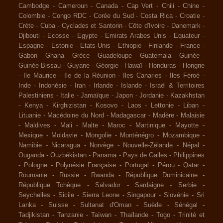
Cambodge
-
Cameroun
-
Canada
-
Cap Vert
-
Chili
-
Chine
-
Colombie
-
Congo RDC
-
Corée du Sud
-
Costa Rica
-
Croatie
-
Crète
-
Cuba
-
Cyclades et Santorin
-
Côte d'Ivoire
-
Danemark
-
Djibouti
-
Ecosse
-
Egypte
-
Emirats Arabes Unis
-
Equateur
-
Espagne
-
Estonie
-
Etats-Unis
-
Ethiopie
-
Finlande
-
France
-
Gabon
-
Ghana
-
Grèce
-
Guadeloupe
-
Guatemala
-
Guinée
-
Guinée-Bissau
-
Guyane
-
Géorgie
-
Hawaï
-
Honduras
-
Hongrie
-
Ile Maurice
-
Ile de la Réunion
-
Iles Canaries
-
Iles Féroé
-
Inde
-
Indonésie
-
Iran
-
Irlande
-
Islande
-
Israël & Territoires
Palestiniens
-
Italie
-
Jamaïque
-
Japon
-
Jordanie
-
Kazakhstan
-
Kenya
-
Kirghizistan
-
Kosovo
-
Laos
-
Lettonie
-
Liban
-
Lituanie
-
Macédoine du Nord
-
Madagascar
-
Madère
-
Malaisie
-
Maldives
-
Mali
-
Malte
-
Maroc
-
Martinique
-
Mayotte
-
Mexique
-
Moldavie
-
Mongolie
-
Monténégro
-
Mozambique
-
Namibie
-
Nicaragua
-
Norvège
-
Nouvelle-Zélande
-
Népal
-
Ouganda
-
Ouzbékistan
-
Panama
-
Pays de Galles
-
Philippines
-
Pologne
-
Polynésie Française
-
Portugal
-
Pérou
-
Qatar
-
Roumanie
-
Russie
-
Rwanda
-
République Dominicaine
-
République Tchèque
-
Salvador
-
Sardaigne
-
Serbie
-
Seychelles
-
Sicile
-
Sierra Leone
-
Singapour
-
Slovénie
-
Sri
Lanka
-
Suisse
-
Sultanat d'Oman
-
Suède
-
Sénégal
-
Tadjikistan
-
Tanzanie
-
Taïwan
-
Thaïlande
-
Togo
-
Trinité et