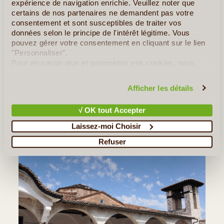
expérience de navigation enrichie. Veuillez noter que
certains de nos partenaires ne demandent pas votre
consentement et sont susceptibles de traiter vos
données selon le principe de l'intérêt légitime. Vous
Albania Tradition
pouvez gérer votre consentement en cliquant sur le lien
GROUPE DE LÉON V.
"Personnaliser".
DU 02/09/2025 AU 12/09/2025
Pour en savoir plus et paramétrer vos cookies, nous
Superbe voyage dans une très belle région. Ce trekking assez
vous invitons à consulter notre
politique en matière de
physique était guidé par 2 guides extraordinaires, Berry et Aldo.
confidentialité et de cookies
.
Afficher les détails
Féru d’histoire et fier de son pays, Berry nous a non seulement
emmené dans les hauteurs du Nord du pays et de (...)
√ OK tout Accepter
Lire la suite
≻
Laissez-moi Choisir
Refuser