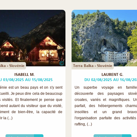
©
lka - Slovénie
Terra Balka - Slovénie
ISABELL M.
LAURENT G.
U 03/08/2025 AU 15/08/2025
DU 02/08/2025 AU 16/08/20
énie est un beau pays et on s'y sent
Un superbe voyage en famill
cueilli. Je peux dire cela de beaucoup
découverte des paysages slov
 visités. Et finalement je pense que
croates, variés et magnifiques. Un
pend autant du visiteur que du visité,
parfait, des hébergements charm
iment de bien-être, la capacité de
insolites et un grand brav
 la (...)
l'organisation parfaite des activités
rafting, (...)