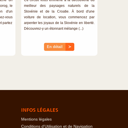
orog, le
meilleur des paysages naturels de la
en d'un
Slovénie et de la Croatie. À bord d'une
ssez-vous
voiture de location, vous commencez par
t partez
arpenter les joyaux de la Slovénie en liberté.
Découvrez-y un étonnant mélange (...)
En détail
≻
INFOS LÉGALES
Mentions légales
Conditions d'Utilisation et de Navigation