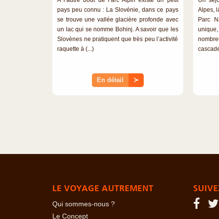
pays peu connu : La Slovénie, dans ce pays
Alpes, 
se trouve une vallée glacière profonde avec
Parc N
un lac qui se nomme Bohinj. A savoir que les
unique,
Slovènes ne pratiquent que très peu l’activité
nombre
raquette à (...)
cascades
En détail
≻
LE VOYAGE AUTREMENT
SUIVE
Qui sommes-nous ?
Le Concept