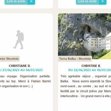
Lire la suite
≻
Lire la suite
≻
ée Slovénie
Terra Balka - Slovénie
CHRISTIANE D.
CHRISTINE B.
U 27/06/2023 AU 04/07/2023
DU 22/06/2023 AU 06/07/20
au voyage. Organisation parfaite.
Très agréable séjour , organisé p
nts au top. Merci à Fabien Barret
Balka. Nous avons arpenté la Slo
 organisation et son (...)
nord-ouest , au centre , au sud et no
facilité par le circuit prévu par Man
interlocutrice . Un grand merci à elle p