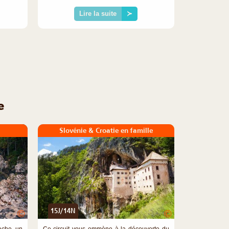
Lire la suite
≻
e
Slovénie & Croatie en famille
15J/14N
©
©
ache un
Ce circuit vous emmène à la découverte du