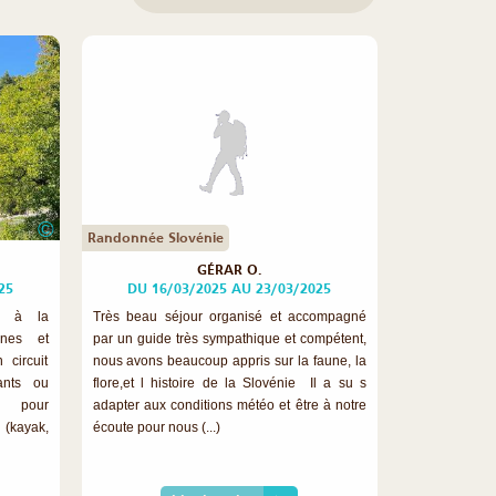
©
Randonnée Slovénie
GÉRAR O.
25
DU 16/03/2025 AU 23/03/2025
e à la
Très beau séjour organisé et accompagné
ènes et
par un guide très sympathique et compétent,
 circuit
nous avons beaucoup appris sur la faune, la
ants ou
flore,et l histoire de la Slovénie Il a su s
o pour
adapter aux conditions météo et être à notre
 (kayak,
écoute pour nous (...)