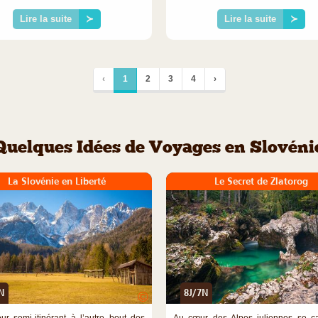
Lire la suite
≻
Lire la suite
≻
‹
1
2
3
4
›
Quelques Idées de Voyages en Slovéni
La Slovénie en Liberté
Le Secret de Zlatorog
N
8J/7N
©
ur semi-itinérant à l’autre bout des
Au cœur des Alpes juliennes se c