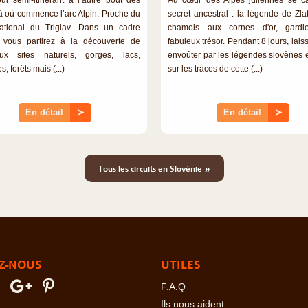
là où commence l’arc Alpin. Proche du
secret ancestral : la légende de Zlat
ational du Triglav. Dans un cadre
chamois aux cornes d'or, gardi
 vous partirez à la découverte de
fabuleux trésor. Pendant 8 jours, lai
ux sites naturels, gorges, lacs,
envoûter par les légendes slovènes e
, forêts mais (...)
sur les traces de cette (...)
En détail
≻
En détail
≻
»
Tous les circuits en Slovénie
Z-NOUS
UTILES
F.A.Q
Ils nous aident