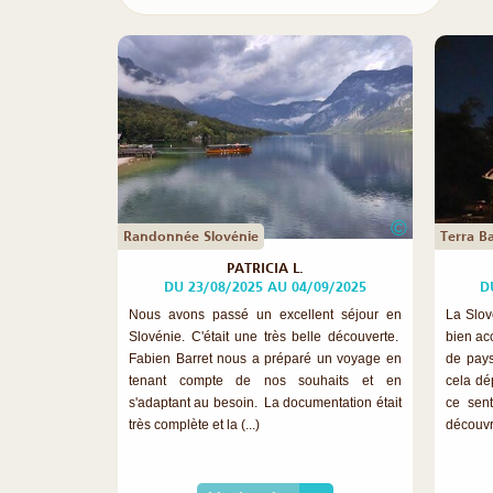
©
Randonnée Slovénie
Terra Ba
PATRICIA L.
DU 23/08/2025 AU 04/09/2025
D
Nous avons passé un excellent séjour en
La Slov
Slovénie. C'était une très belle découverte.
bien ac
Fabien Barret nous a préparé un voyage en
de pays
tenant compte de nos souhaits et en
cela dé
s'adaptant au besoin. La documentation était
ce sent
très complète et la (...)
découvrir