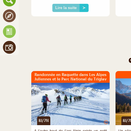
Lire la suite
≻
Randonnée en Raquette dans Les Alpes
Juliennes et le Parc National du Triglav
8J/7N
8J/7
©
A l’autre bout de l’arc Alpin existe un petit
Un séjo