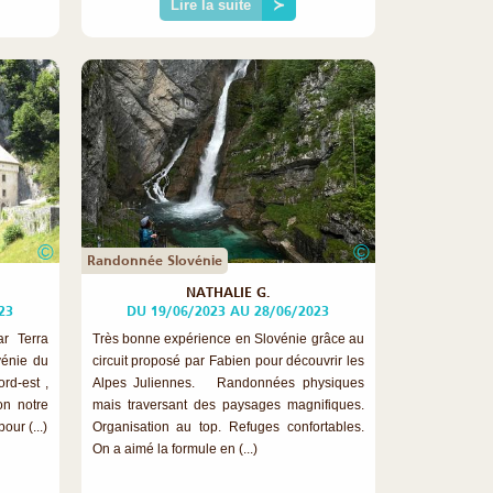
Lire la suite
≻
©
©
Randonnée Slovénie
NATHALIE G.
23
DU 19/06/2023 AU 28/06/2023
ar Terra
Très bonne expérience en Slovénie grâce au
vénie du
circuit proposé par Fabien pour découvrir les
rd-est ,
Alpes Juliennes. Randonnées physiques
on notre
mais traversant des paysages magnifiques.
our (...)
Organisation au top. Refuges confortables.
On a aimé la formule en (...)