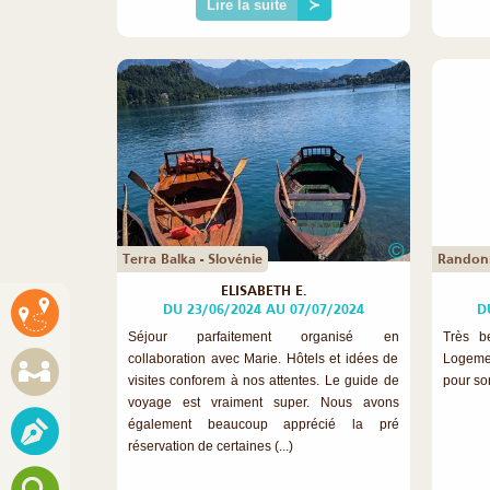
Lire la suite
≻
©
Terra Balka - Slovénie
Randonn
ELISABETH E.
DU 23/06/2024 AU 07/07/2024
D
Séjour parfaitement organisé en
Très be
collaboration avec Marie. Hôtels et idées de
Logeme
visites conforem à nos attentes. Le guide de
pour son
voyage est vraiment super. Nous avons
également beaucoup apprécié la pré
réservation de certaines (...)