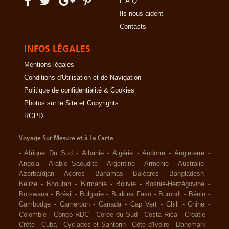
F.A.Q
Ils nous aident
Contacts
INFOS LÉGALES
Mentions légales
Conditions d'Utilisation et de Navigation
Politique de confidentialité & Cookies
Photos sur le Site et Copyrights
RGPD
Voyage Sur Mesure et à La Carte
-
Afrique Du Sud
-
Albanie
-
Algérie
-
Andorre
-
Angleterre
-
Angola
-
Arabie Saoudite
-
Argentine
-
Arménie
-
Australie
-
Azerbaïdjan
-
Açores
-
Bahamas
-
Baléares
-
Bangladesh
-
Belize
-
Bhoutan
-
Birmanie
-
Bolivie
-
Bosnie-Herzégovine
-
Botswana
-
Brésil
-
Bulgarie
-
Burkina Faso
-
Burundi
-
Bénin
-
Cambodge
-
Cameroun
-
Canada
-
Cap Vert
-
Chili
-
Chine
-
Colombie
-
Congo RDC
-
Corée du Sud
-
Costa Rica
-
Croatie
-
Crète
-
Cuba
-
Cyclades et Santorin
-
Côte d'Ivoire
-
Danemark
-