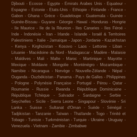
Djibouti
-
Ecosse
-
Egypte
-
Emirats Arabes Unis
-
Equateur
-
Espagne
-
Estonie
-
Etats-Unis
-
Ethiopie
-
Finlande
-
France
-
Gabon
-
Ghana
-
Grèce
-
Guadeloupe
-
Guatemala
-
Guinée
-
Guinée-Bissau
-
Guyane
-
Géorgie
-
Hawaï
-
Honduras
-
Hongrie
-
Ile Maurice
-
Ile de la Réunion
-
Iles Canaries
-
Iles Féroé
-
Inde
-
Indonésie
-
Iran
-
Irlande
-
Islande
-
Israël & Territoires
Palestiniens
-
Italie
-
Jamaïque
-
Japon
-
Jordanie
-
Kazakhstan
-
Kenya
-
Kirghizistan
-
Kosovo
-
Laos
-
Lettonie
-
Liban
-
Lituanie
-
Macédoine du Nord
-
Madagascar
-
Madère
-
Malaisie
-
Maldives
-
Mali
-
Malte
-
Maroc
-
Martinique
-
Mayotte
-
Mexique
-
Moldavie
-
Mongolie
-
Monténégro
-
Mozambique
-
Namibie
-
Nicaragua
-
Norvège
-
Nouvelle-Zélande
-
Népal
-
Ouganda
-
Ouzbékistan
-
Panama
-
Pays de Galles
-
Philippines
-
Pologne
-
Polynésie Française
-
Portugal
-
Pérou
-
Qatar
-
Roumanie
-
Russie
-
Rwanda
-
République Dominicaine
-
République Tchèque
-
Salvador
-
Sardaigne
-
Serbie
-
Seychelles
-
Sicile
-
Sierra Leone
-
Singapour
-
Slovénie
-
Sri
Lanka
-
Suisse
-
Sultanat d'Oman
-
Suède
-
Sénégal
-
Tadjikistan
-
Tanzanie
-
Taïwan
-
Thaïlande
-
Togo
-
Trinité et
Tobago
-
Tunisie
-
Turkménistan
-
Turquie
-
Ukraine
-
Uruguay
-
Venezuela
-
Vietnam
-
Zambie
-
Zimbabwe