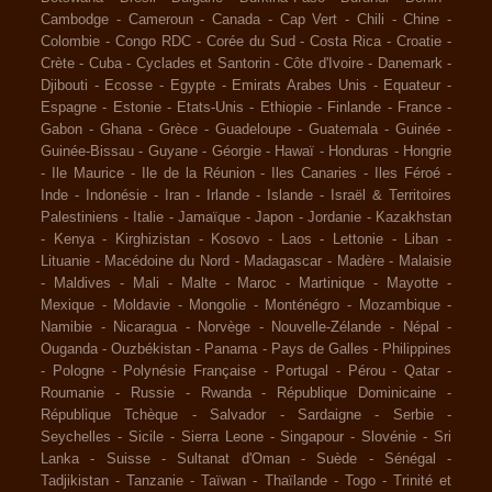
Cambodge
-
Cameroun
-
Canada
-
Cap Vert
-
Chili
-
Chine
-
Colombie
-
Congo RDC
-
Corée du Sud
-
Costa Rica
-
Croatie
-
Crète
-
Cuba
-
Cyclades et Santorin
-
Côte d'Ivoire
-
Danemark
-
Djibouti
-
Ecosse
-
Egypte
-
Emirats Arabes Unis
-
Equateur
-
Espagne
-
Estonie
-
Etats-Unis
-
Ethiopie
-
Finlande
-
France
-
Gabon
-
Ghana
-
Grèce
-
Guadeloupe
-
Guatemala
-
Guinée
-
Guinée-Bissau
-
Guyane
-
Géorgie
-
Hawaï
-
Honduras
-
Hongrie
-
Ile Maurice
-
Ile de la Réunion
-
Iles Canaries
-
Iles Féroé
-
Inde
-
Indonésie
-
Iran
-
Irlande
-
Islande
-
Israël & Territoires
Palestiniens
-
Italie
-
Jamaïque
-
Japon
-
Jordanie
-
Kazakhstan
-
Kenya
-
Kirghizistan
-
Kosovo
-
Laos
-
Lettonie
-
Liban
-
Lituanie
-
Macédoine du Nord
-
Madagascar
-
Madère
-
Malaisie
-
Maldives
-
Mali
-
Malte
-
Maroc
-
Martinique
-
Mayotte
-
Mexique
-
Moldavie
-
Mongolie
-
Monténégro
-
Mozambique
-
Namibie
-
Nicaragua
-
Norvège
-
Nouvelle-Zélande
-
Népal
-
Ouganda
-
Ouzbékistan
-
Panama
-
Pays de Galles
-
Philippines
-
Pologne
-
Polynésie Française
-
Portugal
-
Pérou
-
Qatar
-
Roumanie
-
Russie
-
Rwanda
-
République Dominicaine
-
République Tchèque
-
Salvador
-
Sardaigne
-
Serbie
-
Seychelles
-
Sicile
-
Sierra Leone
-
Singapour
-
Slovénie
-
Sri
Lanka
-
Suisse
-
Sultanat d'Oman
-
Suède
-
Sénégal
-
Tadjikistan
-
Tanzanie
-
Taïwan
-
Thaïlande
-
Togo
-
Trinité et