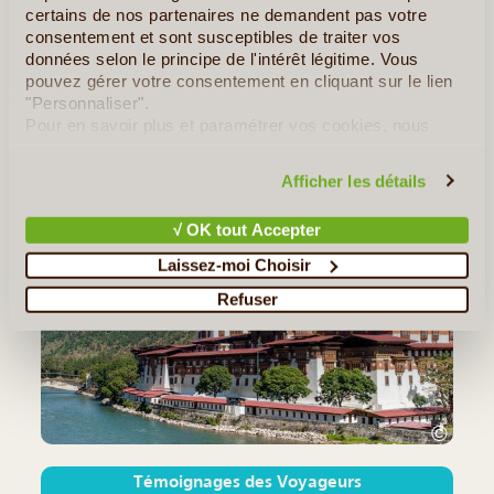
certains de nos partenaires ne demandent pas votre
Les Tsechu du Bhoutan
consentement et sont susceptibles de traiter vos
Le Bhoutan, situé dans l’Est de la chaine de l’Himalaya, est un
données selon le principe de l'intérêt légitime. Vous
petit pays asiatique plein de charme. C’est un magnifique pays
pouvez gérer votre consentement en cliquant sur le lien
aux paysages incroyables et aux traditions uniques dont les
"Personnaliser".
célèbres « Tsechu ». Il s'agit en fait de (...)
Pour en savoir plus et paramétrer vos cookies, nous
vous invitons à consulter notre
politique en matière de
Tous les Articles
≻
confidentialité et de cookies
.
Afficher les détails
Notre Guide de Voyage - Bhoutan
√ OK tout Accepter
Laissez-moi Choisir
Refuser
©
Témoignages des Voyageurs