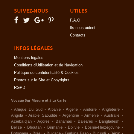
SUIVEZ-NOUS
UTILES
F.A.Q
Ils nous aident
Contacts
INFOS LÉGALES
Mentions légales
Conditions d'Utilisation et de Navigation
Politique de confidentialité & Cookies
Photos sur le Site et Copyrights
RGPD
Voyage Sur Mesure et à La Carte
-
Afrique Du Sud
-
Albanie
-
Algérie
-
Andorre
-
Angleterre
-
Angola
-
Arabie Saoudite
-
Argentine
-
Arménie
-
Australie
-
Azerbaïdjan
-
Açores
-
Bahamas
-
Baléares
-
Bangladesh
-
Belize
-
Bhoutan
-
Birmanie
-
Bolivie
-
Bosnie-Herzégovine
-
Botswana
-
Brésil
-
Bulgarie
-
Burkina Faso
-
Burundi
-
Bénin
-