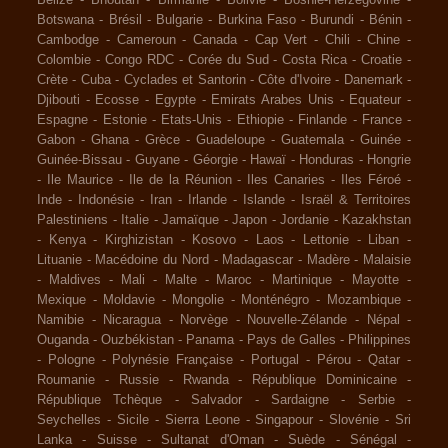
Belize
-
Bhoutan
-
Birmanie
-
Bolivie
-
Bosnie-Herzégovine
-
Botswana
-
Brésil
-
Bulgarie
-
Burkina Faso
-
Burundi
-
Bénin
-
Cambodge
-
Cameroun
-
Canada
-
Cap Vert
-
Chili
-
Chine
-
Colombie
-
Congo RDC
-
Corée du Sud
-
Costa Rica
-
Croatie
-
Crète
-
Cuba
-
Cyclades et Santorin
-
Côte d'Ivoire
-
Danemark
-
Djibouti
-
Ecosse
-
Egypte
-
Emirats Arabes Unis
-
Equateur
-
Espagne
-
Estonie
-
Etats-Unis
-
Ethiopie
-
Finlande
-
France
-
Gabon
-
Ghana
-
Grèce
-
Guadeloupe
-
Guatemala
-
Guinée
-
Guinée-Bissau
-
Guyane
-
Géorgie
-
Hawaï
-
Honduras
-
Hongrie
-
Ile Maurice
-
Ile de la Réunion
-
Iles Canaries
-
Iles Féroé
-
Inde
-
Indonésie
-
Iran
-
Irlande
-
Islande
-
Israël & Territoires
Palestiniens
-
Italie
-
Jamaïque
-
Japon
-
Jordanie
-
Kazakhstan
-
Kenya
-
Kirghizistan
-
Kosovo
-
Laos
-
Lettonie
-
Liban
-
Lituanie
-
Macédoine du Nord
-
Madagascar
-
Madère
-
Malaisie
-
Maldives
-
Mali
-
Malte
-
Maroc
-
Martinique
-
Mayotte
-
Mexique
-
Moldavie
-
Mongolie
-
Monténégro
-
Mozambique
-
Namibie
-
Nicaragua
-
Norvège
-
Nouvelle-Zélande
-
Népal
-
Ouganda
-
Ouzbékistan
-
Panama
-
Pays de Galles
-
Philippines
-
Pologne
-
Polynésie Française
-
Portugal
-
Pérou
-
Qatar
-
Roumanie
-
Russie
-
Rwanda
-
République Dominicaine
-
République Tchèque
-
Salvador
-
Sardaigne
-
Serbie
-
Seychelles
-
Sicile
-
Sierra Leone
-
Singapour
-
Slovénie
-
Sri
Lanka
-
Suisse
-
Sultanat d'Oman
-
Suède
-
Sénégal
-