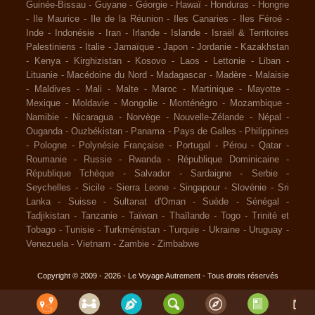
Guinée-Bissau
-
Guyane
-
Géorgie
-
Hawaï
-
Honduras
-
Hongrie
-
Ile Maurice
-
Ile de la Réunion
-
Iles Canaries
-
Iles Féroé
-
Inde
-
Indonésie
-
Iran
-
Irlande
-
Islande
-
Israël & Territoires
Palestiniens
-
Italie
-
Jamaïque
-
Japon
-
Jordanie
-
Kazakhstan
-
Kenya
-
Kirghizistan
-
Kosovo
-
Laos
-
Lettonie
-
Liban
-
Lituanie
-
Macédoine du Nord
-
Madagascar
-
Madère
-
Malaisie
-
Maldives
-
Mali
-
Malte
-
Maroc
-
Martinique
-
Mayotte
-
Mexique
-
Moldavie
-
Mongolie
-
Monténégro
-
Mozambique
-
Namibie
-
Nicaragua
-
Norvège
-
Nouvelle-Zélande
-
Népal
-
Ouganda
-
Ouzbékistan
-
Panama
-
Pays de Galles
-
Philippines
-
Pologne
-
Polynésie Française
-
Portugal
-
Pérou
-
Qatar
-
Roumanie
-
Russie
-
Rwanda
-
République Dominicaine
-
République Tchèque
-
Salvador
-
Sardaigne
-
Serbie
-
Seychelles
-
Sicile
-
Sierra Leone
-
Singapour
-
Slovénie
-
Sri
Lanka
-
Suisse
-
Sultanat d'Oman
-
Suède
-
Sénégal
-
Tadjikistan
-
Tanzanie
-
Taïwan
-
Thaïlande
-
Togo
-
Trinité et
Tobago
-
Tunisie
-
Turkménistan
-
Turquie
-
Ukraine
-
Uruguay
-
Venezuela
-
Vietnam
-
Zambie
-
Zimbabwe
Copyright © 2009 - 2026 - Le Voyage Autrement - Tous droits réservés