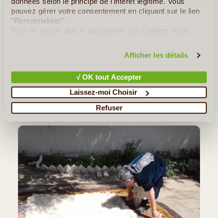
données selon le principe de l'intérêt légitime. Vous
pouvez gérer votre consentement en cliquant sur le lien
©
>> Voyage au Kirghizistan <<
"Personnaliser".
Pour en savoir plus et paramétrer vos cookies, nous
ERIC B.
DU 02/08/2014 AU 12/08/2014
vous invitons à consulter notre
politique en matière de
confidentialité et de cookies
.
Bonjour Organisation du voyage par Serguei impeccable ,
Afficher les détails
prestations conformes au devis ...... guide francophone gentille ,
efficace , rigolote , volontaire ..... bref que des qualités !!!! Grâce à
√ OK tout Accepter
elle , voyage très réussi ......... chauffeur (...)
Laissez-moi Choisir
Lire la suite
≻
Refuser