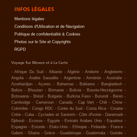
INFOS LÉGALES
Mentions légales
Conditions d'Utilisation et de Navigation
Politique de confidentialité & Cookies
Photos sur le Site et Copyrights
RGPD
Voyage Sur Mesure et à La Carte
-
Afrique Du Sud
-
Albanie
-
Algérie
-
Andorre
-
Angleterre
-
Angola
-
Arabie Saoudite
-
Argentine
-
Arménie
-
Australie
-
Azerbaïdjan
-
Açores
-
Bahamas
-
Baléares
-
Bangladesh
-
Belize
-
Bhoutan
-
Birmanie
-
Bolivie
-
Bosnie-Herzégovine
-
Botswana
-
Brésil
-
Bulgarie
-
Burkina Faso
-
Burundi
-
Bénin
-
Cambodge
-
Cameroun
-
Canada
-
Cap Vert
-
Chili
-
Chine
-
Colombie
-
Congo RDC
-
Corée du Sud
-
Costa Rica
-
Croatie
-
Crète
-
Cuba
-
Cyclades et Santorin
-
Côte d'Ivoire
-
Danemark
-
Djibouti
-
Ecosse
-
Egypte
-
Emirats Arabes Unis
-
Equateur
-
Espagne
-
Estonie
-
Etats-Unis
-
Ethiopie
-
Finlande
-
France
-
Gabon
-
Ghana
-
Grèce
-
Guadeloupe
-
Guatemala
-
Guinée
-