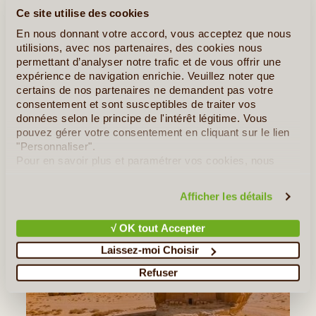
Ce site utilise des cookies
Revenu satisfait d’avoir vu ces sites Nabatéens que je
désespérais de découvrir faute de visa. C’est mon deuxième
En nous donnant votre accord, vous acceptez que nous
voyage avec vous, je loue votre organisation et votre célérité.
utilisions, avec nos partenaires, des cookies nous
Semra a fait un bon travail. En Arabie Saoudite, le (...)
permettant d’analyser notre trafic et de vous offrir une
expérience de navigation enrichie. Veuillez noter que
Lire la suite
≻
certains de nos partenaires ne demandent pas votre
consentement et sont susceptibles de traiter vos
données selon le principe de l'intérêt légitime. Vous
pouvez gérer votre consentement en cliquant sur le lien
Quelques Idées de Voyages en Arabie
"Personnaliser".
Saoudite
Pour en savoir plus et paramétrer vos cookies, nous
vous invitons à consulter notre
politique en matière de
Les incontournables de l’Arabie Saoudite
confidentialité et de cookies
.
Afficher les détails
√ OK tout Accepter
Laissez-moi Choisir
Refuser