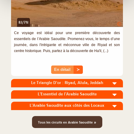
8J/7N
©
Ce voyage est idéal pour une première découverte des
essentiels de l’Arabie Saoudite. Promenez-vous, le temps d’une
journée, dans l'intrigante et méconnue ville de Riyad et son
centre historique. Puis, partez à la découverte de Ha'il, (...)
En détail
≻
Le Triangle D'or : Riyad, Alula, Jeddah
L'Essentiel de l'Arabie Saoudite
L'Arabie Saoudite aux côtés des Locaux
»
Tous les circuits en Arabie Saoudite