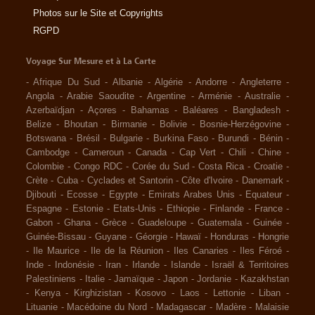
Photos sur le Site et Copyrights
RGPD
Voyage Sur Mesure et à La Carte
-
Afrique Du Sud
-
Albanie
-
Algérie
-
Andorre
-
Angleterre
-
Angola
-
Arabie Saoudite
-
Argentine
-
Arménie
-
Australie
-
Azerbaïdjan
-
Açores
-
Bahamas
-
Baléares
-
Bangladesh
-
Belize
-
Bhoutan
-
Birmanie
-
Bolivie
-
Bosnie-Herzégovine
-
Botswana
-
Brésil
-
Bulgarie
-
Burkina Faso
-
Burundi
-
Bénin
-
Cambodge
-
Cameroun
-
Canada
-
Cap Vert
-
Chili
-
Chine
-
Colombie
-
Congo RDC
-
Corée du Sud
-
Costa Rica
-
Croatie
-
Crète
-
Cuba
-
Cyclades et Santorin
-
Côte d'Ivoire
-
Danemark
-
Djibouti
-
Ecosse
-
Egypte
-
Emirats Arabes Unis
-
Equateur
-
Espagne
-
Estonie
-
Etats-Unis
-
Ethiopie
-
Finlande
-
France
-
Gabon
-
Ghana
-
Grèce
-
Guadeloupe
-
Guatemala
-
Guinée
-
Guinée-Bissau
-
Guyane
-
Géorgie
-
Hawaï
-
Honduras
-
Hongrie
-
Ile Maurice
-
Ile de la Réunion
-
Iles Canaries
-
Iles Féroé
-
Inde
-
Indonésie
-
Iran
-
Irlande
-
Islande
-
Israël & Territoires
Palestiniens
-
Italie
-
Jamaïque
-
Japon
-
Jordanie
-
Kazakhstan
-
Kenya
-
Kirghizistan
-
Kosovo
-
Laos
-
Lettonie
-
Liban
-
Lituanie
-
Macédoine du Nord
-
Madagascar
-
Madère
-
Malaisie