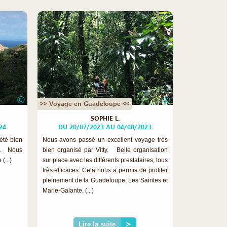
©
©
>> Voyage en Guadeloupe <<
SOPHIE L.
24
DU 20/07/2023 AU 04/08/2023
 été bien
Nous avons passé un excellent voyage très
e. Nous
bien organisé par Vitty. Belle organisation
(...)
sur place avec les différents prestataires, tous
très efficaces. Cela nous a permis de profiter
pleinement de la Guadeloupe, Les Saintes et
Marie-Galante. (...)
Lire la suite
≻