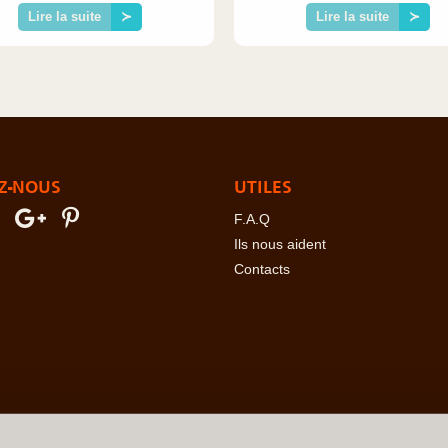
Lire la suite
≻
Lire la suite
≻
Z-NOUS
UTILES
F.A.Q
Ils nous aident
Contacts
erre
-
Angola
-
Arabie Saoudite
-
Argentine
-
Arménie
-
Australie
-
Azer
ovine
-
Botswana
-
Brésil
-
Bulgarie
-
Burkina Faso
-
Burundi
-
Bénin