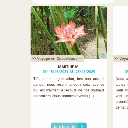
©
>> Voyage en Guadeloupe <<
>> Voya
MARTINE M.
DU 15/01/2025 AU 25/02/2025
D
Très bonne organisation, très bon accueil
Nous a
partout, nous recommandons cette agence
toutes 
qui est vraiment à l'écoute de nos souhaits
Soul Tr
particuliers. Nous sommes revenus (...)
voix. L
propo
demande.
Lire la suite
≻