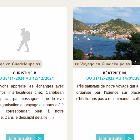
ge en Guadeloupe <<
>> Voyage en Guadeloupe <<
CHRISTINE B.
BÉATRICE M.
U 28/11/2024 AU 12/12/2024
DU 31/12/2023 AU 14/01/20
vons apprécié les échanges avec
Très satisfaits de notre voyage qui a
nos interlocutrices chez Caribbean
organisé par l'agence sur plac
ip, tant par messagerie que de vive
n'hésiterons pas à recommander cette 
'organisation du voyage qui nous a été
sé correspondait bien à notre
 Dans le descriptif détaillé (...)
Lire la suite
≻
Lire la suite
≻