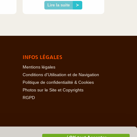
Lire la suite
≻
INFOS LÉGALES
Mentions légales
Conditions d'Utilisation et de Navigation
Politique de confidentialité & Cookies
Photos sur le Site et Copyrights
RGPD
baïdjan
-
Açores
-
Bahamas
-
Baléares
-
Bangladesh
-
-
Cambodge
-
Cameroun
-
Canada
-
Cap Vert
-
Chili
-