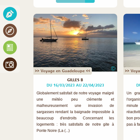
©
>> Voyage en Guadeloupe <<
>> Voya
GILLES B
DU 16/03/2023 AU 22/04/2023
D
Globalement satisfait de notre voyage malgré
Un gra
une météo peu clémente et
l'organ
malheureusement une invasion de
minut
sargasses rendant la baignade impossible à
réactiv
beaucoup d'endroits Concernant les
bon pro
logements : très satisfaits de notre gite à
pas à fa
Ponte Noire (La (...)