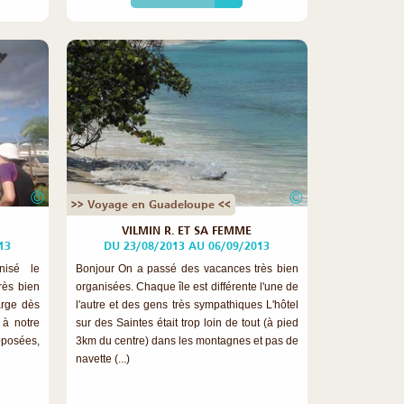
©
©
>> Voyage en Guadeloupe <<
VILMIN R. ET SA FEMME
13
DU 23/08/2013 AU 06/09/2013
nisé le
Bonjour On a passé des vacances très bien
très bien
organisées. Chaque île est différente l'une de
arge dès
l'autre et des gens très sympathiques L'hôtel
 à notre
sur des Saintes était trop loin de tout (à pied
posées,
3km du centre) dans les montagnes et pas de
navette (...)