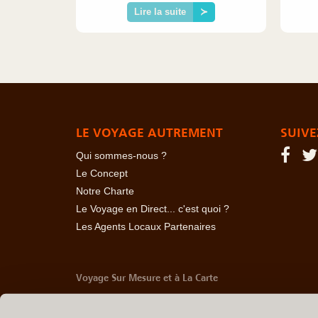
Lire la suite
≻
LE VOYAGE AUTREMENT
SUIVE
Qui sommes-nous ?
Le Concept
Notre Charte
Le Voyage en Direct... c'est quoi ?
Les Agents Locaux Partenaires
Voyage Sur Mesure et à La Carte
-
Afrique Du Sud
-
Albanie
-
Algérie
-
Andorre
-
Anglet
Belize
-
Bhoutan
-
Birmanie
-
Bolivie
-
Bosnie-Herzég