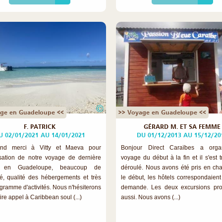
©
ge en Guadeloupe <<
>> Voyage en Guadeloupe <<
F. PATRICK
GÉRARD M. ET SA FEMME
U 02/01/2021 AU 14/01/2021
DU 01/12/2013 AU 15/12/20
nd merci à Vitty et Maeva pour
Bonjour Direct Caraïbes a orga
isation de notre voyage de dernière
voyage du début à la fin et il s'est 
e en Guadeloupe, beaucoup de
déroulé. Nous avons été pris en ch
ité, qualité des hébergements et très
le début, les hôtels correspondaient
gramme d'activités. Nous n'hésiterons
demande. Les deux excursions pro
ire appel à Caribbean soul (...)
aussi. Nous avons (...)