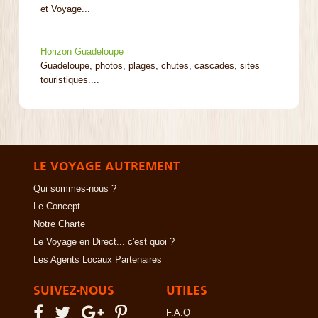
et Voyage...
Horizon Guadeloupe
Guadeloupe, photos, plages, chutes, cascades, sites
touristiques....
LE VOYAGE AUTREMENT
Qui sommes-nous ?
Le Concept
Notre Charte
Le Voyage en Direct... c'est quoi ?
Les Agents Locaux Partenaires
SUIVEZ-NOUS
UTILES
F.A.Q