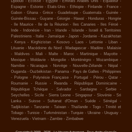
Djibouti
-
Ecosse
-
Egypte
-
Emirats Arabes Unis
-
Equateur
-
Espagne
-
Estonie
-
Etats-Unis
-
Ethiopie
-
Finlande
-
France
-
Gabon
-
Ghana
-
Grèce
-
Guadeloupe
-
Guatemala
-
Guinée
-
Guinée-Bissau
-
Guyane
-
Géorgie
-
Hawaï
-
Honduras
-
Hongrie
-
Ile Maurice
-
Ile de la Réunion
-
Iles Canaries
-
Iles Féroé
-
Inde
-
Indonésie
-
Iran
-
Irlande
-
Islande
-
Israël & Territoires
Palestiniens
-
Italie
-
Jamaïque
-
Japon
-
Jordanie
-
Kazakhstan
-
Kenya
-
Kirghizistan
-
Kosovo
-
Laos
-
Lettonie
-
Liban
-
Lituanie
-
Macédoine du Nord
-
Madagascar
-
Madère
-
Malaisie
-
Maldives
-
Mali
-
Malte
-
Maroc
-
Martinique
-
Mayotte
-
Mexique
-
Moldavie
-
Mongolie
-
Monténégro
-
Mozambique
-
Namibie
-
Nicaragua
-
Norvège
-
Nouvelle-Zélande
-
Népal
-
Ouganda
-
Ouzbékistan
-
Panama
-
Pays de Galles
-
Philippines
-
Pologne
-
Polynésie Française
-
Portugal
-
Pérou
-
Qatar
-
Roumanie
-
Russie
-
Rwanda
-
République Dominicaine
-
République Tchèque
-
Salvador
-
Sardaigne
-
Serbie
-
Seychelles
-
Sicile
-
Sierra Leone
-
Singapour
-
Slovénie
-
Sri
Lanka
-
Suisse
-
Sultanat d'Oman
-
Suède
-
Sénégal
-
Tadjikistan
-
Tanzanie
-
Taïwan
-
Thaïlande
-
Togo
-
Trinité et
Tobago
-
Tunisie
-
Turkménistan
-
Turquie
-
Ukraine
-
Uruguay
-
Venezuela
-
Vietnam
-
Zambie
-
Zimbabwe