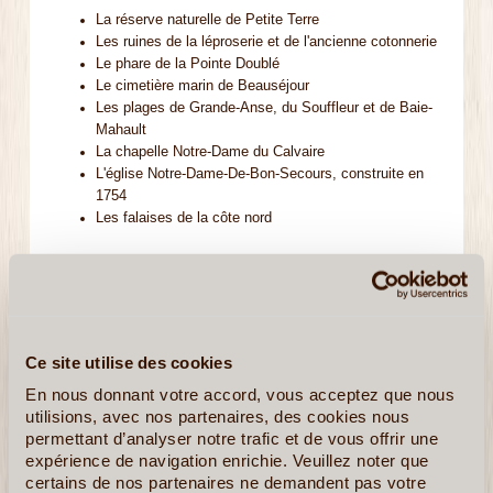
La réserve naturelle de Petite Terre
Les ruines de la léproserie et de l'ancienne cotonnerie
Le phare de la Pointe Doublé
Le cimetière marin de Beauséjour
Les plages de Grande-Anse, du Souffleur et de Baie-
Mahault
La chapelle Notre-Dame du Calvaire
L'église Notre-Dame-De-Bon-Secours, construite en
1754
Les falaises de la côte nord
Marie-Galante
L'Îlet du Vieux-Fort au large de Marie-Galante.
2 moulins restaurés (Le Moulin de Bézard et le moulin
Ce site utilise des cookies
de la distillerie Bellevue).
En nous donnant votre accord, vous acceptez que nous
Nombreuses habitations coloniales et anciennes
utilisions, avec nos partenaires, des cookies nous
sucreries (Habitation Murat).
permettant d’analyser notre trafic et de vous offrir une
La Mare au Punch.
expérience de navigation enrichie. Veuillez noter que
Le site "Gueule Grand Gouffre".
certains de nos partenaires ne demandent pas votre