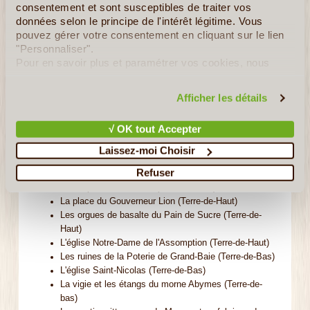
consentement et sont susceptibles de traiter vos
données selon le principe de l'intérêt légitime. Vous
L'archipel des Saintes (Terre-de-Haut et Terre-
pouvez gérer votre consentement en cliquant sur le lien
de-Bas)
"Personnaliser".
Pour en savoir plus et paramétrer vos cookies, nous
Le musée et le jardin botanique du fort Napoléon
vous invitons à consulter notre
politique en matière de
Les réserves naturelles du Grand-Îlet et du morne
confidentialité et de cookies
.
Morel
Afficher les détails
Les ruines du lazaret et du fort Joséphine de l'îlet à
Cabrit
√ OK tout Accepter
Les batteries Caroline (morne Morel) et Modèle
(Morne du Chameau)
Laissez-moi Choisir
Le cimetière marin de Terre-de-Haut
Refuser
Le phare du Port des Saintes (Terre-de-Haut)
La chapelle du Calvaire (Terre-de-Haut)
La place du Gouverneur Lion (Terre-de-Haut)
Les orgues de basalte du Pain de Sucre (Terre-de-
Haut)
L'église Notre-Dame de l'Assomption (Terre-de-Haut)
Les ruines de la Poterie de Grand-Baie (Terre-de-Bas)
L'église Saint-Nicolas (Terre-de-Bas)
La vigie et les étangs du morne Abymes (Terre-de-
bas)