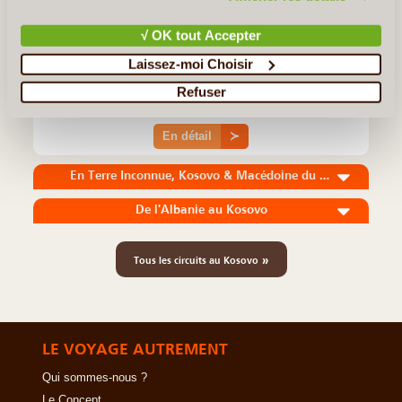
Un circuit de huit jours en totale immersion dans la nature
sauvage du Kosovo. Cet itinéraire vous emmène à la découverte
√ OK tout Accepter
des rues animées de Pristina, la capitale, mais aussi des
cascades spectaculaires de Mirusha et du somptueux canyon de
Laissez-moi Choisir
(...)
Refuser
En détail
≻
En Terre Inconnue, Kosovo & Macédoine du Nord
De l'Albanie au Kosovo
»
Tous les circuits au Kosovo
LE VOYAGE AUTREMENT
Qui sommes-nous ?
Le Concept