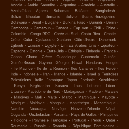
Angola
-
Arabie Saoudite
-
Argentine
-
Arménie
-
Australie
-
Azerbaïdjan
-
Açores
-
Bahamas
-
Baléares
-
Bangladesh
-
Belize
-
Bhoutan
-
Birmanie
-
Bolivie
-
Bosnie-Herzégovine
-
Botswana
-
Brésil
-
Bulgarie
-
Burkina Faso
-
Burundi
-
Bénin
-
Cambodge
-
Cameroun
-
Canada
-
Cap Vert
-
Chili
-
Chine
-
Colombie
-
Congo RDC
-
Corée du Sud
-
Costa Rica
-
Croatie
-
Crète
-
Cuba
-
Cyclades et Santorin
-
Côte d'Ivoire
-
Danemark
-
Djibouti
-
Ecosse
-
Egypte
-
Emirats Arabes Unis
-
Equateur
-
Espagne
-
Estonie
-
Etats-Unis
-
Ethiopie
-
Finlande
-
France
-
Gabon
-
Ghana
-
Grèce
-
Guadeloupe
-
Guatemala
-
Guinée
-
Guinée-Bissau
-
Guyane
-
Géorgie
-
Hawaï
-
Honduras
-
Hongrie
-
Ile Maurice
-
Ile de la Réunion
-
Iles Canaries
-
Iles Féroé
-
Inde
-
Indonésie
-
Iran
-
Irlande
-
Islande
-
Israël & Territoires
Palestiniens
-
Italie
-
Jamaïque
-
Japon
-
Jordanie
-
Kazakhstan
-
Kenya
-
Kirghizistan
-
Kosovo
-
Laos
-
Lettonie
-
Liban
-
Lituanie
-
Macédoine du Nord
-
Madagascar
-
Madère
-
Malaisie
-
Maldives
-
Mali
-
Malte
-
Maroc
-
Martinique
-
Mayotte
-
Mexique
-
Moldavie
-
Mongolie
-
Monténégro
-
Mozambique
-
Namibie
-
Nicaragua
-
Norvège
-
Nouvelle-Zélande
-
Népal
-
Ouganda
-
Ouzbékistan
-
Panama
-
Pays de Galles
-
Philippines
-
Pologne
-
Polynésie Française
-
Portugal
-
Pérou
-
Qatar
-
Roumanie
-
Russie
-
Rwanda
-
République Dominicaine
-