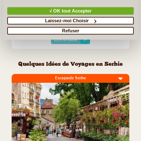
Bonjour Nous étions un groupe de 15 personnes pour ce
√ OK tout Accepter
voyage. Dès la réception à l'aéroport, nous avons été pris en
charge de manière très professionnelle par notre guide (Milan) et
Laissez-moi Choisir
par la représentante de l'agence Luminalis (Natasa). (...)
Refuser
Lire la suite
≻
Quelques Idées de Voyages en Serbie
Escapade Serbe