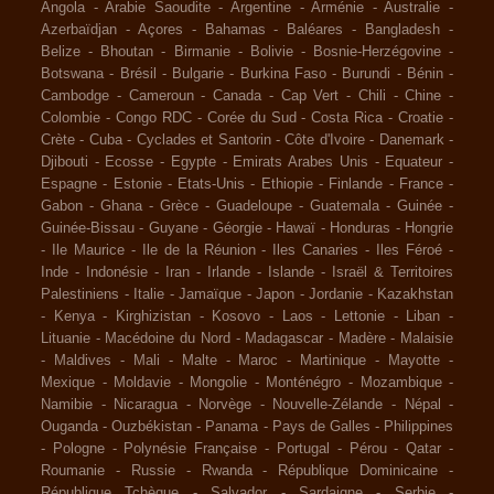
Angola
-
Arabie Saoudite
-
Argentine
-
Arménie
-
Australie
-
Azerbaïdjan
-
Açores
-
Bahamas
-
Baléares
-
Bangladesh
-
Belize
-
Bhoutan
-
Birmanie
-
Bolivie
-
Bosnie-Herzégovine
-
Botswana
-
Brésil
-
Bulgarie
-
Burkina Faso
-
Burundi
-
Bénin
-
Cambodge
-
Cameroun
-
Canada
-
Cap Vert
-
Chili
-
Chine
-
Colombie
-
Congo RDC
-
Corée du Sud
-
Costa Rica
-
Croatie
-
Crète
-
Cuba
-
Cyclades et Santorin
-
Côte d'Ivoire
-
Danemark
-
Djibouti
-
Ecosse
-
Egypte
-
Emirats Arabes Unis
-
Equateur
-
Espagne
-
Estonie
-
Etats-Unis
-
Ethiopie
-
Finlande
-
France
-
Gabon
-
Ghana
-
Grèce
-
Guadeloupe
-
Guatemala
-
Guinée
-
Guinée-Bissau
-
Guyane
-
Géorgie
-
Hawaï
-
Honduras
-
Hongrie
-
Ile Maurice
-
Ile de la Réunion
-
Iles Canaries
-
Iles Féroé
-
Inde
-
Indonésie
-
Iran
-
Irlande
-
Islande
-
Israël & Territoires
Palestiniens
-
Italie
-
Jamaïque
-
Japon
-
Jordanie
-
Kazakhstan
-
Kenya
-
Kirghizistan
-
Kosovo
-
Laos
-
Lettonie
-
Liban
-
Lituanie
-
Macédoine du Nord
-
Madagascar
-
Madère
-
Malaisie
-
Maldives
-
Mali
-
Malte
-
Maroc
-
Martinique
-
Mayotte
-
Mexique
-
Moldavie
-
Mongolie
-
Monténégro
-
Mozambique
-
Namibie
-
Nicaragua
-
Norvège
-
Nouvelle-Zélande
-
Népal
-
Ouganda
-
Ouzbékistan
-
Panama
-
Pays de Galles
-
Philippines
-
Pologne
-
Polynésie Française
-
Portugal
-
Pérou
-
Qatar
-
Roumanie
-
Russie
-
Rwanda
-
République Dominicaine
-
République Tchèque
-
Salvador
-
Sardaigne
-
Serbie
-