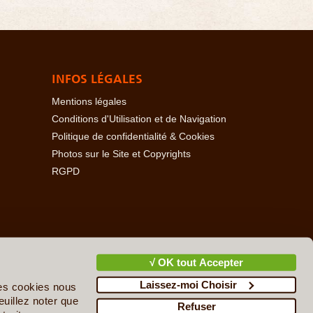
INFOS LÉGALES
Mentions légales
Conditions d'Utilisation et de Navigation
Politique de confidentialité & Cookies
Photos sur le Site et Copyrights
RGPD
baïdjan
-
Açores
-
Bahamas
-
Baléares
-
Bangladesh
-
-
Cambodge
-
Cameroun
-
Canada
-
Cap Vert
-
Chili
-
√ OK tout Accepter
ire
-
Danemark
-
Djibouti
-
Ecosse
-
Egypte
-
Emirats
Laissez-moi Choisir
upe
-
Guatemala
-
Guinée
-
Guinée-Bissau
-
Guyane
-
des cookies nous
n
-
Irlande
-
Islande
-
Israël & Territoires Palestiniens
-
euillez noter que
Refuser
cédoine du Nord
-
Madagascar
-
Madère
-
Malaisie
-