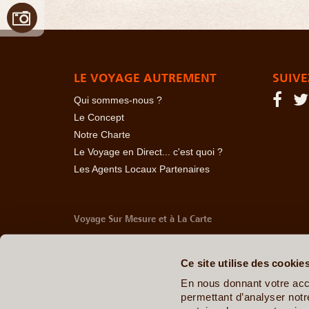
LE VOYAGE AUTREMENT
SUIVE
Qui sommes-nous ?
Le Concept
Notre Charte
Le Voyage en Direct... c'est quoi ?
Les Agents Locaux Partenaires
Voyage Sur Mesure et à La Carte
-
Afrique Du Sud
-
Albanie
-
Algérie
-
Andorre
-
Anglet
Belize
-
Bhoutan
-
Birmanie
-
Bolivie
-
Bosnie-Herzég
Ce site utilise des cookie
Chine
-
Colombie
-
Congo RDC
-
Corée du Sud
-
Co
Arabes Unis
-
Equateur
-
Espagne
-
Estonie
-
Etats-U
En nous donnant votre acc
Géorgie
-
Hawaï
-
Honduras
-
Hongrie
-
Ile Maurice
permettant d’analyser notre
Italie
-
Jamaïque
-
Japon
-
Jordanie
-
Kazakhstan
-