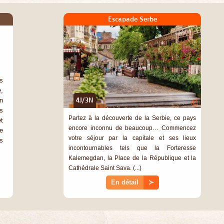
Escapade Serbe
s
,
n
4J/3N
©
s
Partez à la découverte de la Serbie, ce pays
t
encore inconnu de beaucoup… Commencez
ue
votre séjour par la capitale et ses lieux
s
incontournables tels que la Forteresse
Kalemegdan, la Place de la République et la
Cathédrale Saint Sava. (...)
En détail
≻