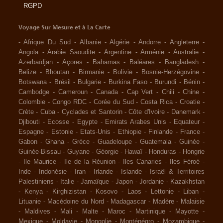
RGPD
Voyage Sur Mesure et à La Carte
-
Afrique Du Sud
-
Albanie
-
Algérie
-
Andorre
-
Angleterre
-
Angola
-
Arabie Saoudite
-
Argentine
-
Arménie
-
Australie
-
Azerbaïdjan
-
Açores
-
Bahamas
-
Baléares
-
Bangladesh
-
Belize
-
Bhoutan
-
Birmanie
-
Bolivie
-
Bosnie-Herzégovine
-
Botswana
-
Brésil
-
Bulgarie
-
Burkina Faso
-
Burundi
-
Bénin
-
Cambodge
-
Cameroun
-
Canada
-
Cap Vert
-
Chili
-
Chine
-
Colombie
-
Congo RDC
-
Corée du Sud
-
Costa Rica
-
Croatie
-
Crète
-
Cuba
-
Cyclades et Santorin
-
Côte d'Ivoire
-
Danemark
-
Djibouti
-
Ecosse
-
Egypte
-
Emirats Arabes Unis
-
Equateur
-
Espagne
-
Estonie
-
Etats-Unis
-
Ethiopie
-
Finlande
-
France
-
Gabon
-
Ghana
-
Grèce
-
Guadeloupe
-
Guatemala
-
Guinée
-
Guinée-Bissau
-
Guyane
-
Géorgie
-
Hawaï
-
Honduras
-
Hongrie
-
Ile Maurice
-
Ile de la Réunion
-
Iles Canaries
-
Iles Féroé
-
Inde
-
Indonésie
-
Iran
-
Irlande
-
Islande
-
Israël & Territoires
Palestiniens
-
Italie
-
Jamaïque
-
Japon
-
Jordanie
-
Kazakhstan
-
Kenya
-
Kirghizistan
-
Kosovo
-
Laos
-
Lettonie
-
Liban
-
Lituanie
-
Macédoine du Nord
-
Madagascar
-
Madère
-
Malaisie
-
Maldives
-
Mali
-
Malte
-
Maroc
-
Martinique
-
Mayotte
-
Mexique
-
Moldavie
-
Mongolie
-
Monténégro
-
Mozambique
-