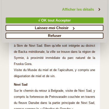
Petit déjeuner à l’hôtel. Départ vers Sremski Karlovci et
vous invitons à consulter notre
politique en matière de
confidentialité et de cookies
.
Novi Sad.
Afficher les détails
Sremski Karlovci
√ OK tout Accepter
Départ de l’hôtel à 10h en bus pour Sremski Karlovci, une
Laissez-moi Choisir
ville pittoresque 75km au nord de Belgrade, dans la
région de Voïvodine.
Refuser
Sremski Karlovci est située sur la rive droite du Danube,
à 5km de Novi Sad. Bien qu’elle soit intégrée au district
de Backa méridionale, la ville se trouve dans la région de
Syrmie, à proximité immédiate du parc naturel de la
Fruska Gora.
Visite du Musée du miel et de l’apiculture, y compris une
dégustation de miel et de vin.
Novi Sad
Sur le chemin du retour à Belgrade, visite de Novi Sad, y
compris la forteresse de Petrovaradin couchée en travers
du fleuve Danube dans la partie principale de Novi Sad,