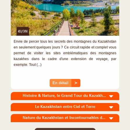
4J/3N
©
Envie de percer tous les secrets des montagnes du Kazakhstan
en seulement quelques jours ? Ce circuit rapide et complet vous
permet de visiter les sites emblématiques des montagnes
kazakhes dans le cadre d'une extension de voyage, par
exemple. Tout (...)
En détail
≻
Histoire & Nature, le Grand Tour du Kazakhstan
Le Kazakhstan entre Ciel et Terre
Nature du Kazakhstan et Incontournables de l’Ouzbékistan