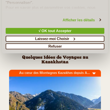
DU 22/03/2019 AU 25/03/2019
"Personnaliser".
Pour en savoir plus et paramétrer vos cookies, nous
Bonjour Juste pour vous envoyer notre "coucou" et "grande
vous invitons à consulter notre
politique en matière de
merci" pour le voyage de Nauryz. Prestation à Astana super.
confidentialité et de cookies
.
Kanat (notre guide) par son dynamisme et sa gentillesse a
Afficher les détails
permis à ce voyage de se dérouler dans d'excellentes conditions.
(...)
√ OK tout Accepter
Laissez-moi Choisir
Lire la suite
≻
Refuser
Quelques Idées de Voyages au
Kazakhstan
Au cœur des Montagnes Kazakhes depuis Almaty