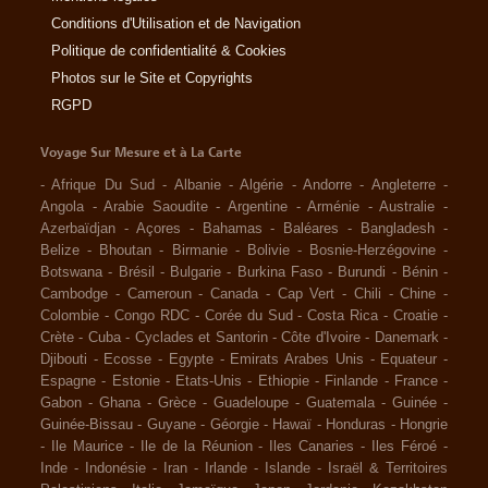
Conditions d'Utilisation et de Navigation
Politique de confidentialité & Cookies
Photos sur le Site et Copyrights
RGPD
Voyage Sur Mesure et à La Carte
-
Afrique Du Sud
-
Albanie
-
Algérie
-
Andorre
-
Angleterre
-
Angola
-
Arabie Saoudite
-
Argentine
-
Arménie
-
Australie
-
Azerbaïdjan
-
Açores
-
Bahamas
-
Baléares
-
Bangladesh
-
Belize
-
Bhoutan
-
Birmanie
-
Bolivie
-
Bosnie-Herzégovine
-
Botswana
-
Brésil
-
Bulgarie
-
Burkina Faso
-
Burundi
-
Bénin
-
Cambodge
-
Cameroun
-
Canada
-
Cap Vert
-
Chili
-
Chine
-
Colombie
-
Congo RDC
-
Corée du Sud
-
Costa Rica
-
Croatie
-
Crète
-
Cuba
-
Cyclades et Santorin
-
Côte d'Ivoire
-
Danemark
-
Djibouti
-
Ecosse
-
Egypte
-
Emirats Arabes Unis
-
Equateur
-
Espagne
-
Estonie
-
Etats-Unis
-
Ethiopie
-
Finlande
-
France
-
Gabon
-
Ghana
-
Grèce
-
Guadeloupe
-
Guatemala
-
Guinée
-
Guinée-Bissau
-
Guyane
-
Géorgie
-
Hawaï
-
Honduras
-
Hongrie
-
Ile Maurice
-
Ile de la Réunion
-
Iles Canaries
-
Iles Féroé
-
Inde
-
Indonésie
-
Iran
-
Irlande
-
Islande
-
Israël & Territoires