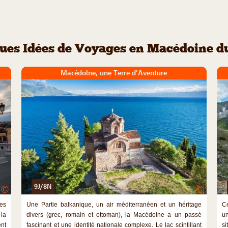
ues Idées de Voyages en Macédoine d
Macédoine, une Terre d’Aventure
9J/8N
©
©
des
Une Partie balkanique, un air méditerranéen et un héritage
Ce
la
divers (grec, romain et ottoman), la Macédoine a un passé
un
nt
fascinant et une identité nationale complexe. Le lac scintillant
si