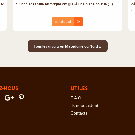
ux
d’Ohrid et sa ville historique ont gravé une place pour la (...)
dé
(..
En détail
≻
»
Tous les circuits en Macédoine du Nord
Z-NOUS
UTILES
F.A.Q
Ils nous aident
Contacts