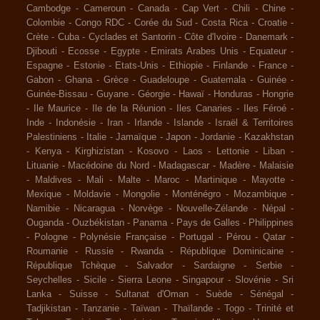
Cambodge
-
Cameroun
-
Canada
-
Cap Vert
-
Chili
-
Chine
-
Colombie
-
Congo RDC
-
Corée du Sud
-
Costa Rica
-
Croatie
-
Crète
-
Cuba
-
Cyclades et Santorin
-
Côte d'Ivoire
-
Danemark
-
Djibouti
-
Ecosse
-
Egypte
-
Emirats Arabes Unis
-
Equateur
-
Espagne
-
Estonie
-
Etats-Unis
-
Ethiopie
-
Finlande
-
France
-
Gabon
-
Ghana
-
Grèce
-
Guadeloupe
-
Guatemala
-
Guinée
-
Guinée-Bissau
-
Guyane
-
Géorgie
-
Hawaï
-
Honduras
-
Hongrie
-
Ile Maurice
-
Ile de la Réunion
-
Iles Canaries
-
Iles Féroé
-
Inde
-
Indonésie
-
Iran
-
Irlande
-
Islande
-
Israël & Territoires
Palestiniens
-
Italie
-
Jamaïque
-
Japon
-
Jordanie
-
Kazakhstan
-
Kenya
-
Kirghizistan
-
Kosovo
-
Laos
-
Lettonie
-
Liban
-
Lituanie
-
Macédoine du Nord
-
Madagascar
-
Madère
-
Malaisie
-
Maldives
-
Mali
-
Malte
-
Maroc
-
Martinique
-
Mayotte
-
Mexique
-
Moldavie
-
Mongolie
-
Monténégro
-
Mozambique
-
Namibie
-
Nicaragua
-
Norvège
-
Nouvelle-Zélande
-
Népal
-
Ouganda
-
Ouzbékistan
-
Panama
-
Pays de Galles
-
Philippines
-
Pologne
-
Polynésie Française
-
Portugal
-
Pérou
-
Qatar
-
Roumanie
-
Russie
-
Rwanda
-
République Dominicaine
-
République Tchèque
-
Salvador
-
Sardaigne
-
Serbie
-
Seychelles
-
Sicile
-
Sierra Leone
-
Singapour
-
Slovénie
-
Sri
Lanka
-
Suisse
-
Sultanat d'Oman
-
Suède
-
Sénégal
-
Tadjikistan
-
Tanzanie
-
Taïwan
-
Thaïlande
-
Togo
-
Trinité et