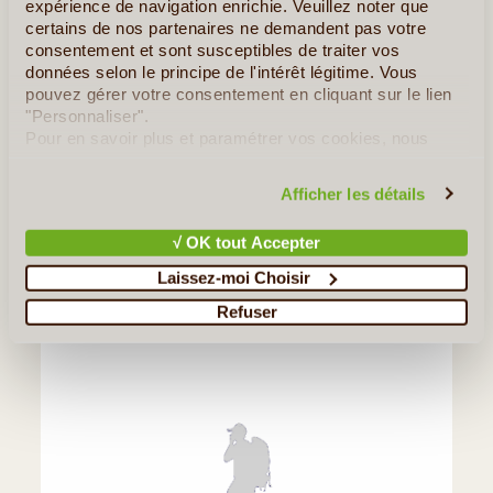
expérience de navigation enrichie. Veuillez noter que
certains de nos partenaires ne demandent pas votre
consentement et sont susceptibles de traiter vos
©
données selon le principe de l'intérêt légitime. Vous
Terra Lusitania - Açores
pouvez gérer votre consentement en cliquant sur le lien
DOMINIQUE L.
"Personnaliser".
DU 20/05/2023 AU 04/06/2023
Pour en savoir plus et paramétrer vos cookies, nous
Voyage préparé en étroite collaboration avec Sandrine. Réussite
vous invitons à consulter notre
politique en matière de
totale. Hébergement en quintas , location de véhicules, transferts
confidentialité et de cookies
.
Afficher les détails
inter-îles par avion et bateaux , tout était parfait. Premier arrêt à
Sao Miguel , excellent accueil dans (...)
√ OK tout Accepter
Lire la suite
≻
Laissez-moi Choisir
Refuser