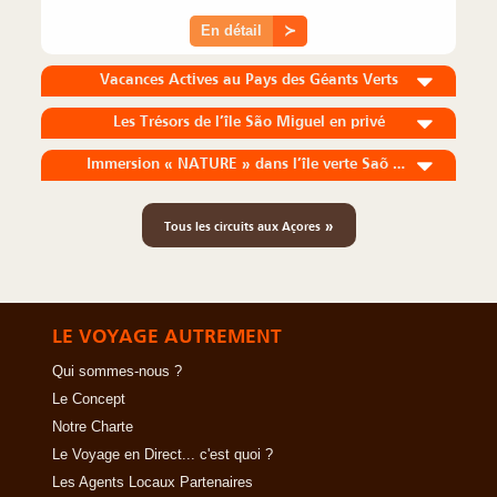
En détail
≻
Vacances Actives au Pays des Géants Verts
Les Trésors de l’île São Miguel en privé
Immersion « NATURE » dans l’île verte Saõ Miguel
»
Tous les circuits aux Açores
LE VOYAGE AUTREMENT
Qui sommes-nous ?
Le Concept
Notre Charte
Le Voyage en Direct... c'est quoi ?
Les Agents Locaux Partenaires