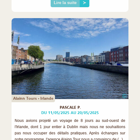
Lire la suite
≻
©
Alainn Tours - Irlande
PASCALE P.
DU 11/05/2025 AU 20/05/2025
Nous avions projeté un voyage de 8 jours au sud-ouest de
l'Irlande, dont 1 jour entier à Dublin mais nous ne souhaitions
pas nous occuper des détails pratiques. Après échanges sur
notre programme, l'agence Alainn Tour nous a convaincu de (...)