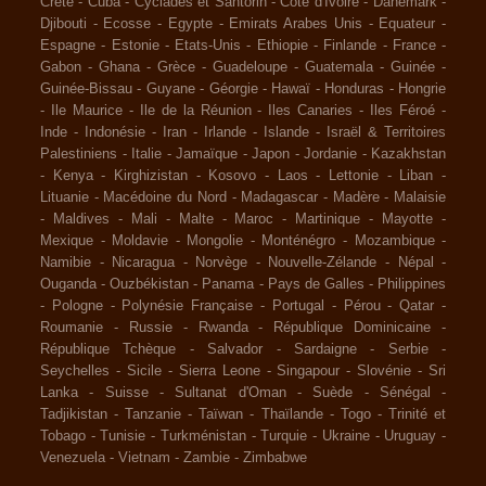
Crète
-
Cuba
-
Cyclades et Santorin
-
Côte d'Ivoire
-
Danemark
-
Djibouti
-
Ecosse
-
Egypte
-
Emirats Arabes Unis
-
Equateur
-
Espagne
-
Estonie
-
Etats-Unis
-
Ethiopie
-
Finlande
-
France
-
Gabon
-
Ghana
-
Grèce
-
Guadeloupe
-
Guatemala
-
Guinée
-
Guinée-Bissau
-
Guyane
-
Géorgie
-
Hawaï
-
Honduras
-
Hongrie
-
Ile Maurice
-
Ile de la Réunion
-
Iles Canaries
-
Iles Féroé
-
Inde
-
Indonésie
-
Iran
-
Irlande
-
Islande
-
Israël & Territoires
Palestiniens
-
Italie
-
Jamaïque
-
Japon
-
Jordanie
-
Kazakhstan
-
Kenya
-
Kirghizistan
-
Kosovo
-
Laos
-
Lettonie
-
Liban
-
Lituanie
-
Macédoine du Nord
-
Madagascar
-
Madère
-
Malaisie
-
Maldives
-
Mali
-
Malte
-
Maroc
-
Martinique
-
Mayotte
-
Mexique
-
Moldavie
-
Mongolie
-
Monténégro
-
Mozambique
-
Namibie
-
Nicaragua
-
Norvège
-
Nouvelle-Zélande
-
Népal
-
Ouganda
-
Ouzbékistan
-
Panama
-
Pays de Galles
-
Philippines
-
Pologne
-
Polynésie Française
-
Portugal
-
Pérou
-
Qatar
-
Roumanie
-
Russie
-
Rwanda
-
République Dominicaine
-
République Tchèque
-
Salvador
-
Sardaigne
-
Serbie
-
Seychelles
-
Sicile
-
Sierra Leone
-
Singapour
-
Slovénie
-
Sri
Lanka
-
Suisse
-
Sultanat d'Oman
-
Suède
-
Sénégal
-
Tadjikistan
-
Tanzanie
-
Taïwan
-
Thaïlande
-
Togo
-
Trinité et
Tobago
-
Tunisie
-
Turkménistan
-
Turquie
-
Ukraine
-
Uruguay
-
Venezuela
-
Vietnam
-
Zambie
-
Zimbabwe