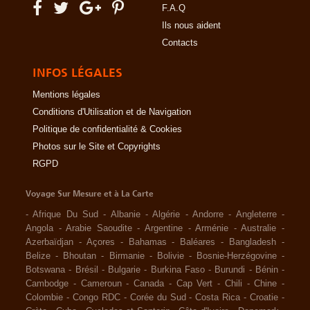
F.A.Q
Ils nous aident
Contacts
INFOS LÉGALES
Mentions légales
Conditions d'Utilisation et de Navigation
Politique de confidentialité & Cookies
Photos sur le Site et Copyrights
RGPD
Voyage Sur Mesure et à La Carte
-
Afrique Du Sud
-
Albanie
-
Algérie
-
Andorre
-
Angleterre
-
Angola
-
Arabie Saoudite
-
Argentine
-
Arménie
-
Australie
-
Azerbaïdjan
-
Açores
-
Bahamas
-
Baléares
-
Bangladesh
-
Belize
-
Bhoutan
-
Birmanie
-
Bolivie
-
Bosnie-Herzégovine
-
Botswana
-
Brésil
-
Bulgarie
-
Burkina Faso
-
Burundi
-
Bénin
-
Cambodge
-
Cameroun
-
Canada
-
Cap Vert
-
Chili
-
Chine
-
Colombie
-
Congo RDC
-
Corée du Sud
-
Costa Rica
-
Croatie
-