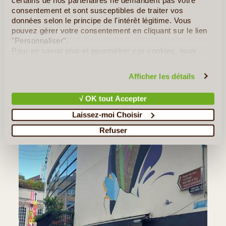
©
Alainn Tours - Irlande
consentement et sont susceptibles de traiter vos
données selon le principe de l'intérêt légitime. Vous
CYRILLE D.
pouvez gérer votre consentement en cliquant sur le lien
DU 29/04/2023 AU 10/05/2023
"Personnaliser".
Très beau voyage dans l'ouest de l'Irlande (Connemara, Clare,
Pour en savoir plus et paramétrer vos cookies, nous
Kerry et 2 jours à Dublin pour finir via Kilkenny). Aucun
vous invitons à consulter notre
politique en matière de
problème d'organisation ni de logistique sur place. L'
confidentialité et de cookies
.
interlocuteur chez Alainn Tours a été à notre écoute pour (...)
Afficher les détails
Lire la suite
≻
√ OK tout Accepter
Laissez-moi Choisir
Refuser