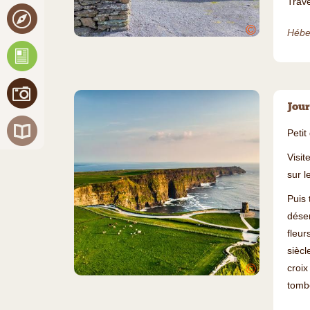
Trav
©
Hébe
Jour
Petit
Visit
sur l
Puis
déser
fleur
siècl
©
croi
tomb