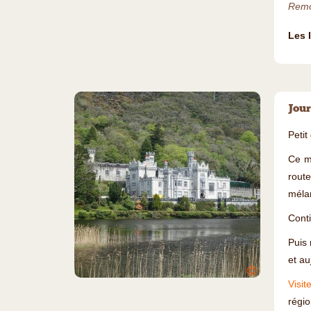
Remo
Les 
Jour
Petit
Ce m
route
mélan
Cont
Puis 
et au
©
Visi
régio