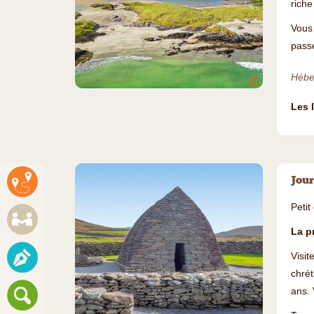
riche
Vous
passe
Hébe
©
Les 
Jour
Petit
La p
Visi
chrét
ans. 