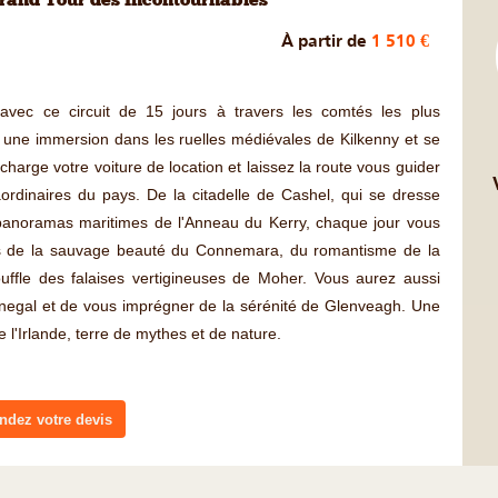
Grand Tour des Incontournables
À partir de
1 510 €
avec ce circuit de 15 jours à travers les comtés les plus
r une immersion dans les ruelles médiévales de Kilkenny et se
charge votre voiture de location et laissez la route vous guider
ordinaires du pays. De la citadelle de Cashel, qui se dresse
panoramas maritimes de l'Anneau du Kerry, chaque jour vous
us de la sauvage beauté du Connemara, du romantisme de la
uffle des falaises vertigineuses de Moher. Vous aurez aussi
onegal et de vous imprégner de la sérénité de Glenveagh. Une
de l'Irlande, terre de mythes et de nature.
dez votre devis