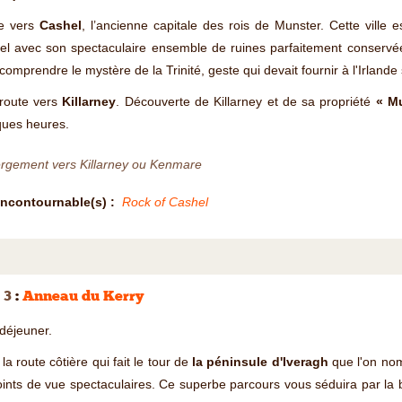
e vers
Cashel
, l’ancienne capitale des rois de Munster. Cette vill
l avec son spectaculaire ensemble de ruines parfaitement conservées. 
 comprendre le mystère de la Trinité, geste qui devait fournir à l'Irlan
 route vers
Killarney
. Découverte de Killarney et de sa propriété
« M
ques heures.
rgement vers Killarney ou Kenmare
Incontournable(s) :
Rock of Cashel
 3
:
Anneau du Kerry
 déjeuner.
 la route côtière qui fait le tour de
la péninsule d'Iveragh
que l'on n
ints de vue spectaculaires. Ce superbe parcours vous séduira par la 