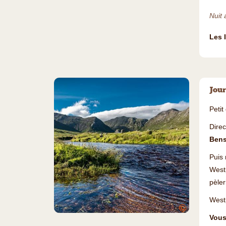
Nuit 
Les 
Jour
Petit
Dire
Bens
Puis 
West
pèler
Westp
©
Vous