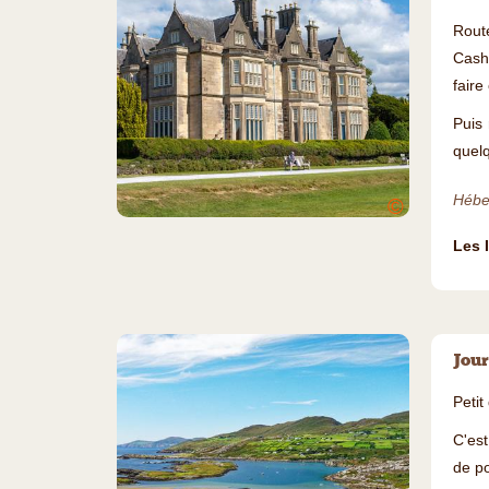
Rout
Cashe
faire
Puis
quel
Hébe
©
Les 
Jour
Petit
C'est
de po