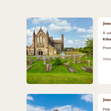
Jour
À vo
Kilk
Prome
Hébe
©
Jour
Petit