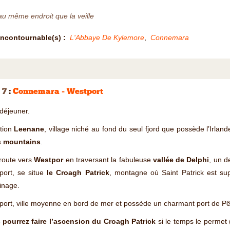
au même endroit que la veille
Incontournable(s) :
L'Abbaye De Kylemore
,
Connemara
 7
:
Connemara - Westport
 déjeuner.
ction
Leenane
, village niché au fond du seul fjord que possède l’Irla
 mountains
.
route vers
Westpor
en traversant la fabuleuse
vallée de Delphi
, un d
port, se situe
le Croagh Patrick
, montagne où Saint Patrick est s
inage.
ort, ville moyenne en bord de mer et possède un charmant port de P
 pourrez faire l’ascension du Croagh Patrick
si le temps le permet