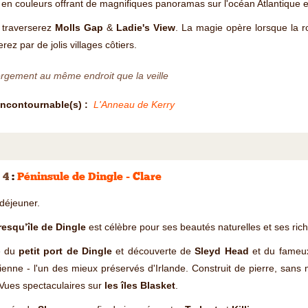
 en couleurs offrant de magnifiques panoramas sur l'océan Atlantique et
 traverserez
Molls Gap
&
Ladie's View
. La magie opère lorsque la r
rez par de jolis villages côtiers.
rgement au même endroit que la veille
Incontournable(s) :
L'Anneau de Kerry
 4
:
Péninsule de Dingle - Clare
 déjeuner.
resqu’île de Dingle
est célèbre pour ses beautés naturelles et ses riche
te du
petit port de Dingle
et découverte de
Sleyd Head
et du fame
ienne - l'un des mieux préservés d'Irlande. Construit de pierre, sans 
Vues spectaculaires sur
les îles Blasket
.