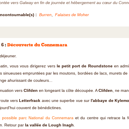
ntée vers Galway en fin de journée et hébergement au cœur du Con
Incontournable(s) :
Burren
,
Falaises de Moher
 6
:
Découverte du Connemara
 déjeuner.
atin, vous vous dirigerez vers
le petit port de Roundstone
en admir
s sinueuses empruntées par les moutons, bordées de lacs, murets de pi
ge ahurissant de couleurs...
inuation vers
Clifden
en longeant la côte découpée. A
Clifden
, ne ma
route vers
Letterfrack
avec une superbe vue sur
l'abbaye de Kylemo
jourd'hui couvent de bénédictines.
te possible parc National du Connemara
et du centre qui retrace la 
n. Retour par
la vallée de Lough Inagh
.