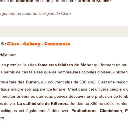
ersée du
Shannon
en fin de journée entre
Tarbert
et
Killimer
.
rgement au cœur de la région de Clare
 5
:
Clare - Galway - Connemara
 déjeuner.
e en premier lieu des
fameuses falaises de Moher
qui forment un mur
es parois de ces falaises que de nombreuses colonies d’oiseaux nichen
 traversée des
Burren
, qui couvrent plus de 530 km2. C'est une régio
tique malgré son apparence lunaire. C'est dans cet univers peuplé d'oi
s méditerranéennes que vous pouvez découvrir une profusion de tombes
es de vie.
La cathédrale de Kilfenora
, fondée au XIIème siècle, renfe
x celtiques est également à découvrir.
Poulnabrone
,
Glenisheen
,
P
es.