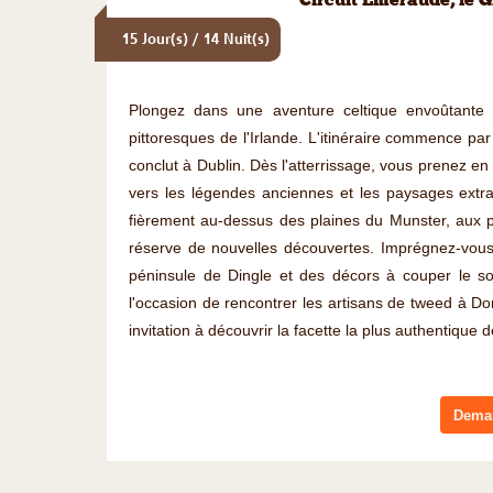
Circuit Émeraude, le 
15 Jour(s) / 14 Nuit(s)
Plongez dans une aventure celtique envoûtante 
pittoresques de l'Irlande. L'itinéraire commence pa
conclut à Dublin. Dès l'atterrissage, vous prenez en 
vers les légendes anciennes et les paysages extra
fièrement au-dessus des plaines du Munster, aux 
réserve de nouvelles découvertes. Imprégnez-vo
péninsule de Dingle et des décors à couper le so
l'occasion de rencontrer les artisans de tweed à D
invitation à découvrir la facette la plus authentique 
Deman