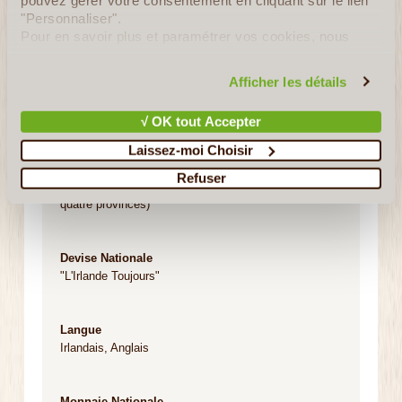
"Personnaliser".
Capitale
Pour en savoir plus et paramétrer vos cookies, nous
Dublin
vous invitons à consulter notre
politique en matière de
confidentialité et de cookies
.
Afficher les détails
Principales Villes
Cork - Limerick - Galway - Waterford - Drogheda
√ OK tout Accepter
Laissez-moi Choisir
Régime Politique
Refuser
République parlementaire (trente-deux comtés et
quatre provinces)
Devise Nationale
"L'Irlande Toujours"
Langue
Irlandais, Anglais
Monnaie Nationale