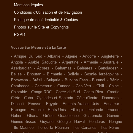
Mentions légales
Conditions d'Utilisation et de Navigation
Politique de confidentialité & Cookies
Photos sur le Site et Copyrights
RGPD
Voyage Sur Mesure et à La Carte
-
Afrique Du Sud
-
Albanie
-
Algérie
-
Andorre
-
Angleterre
-
Angola
-
Arabie Saoudite
-
Argentine
-
Arménie
-
Australie
-
Azerbaïdjan
-
Açores
-
Bahamas
-
Baléares
-
Bangladesh
-
Belize
-
Bhoutan
-
Birmanie
-
Bolivie
-
Bosnie-Herzégovine
-
Botswana
-
Brésil
-
Bulgarie
-
Burkina Faso
-
Burundi
-
Bénin
-
Cambodge
-
Cameroun
-
Canada
-
Cap Vert
-
Chili
-
Chine
-
Colombie
-
Congo RDC
-
Corée du Sud
-
Costa Rica
-
Croatie
-
Crète
-
Cuba
-
Cyclades et Santorin
-
Côte d'Ivoire
-
Danemark
-
Djibouti
-
Ecosse
-
Egypte
-
Emirats Arabes Unis
-
Equateur
-
Espagne
-
Estonie
-
Etats-Unis
-
Ethiopie
-
Finlande
-
France
-
Gabon
-
Ghana
-
Grèce
-
Guadeloupe
-
Guatemala
-
Guinée
-
Guinée-Bissau
-
Guyane
-
Géorgie
-
Hawaï
-
Honduras
-
Hongrie
-
Ile Maurice
-
Ile de la Réunion
-
Iles Canaries
-
Iles Féroé
-