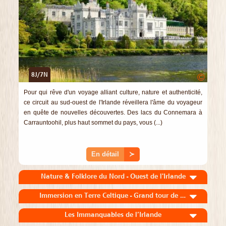
8J/7N
©
Pour qui rêve d'un voyage alliant culture, nature et authenticité,
ce circuit au sud-ouest de l'Irlande réveillera l'âme du voyageur
en quête de nouvelles découvertes. Des lacs du Connemara à
Carrauntoohil, plus haut sommet du pays, vous (...)
En détail
≻
Nature & Folklore du Nord - Ouest de l'Irlande
Immersion en Terre Celtique - Grand tour de l'Irlande
Les Immanquables de l’Irlande