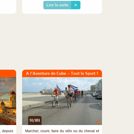
Lire la suite
≻
A l’Aventure de Cuba – Tout le Sport !
9J/8N
©
©
, depuis
Marcher, courir, faire du vélo ou du cheval et