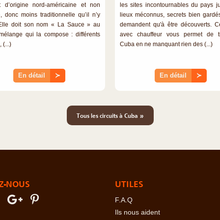
t d’origine nord-américaine et non
les sites incontournables du pays j
, donc moins traditionnelle qu’il n’y
lieux méconnus, secrets bien gardé
 Elle doit son nom « La Sauce » au
demandent qu'à être découverts. Ce
mélange qui la compose : différents
avec chauffeur vous permet de tr
(...)
Cuba en ne manquant rien des (...)
En détail
≻
En détail
≻
»
Tous les circuits à Cuba
Z-NOUS
UTILES
F.A.Q
Ils nous aident