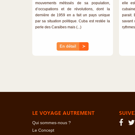
mouvements métissés de sa population,
elle es
d’occupations et de révolutions, dont la
cubaine
dernière de 1959 en a fait un pays unique
parait.
par sa situation politique. Cuba est restée la
savant 
perle des Caraïbes mais (...)
rythmes, 
En détail
≻
LE VOYAGE AUTREMENT
SUIVE
Qui sommes-nous ?
Le Concept