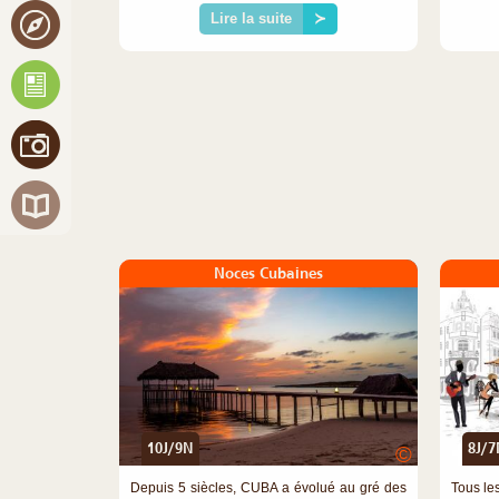
Lire la suite
≻
Noces Cubaines
10J/9N
8J/7
©
Depuis 5 siècles, CUBA a évolué au gré des
Tous le