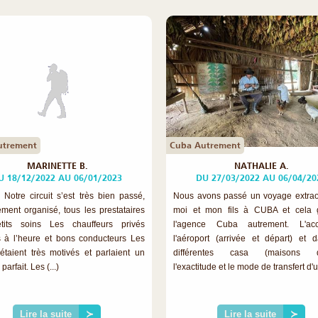
utrement
Cuba Autrement
MARINETTE B.
NATHALIE A.
U 18/12/2022 AU 06/01/2023
DU 27/03/2022 AU 06/04/20
 Notre circuit s’est très bien passé,
Nous avons passé un voyage extrao
ment organisé, tous les prestataires
moi et mon fils à CUBA et cela 
tits soins Les chauffeurs privés
l'agence Cuba autrement. L'ac
s à l’heure et bons conducteurs Les
l'aéroport (arrivée et départ) et 
étaient très motivés et parlaient un
différentes casa (maisons d'
parfait. Les (...)
l'exactitude et le mode de transfert d'un
Lire la suite
≻
Lire la suite
≻