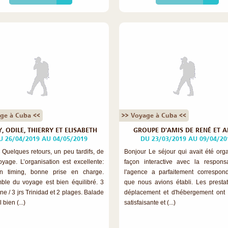
ge à Cuba <<
>> Voyage à Cuba <<
, ODILE, THIERRY ET ELISABETH
GROUPE D'AMIS DE RENÉ ET A
U 26/04/2019 AU 04/05/2019
DU 23/03/2019 AU 09/04/20
 Quelques retours, un peu tardifs, de
Bonjour Le séjour qui avait été org
oyage. L’organisation est excellente:
façon interactive avec la respon
on timing, bonne prise en charge.
l'agence a parfaitement correspo
ble du voyage est bien équilibré. 3
que nous avions établi. Les presta
ne / 3 jrs Trinidad et 2 plages. Balade
déplacement et d'hébergement ont 
 bien (...)
satisfaisante et (...)