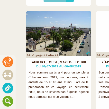
©
>> Voyage à Cuba <<
>> Voya
LAURENCE, LOUISE, MARIUS ET PIERRE
RÉMY
DU 30/07/2019 AU 06/08/2019
D
Nous sommes partis à 4 pour un périple à
Bonjour
Cuba en aout 2019, mon épouse, mes 2
notre v
enfants de 15 et 18 ans et moi. Lors de la
très b
préparation de ce voyage, en septembre
L’ensem
2018, nous ne savions pas à quelle agence
jrs hava
nous adresser car « Le Voyage (...)
à cheval