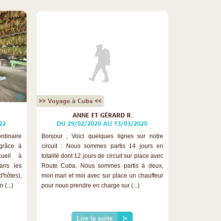
©
>> Voyage à Cuba <<
ANNE ET GÉRARD R.
22
DU 29/02/2020 AU 13/03/2020
rdinaire
Bonjour , Voici quelques lignes sur notre
grâce à
circuit : Nous sommes partis 14 jours en
cueil à
totalité dont 12 jours de circuit sur place avec
dans les
Route Cuba. Nous sommes partis à deux,
hôtes),
mon mari et moi avec sur place un chauffeur
 (...)
pour nous prendre en charge sur (...)
Lire la suite
≻