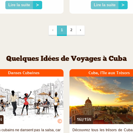
Lire la suite
≻
Lire la suite
≻
‹
1
2
›
Quelques Idées de Voyages à Cuba
Danses Cubaines
Cuba, l'île aux Trésors
N
16J/15N
©
s cubains ne dansent pas la salsa, car
Découvrez tous les trésors de Cuba