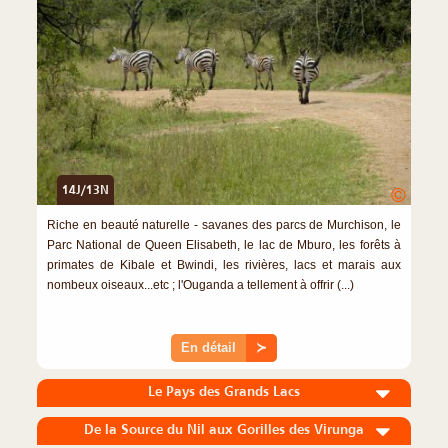
14J/13N
©
Riche en beauté naturelle - savanes des parcs de Murchison, le
Parc National de Queen Elisabeth, le lac de Mburo, les forêts à
primates de Kibale et Bwindi, les rivières, lacs et marais aux
nombeux oiseaux...etc ; l'Ouganda a tellement à offrir (...)
En détail
≻
Le Pays des Grands Lacs
De la Source du Nil aux Gorilles des Virunga