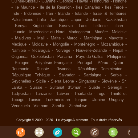
Guinée-Bissau
-
Guyane
-
Géorgie
-
Hawaï
-
Honduras
-
Hongrie
-
Ile Maurice
-
Ile de la Réunion
-
Iles Canaries
-
Iles Féroé
-
Inde
-
Indonésie
-
Iran
-
Irlande
-
Islande
-
Israël & Territoires
Palestiniens
-
Italie
-
Jamaïque
-
Japon
-
Jordanie
-
Kazakhstan
-
Kenya
-
Kirghizistan
-
Kosovo
-
Laos
-
Lettonie
-
Liban
-
Lituanie
-
Macédoine du Nord
-
Madagascar
-
Madère
-
Malaisie
-
Maldives
-
Mali
-
Malte
-
Maroc
-
Martinique
-
Mayotte
-
Mexique
-
Moldavie
-
Mongolie
-
Monténégro
-
Mozambique
-
Namibie
-
Nicaragua
-
Norvège
-
Nouvelle-Zélande
-
Népal
-
Ouganda
-
Ouzbékistan
-
Panama
-
Pays de Galles
-
Philippines
-
Pologne
-
Polynésie Française
-
Portugal
-
Pérou
-
Qatar
-
Roumanie
-
Russie
-
Rwanda
-
République Dominicaine
-
République Tchèque
-
Salvador
-
Sardaigne
-
Serbie
-
Seychelles
-
Sicile
-
Sierra Leone
-
Singapour
-
Slovénie
-
Sri
Lanka
-
Suisse
-
Sultanat d'Oman
-
Suède
-
Sénégal
-
Tadjikistan
-
Tanzanie
-
Taïwan
-
Thaïlande
-
Togo
-
Trinité et
Tobago
-
Tunisie
-
Turkménistan
-
Turquie
-
Ukraine
-
Uruguay
-
Venezuela
-
Vietnam
-
Zambie
-
Zimbabwe
Copyright © 2009 - 2026 - Le Voyage Autrement - Tous droits réservés