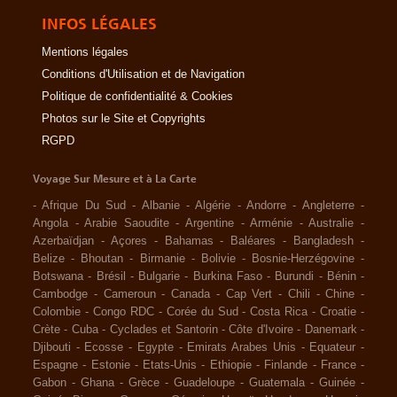
INFOS LÉGALES
Mentions légales
Conditions d'Utilisation et de Navigation
Politique de confidentialité & Cookies
Photos sur le Site et Copyrights
RGPD
Voyage Sur Mesure et à La Carte
-
Afrique Du Sud
-
Albanie
-
Algérie
-
Andorre
-
Angleterre
-
Angola
-
Arabie Saoudite
-
Argentine
-
Arménie
-
Australie
-
Azerbaïdjan
-
Açores
-
Bahamas
-
Baléares
-
Bangladesh
-
Belize
-
Bhoutan
-
Birmanie
-
Bolivie
-
Bosnie-Herzégovine
-
Botswana
-
Brésil
-
Bulgarie
-
Burkina Faso
-
Burundi
-
Bénin
-
Cambodge
-
Cameroun
-
Canada
-
Cap Vert
-
Chili
-
Chine
-
Colombie
-
Congo RDC
-
Corée du Sud
-
Costa Rica
-
Croatie
-
Crète
-
Cuba
-
Cyclades et Santorin
-
Côte d'Ivoire
-
Danemark
-
Djibouti
-
Ecosse
-
Egypte
-
Emirats Arabes Unis
-
Equateur
-
Espagne
-
Estonie
-
Etats-Unis
-
Ethiopie
-
Finlande
-
France
-
Gabon
-
Ghana
-
Grèce
-
Guadeloupe
-
Guatemala
-
Guinée
-