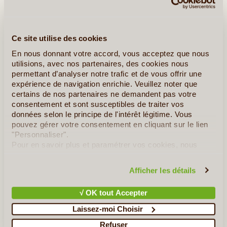
©
Ce site utilise des cookies
C'est perché entre 2000 et 5000 mètres d'altitude que le Parc
En nous donnant votre accord, vous acceptez que nous
national de Rwenzori et ses près de 1000 km2 de superficie
utilisions, avec nos partenaires, des cookies nous
permettant d’analyser notre trafic et de vous offrir une
dévoile l'un des écosystèmes les plus riches du continent
expérience de navigation enrichie. Veuillez noter que
africain. Situé à la frontière avec la République (...)
certains de nos partenaires ne demandent pas votre
consentement et sont susceptibles de traiter vos
données selon le principe de l'intérêt légitime. Vous
Lire la suite
≻
pouvez gérer votre consentement en cliquant sur le lien
"Personnaliser".
Kampala
Pour en savoir plus et paramétrer vos cookies, nous
vous invitons à consulter notre
politique en matière de
Volcan Elgon
confidentialité et de cookies
.
Afficher les détails
Kabale
√ OK tout Accepter
Montagnes du Ruwenzori
Laissez-moi Choisir
Parc National des chutes de Murchison
Refuser