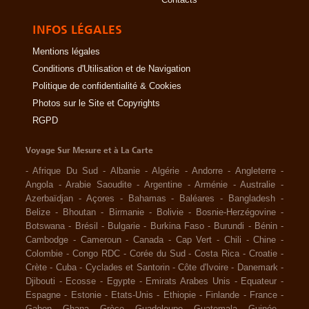
INFOS LÉGALES
Mentions légales
Conditions d'Utilisation et de Navigation
Politique de confidentialité & Cookies
Photos sur le Site et Copyrights
RGPD
Voyage Sur Mesure et à La Carte
-
Afrique Du Sud
-
Albanie
-
Algérie
-
Andorre
-
Angleterre
-
Angola
-
Arabie Saoudite
-
Argentine
-
Arménie
-
Australie
-
Azerbaïdjan
-
Açores
-
Bahamas
-
Baléares
-
Bangladesh
-
Belize
-
Bhoutan
-
Birmanie
-
Bolivie
-
Bosnie-Herzégovine
-
Botswana
-
Brésil
-
Bulgarie
-
Burkina Faso
-
Burundi
-
Bénin
-
Cambodge
-
Cameroun
-
Canada
-
Cap Vert
-
Chili
-
Chine
-
Colombie
-
Congo RDC
-
Corée du Sud
-
Costa Rica
-
Croatie
-
Crète
-
Cuba
-
Cyclades et Santorin
-
Côte d'Ivoire
-
Danemark
-
Djibouti
-
Ecosse
-
Egypte
-
Emirats Arabes Unis
-
Equateur
-
Espagne
-
Estonie
-
Etats-Unis
-
Ethiopie
-
Finlande
-
France
-
Gabon
-
Ghana
-
Grèce
-
Guadeloupe
-
Guatemala
-
Guinée
-