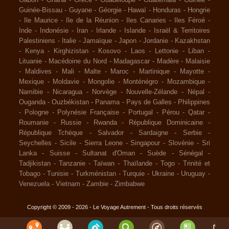
Guinée-Bissau
-
Guyane
-
Géorgie
-
Hawaï
-
Honduras
-
Hongrie
-
Ile Maurice
-
Ile de la Réunion
-
Iles Canaries
-
Iles Féroé
-
Inde
-
Indonésie
-
Iran
-
Irlande
-
Islande
-
Israël & Territoires
Palestiniens
-
Italie
-
Jamaïque
-
Japon
-
Jordanie
-
Kazakhstan
-
Kenya
-
Kirghizistan
-
Kosovo
-
Laos
-
Lettonie
-
Liban
-
Lituanie
-
Macédoine du Nord
-
Madagascar
-
Madère
-
Malaisie
-
Maldives
-
Mali
-
Malte
-
Maroc
-
Martinique
-
Mayotte
-
Mexique
-
Moldavie
-
Mongolie
-
Monténégro
-
Mozambique
-
Namibie
-
Nicaragua
-
Norvège
-
Nouvelle-Zélande
-
Népal
-
Ouganda
-
Ouzbékistan
-
Panama
-
Pays de Galles
-
Philippines
-
Pologne
-
Polynésie Française
-
Portugal
-
Pérou
-
Qatar
-
Roumanie
-
Russie
-
Rwanda
-
République Dominicaine
-
République Tchèque
-
Salvador
-
Sardaigne
-
Serbie
-
Seychelles
-
Sicile
-
Sierra Leone
-
Singapour
-
Slovénie
-
Sri
Lanka
-
Suisse
-
Sultanat d'Oman
-
Suède
-
Sénégal
-
Tadjikistan
-
Tanzanie
-
Taïwan
-
Thaïlande
-
Togo
-
Trinité et
Tobago
-
Tunisie
-
Turkménistan
-
Turquie
-
Ukraine
-
Uruguay
-
Venezuela
-
Vietnam
-
Zambie
-
Zimbabwe
Copyright © 2009 - 2026 - Le Voyage Autrement - Tous droits réservés