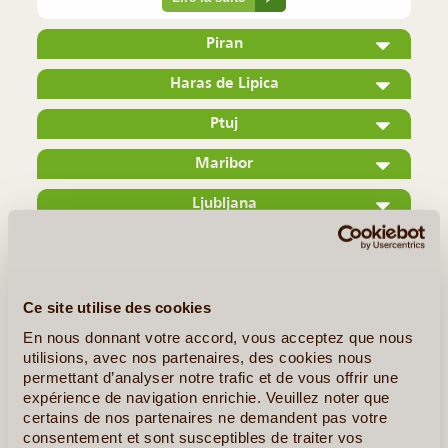
Piran
Haras de Lipica
Ptuj
Maribor
Ljubljana
La Vallée de la Soca
Celje
Ce site utilise des cookies
Predjama
En nous donnant votre accord, vous acceptez que nous
utilisions, avec nos partenaires, des cookies nous
Grottes de Skocjan
permettant d’analyser notre trafic et de vous offrir une
expérience de navigation enrichie. Veuillez noter que
Et Plus Encore...
certains de nos partenaires ne demandent pas votre
consentement et sont susceptibles de traiter vos