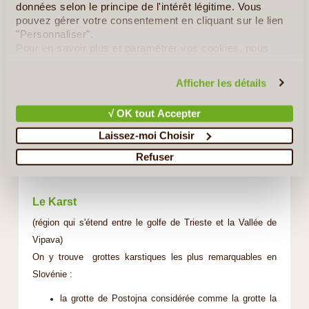
données selon le principe de l'intérêt légitime. Vous
Kranj
pouvez gérer votre consentement en cliquant sur le lien
"Personnaliser".
L'Hôtel de Ville. Rosary Church. Le Musée de la Gorenjska.
Pour en savoir plus et paramétrer vos cookies, nous
Le Canyon de la Kokra.
vous invitons à consulter notre
politique en matière de
confidentialité et de cookies
.
Afficher les détails
Rogaška Slatina
√ OK tout Accepter
La soufflerie de verre. Il s'agit aussi d'une Célèbre station
Laissez-moi Choisir
thermale.La chaîne montagneuse de Macelj.
Refuser
Le Karst
(région qui s'étend entre le golfe de Trieste et la Vallée de
Vipava)
On y trouve grottes karstiques les plus remarquables en
Slovénie :
la grotte de Postojna considérée comme la grotte la