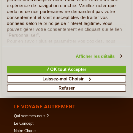
expérience de navigation enrichie. Veuillez noter que
vertigineux culminant à plus de 6000 mètres d'altitude. (...)
certains de nos partenaires ne demandent pas votre
consentement et sont susceptibles de traiter vos
données selon le principe de l'intérêt légitime. Vous
En détail
≻
pouvez gérer votre consentement en cliquant sur le lien
"Personnaliser".
Sur les routes montagneuses du Pamir
Pour en savoir plus et paramétrer vos cookies, nous
vous invitons à consulter notre
politique en matière de
Entre ville et montagnes - le Tadjikistan express
confidentialité et de cookies
.
Afficher les détails
»
Tous les circuits au Tadjikistan
√ OK tout Accepter
Laissez-moi Choisir
Refuser
LE VOYAGE AUTREMENT
Qui sommes-nous ?
Le Concept
Notre Charte