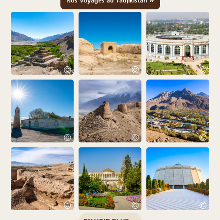
Nos Voyages au Tadjikistan
©
©
©
©
©
©
©
©
©