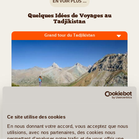
EN VOIR PLUS ...
Quelques Idées de Voyages au
Tadjikistan
Grand tour du Tadjikistan
10J/9N
©
Ce site utilise des cookies
En nous donnant votre accord, vous acceptez que nous
Après une première approche du Tadjikistan à Douchanbé, la
utilisions, avec nos partenaires, des cookies nous
capitale, vous prenez la direction des montagnes du Pamir. La
permettant d’analyser notre trafic et de vous offrir une
route sillonne au cœur des montagnes, au milieu de sommets