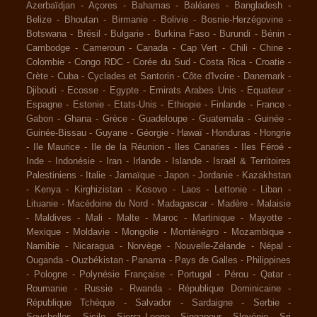
Azerbaïdjan
-
Açores
-
Bahamas
-
Baléares
-
Bangladesh
-
Belize
-
Bhoutan
-
Birmanie
-
Bolivie
-
Bosnie-Herzégovine
-
Botswana
-
Brésil
-
Bulgarie
-
Burkina Faso
-
Burundi
-
Bénin
-
Cambodge
-
Cameroun
-
Canada
-
Cap Vert
-
Chili
-
Chine
-
Colombie
-
Congo RDC
-
Corée du Sud
-
Costa Rica
-
Croatie
-
Crète
-
Cuba
-
Cyclades et Santorin
-
Côte d'Ivoire
-
Danemark
-
Djibouti
-
Ecosse
-
Egypte
-
Emirats Arabes Unis
-
Equateur
-
Espagne
-
Estonie
-
Etats-Unis
-
Ethiopie
-
Finlande
-
France
-
Gabon
-
Ghana
-
Grèce
-
Guadeloupe
-
Guatemala
-
Guinée
-
Guinée-Bissau
-
Guyane
-
Géorgie
-
Hawaï
-
Honduras
-
Hongrie
-
Ile Maurice
-
Ile de la Réunion
-
Iles Canaries
-
Iles Féroé
-
Inde
-
Indonésie
-
Iran
-
Irlande
-
Islande
-
Israël & Territoires
Palestiniens
-
Italie
-
Jamaïque
-
Japon
-
Jordanie
-
Kazakhstan
-
Kenya
-
Kirghizistan
-
Kosovo
-
Laos
-
Lettonie
-
Liban
-
Lituanie
-
Macédoine du Nord
-
Madagascar
-
Madère
-
Malaisie
-
Maldives
-
Mali
-
Malte
-
Maroc
-
Martinique
-
Mayotte
-
Mexique
-
Moldavie
-
Mongolie
-
Monténégro
-
Mozambique
-
Namibie
-
Nicaragua
-
Norvège
-
Nouvelle-Zélande
-
Népal
-
Ouganda
-
Ouzbékistan
-
Panama
-
Pays de Galles
-
Philippines
-
Pologne
-
Polynésie Française
-
Portugal
-
Pérou
-
Qatar
-
Roumanie
-
Russie
-
Rwanda
-
République Dominicaine
-
République Tchèque
-
Salvador
-
Sardaigne
-
Serbie
-