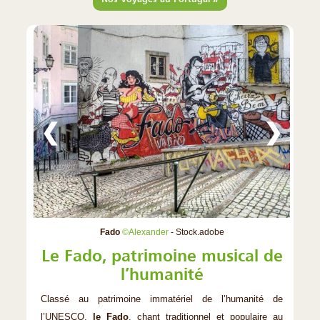
❮
❯
Fado
©Alexander
- Stock.adobe
Le Fado, patrimoine musical de
l’humanité
Classé au patrimoine immatériel de l’humanité de
l’UNESCO,
le Fado
, chant traditionnel et populaire au