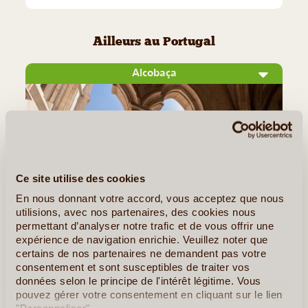
Ailleurs au Portugal
Alcobaça
Ce site utilise des cookies
En nous donnant votre accord, vous acceptez que nous
utilisions, avec nos partenaires, des cookies nous
permettant d’analyser notre trafic et de vous offrir une
©
expérience de navigation enrichie. Veuillez noter que
certains de nos partenaires ne demandent pas votre
Située sur la côte ouest du Portugal à une centaine de
consentement et sont susceptibles de traiter vos
kilomètres de Lisbonne, la petite ville d’Alcobaça est réputée
données selon le principe de l'intérêt légitime. Vous
pour ses délicieuses pâtisseries, ses faïences, et surtout
pouvez gérer votre consentement en cliquant sur le lien
son magnifique monastère du 12e siècle. C’est au coeur (...)