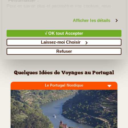
"Personnaliser".
Pour en savoir plus et paramétrer vos cookies, nous
vous invitons à consulter notre
politique en matière de
Lire la suite
≻
confidentialité et de cookies
.
Afficher les détails
Evora
√ OK tout Accepter
Faro
Laissez-moi Choisir
Refuser
<< Retour aux Incontournables du Portugal
Quelques Idées de Voyages au Portugal
Le Portugal Nordique