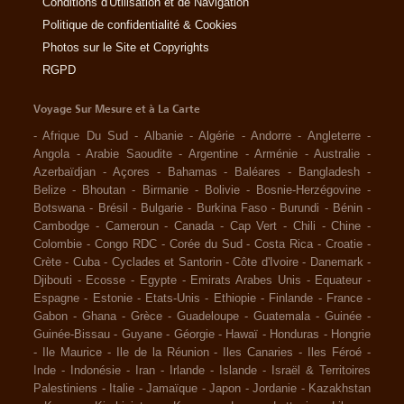
Conditions d'Utilisation et de Navigation
Politique de confidentialité & Cookies
Photos sur le Site et Copyrights
RGPD
Voyage Sur Mesure et à La Carte
-
Afrique Du Sud
-
Albanie
-
Algérie
-
Andorre
-
Angleterre
-
Angola
-
Arabie Saoudite
-
Argentine
-
Arménie
-
Australie
-
Azerbaïdjan
-
Açores
-
Bahamas
-
Baléares
-
Bangladesh
-
Belize
-
Bhoutan
-
Birmanie
-
Bolivie
-
Bosnie-Herzégovine
-
Botswana
-
Brésil
-
Bulgarie
-
Burkina Faso
-
Burundi
-
Bénin
-
Cambodge
-
Cameroun
-
Canada
-
Cap Vert
-
Chili
-
Chine
-
Colombie
-
Congo RDC
-
Corée du Sud
-
Costa Rica
-
Croatie
-
Crète
-
Cuba
-
Cyclades et Santorin
-
Côte d'Ivoire
-
Danemark
-
Djibouti
-
Ecosse
-
Egypte
-
Emirats Arabes Unis
-
Equateur
-
Espagne
-
Estonie
-
Etats-Unis
-
Ethiopie
-
Finlande
-
France
-
Gabon
-
Ghana
-
Grèce
-
Guadeloupe
-
Guatemala
-
Guinée
-
Guinée-Bissau
-
Guyane
-
Géorgie
-
Hawaï
-
Honduras
-
Hongrie
-
Ile Maurice
-
Ile de la Réunion
-
Iles Canaries
-
Iles Féroé
-
Inde
-
Indonésie
-
Iran
-
Irlande
-
Islande
-
Israël & Territoires
Palestiniens
-
Italie
-
Jamaïque
-
Japon
-
Jordanie
-
Kazakhstan