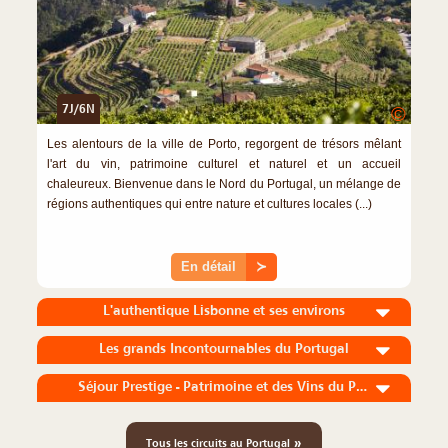
7J/6N
©
Les alentours de la ville de Porto, regorgent de trésors mêlant
l'art du vin, patrimoine culturel et naturel et un accueil
chaleureux. Bienvenue dans le Nord du Portugal, un mélange de
régions authentiques qui entre nature et cultures locales (...)
En détail
≻
L'authentique Lisbonne et ses environs
Les grands Incontournables du Portugal
Séjour Prestige - Patrimoine et des Vins du Portugal
»
Tous les circuits au Portugal