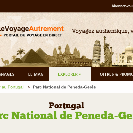
Abonnez-vous
GNAGES
LE MAG
EXPLORER
OFFRES & PROM
 au Portugal
Parc National de Peneda-Gerês
Portugal
rc National de Peneda-Ge