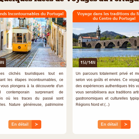
ands Incontournables du Portugal
Voyage dans les traditions du 
du Centre du Portugal
9N
15J/14N
©
es clichés touristiques tout en
Un parcours totalement privé et mo
ant les étapes incontournables, ce
selon vos goûts et envies. Ce voyag
vous plongera à la découverte d'un
des expériences authentiques très va
al contemporain surprenant de
vous sensibilisera aux traditions art
ités où les traces du passé sont
gastronomiques et culturelles typi
iles. Nature généreuse, patrimoine
Régions Nord et (...)
En détail
≻
En détail
≻