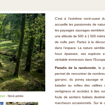
C’est à l’extrême nord-ouest 
accueille les passionnés de nature
les paysages sauvages semblent ê
une altitude de 500 à 1 500 mètres
de nulle part. Partez à la décou
dans l’espace. La nature semble 
houx épaisses, ses espèces 
véritable immersion dans l’Europe 
Paradis de la randonnée
, le 
permet de rencontrer de nombreux
garrano, du poney sauvage et d
balader au milieu des vallées 
vertigineux et accédez à des v
fael
- Stock.adobe
foule de sentiers balisés desti
marcheurs occasionnels. Sur le