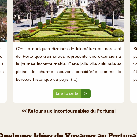
©
©
l,
C’est à quelques dizaines de kilomètres au nord-est
S
o,
de Porto que Guimaraes représente une excursion à
p
 à
la journée incontournable. Cette jolie ville culturelle et
v
es
pleine de charme, souvent considérée comme le
é
berceau historique du pays, (...)
pe
Lire la suite
≻
<< Retour aux Incontournables du Portugal
Quelques Idées de Voyages au Portuga