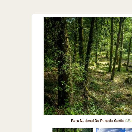
Parc National De Peneda-Gerês
©Ra