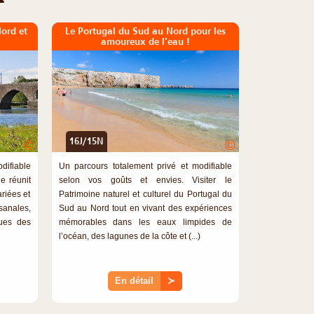
Nord et
Le Portugal du Sud au Nord pour les
amoureux de l’eau !
16J/15N
©
©
difiable
Un parcours totalement privé et modifiable
e réunit
selon vos goûts et envies. Visiter le
riées et
Patrimoine naturel et culturel du Portugal du
isanales,
Sud au Nord tout en vivant des expériences
ques des
mémorables dans les eaux limpides de
l’océan, des lagunes de la côte et (...)
En détail
≻