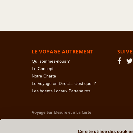
LE VOYAGE AUTREMENT
SUIVE
Qui sommes-nous ?
Le Concept
Notre Charte
Le Voyage en Direct... c'est quoi ?
Les Agents Locaux Partenaires
Voyage Sur Mesure et à La Carte
-
Afrique Du Sud
-
Albanie
-
Algérie
-
Andorre
-
Anglet
Belize
-
Bhoutan
-
Birmanie
-
Bolivie
-
Bosnie-Herzég
Ce site utilise des cookie