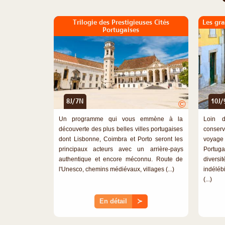
Trilogie des Prestigieuses Cités
Les gr
Portugaises
8J/7N
10J/
©
Un programme qui vous emmène à la
Loin d
découverte des plus belles villes portugaises
conserv
dont Lisbonne, Coimbra et Porto seront les
voyage 
principaux acteurs avec un arrière-pays
Portug
authentique et encore méconnu. Route de
divers
l'Unesco, chemins médiévaux, villages (...)
indéléb
(...)
En détail
≻