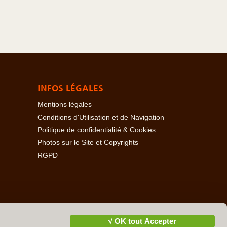
INFOS LÉGALES
Mentions légales
Conditions d'Utilisation et de Navigation
Politique de confidentialité & Cookies
Photos sur le Site et Copyrights
RGPD
baïdjan
-
Açores
-
Bahamas
-
Baléares
-
Bangladesh
-
-
Cambodge
-
Cameroun
-
Canada
-
Cap Vert
-
Chili
-
√ OK tout Accepter