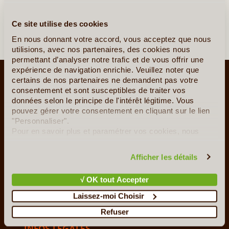
Ce site utilise des cookies
En nous donnant votre accord, vous acceptez que nous
utilisions, avec nos partenaires, des cookies nous
permettant d’analyser notre trafic et de vous offrir une
expérience de navigation enrichie. Veuillez noter que
LE VOYAGE AUTREMENT
certains de nos partenaires ne demandent pas votre
consentement et sont susceptibles de traiter vos
Qui sommes-nous ?
données selon le principe de l'intérêt légitime. Vous
Le Concept
pouvez gérer votre consentement en cliquant sur le lien
Notre Charte
"Personnaliser".
Le Voyage en Direct... c'est quoi ?
Pour en savoir plus et paramétrer vos cookies, nous
vous invitons à consulter notre
politique en matière de
Les Agents Locaux Partenaires
confidentialité et de cookies
.
Afficher les détails
SUIVEZ-NOUS
UTILES
√ OK tout Accepter
F.A.Q
Ils nous aident
Laissez-moi Choisir
Contacts
Refuser
INFOS LÉGALES