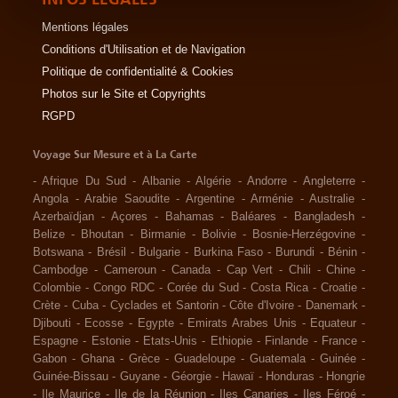
Mentions légales
Conditions d'Utilisation et de Navigation
Politique de confidentialité & Cookies
Photos sur le Site et Copyrights
RGPD
Voyage Sur Mesure et à La Carte
-
Afrique Du Sud
-
Albanie
-
Algérie
-
Andorre
-
Angleterre
-
Angola
-
Arabie Saoudite
-
Argentine
-
Arménie
-
Australie
-
Azerbaïdjan
-
Açores
-
Bahamas
-
Baléares
-
Bangladesh
-
Belize
-
Bhoutan
-
Birmanie
-
Bolivie
-
Bosnie-Herzégovine
-
Botswana
-
Brésil
-
Bulgarie
-
Burkina Faso
-
Burundi
-
Bénin
-
Cambodge
-
Cameroun
-
Canada
-
Cap Vert
-
Chili
-
Chine
-
Colombie
-
Congo RDC
-
Corée du Sud
-
Costa Rica
-
Croatie
-
Crète
-
Cuba
-
Cyclades et Santorin
-
Côte d'Ivoire
-
Danemark
-
Djibouti
-
Ecosse
-
Egypte
-
Emirats Arabes Unis
-
Equateur
-
Espagne
-
Estonie
-
Etats-Unis
-
Ethiopie
-
Finlande
-
France
-
Gabon
-
Ghana
-
Grèce
-
Guadeloupe
-
Guatemala
-
Guinée
-
Guinée-Bissau
-
Guyane
-
Géorgie
-
Hawaï
-
Honduras
-
Hongrie
-
Ile Maurice
-
Ile de la Réunion
-
Iles Canaries
-
Iles Féroé
-