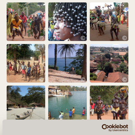
©
©
©
©
©
©
©
©
©
EN VOIR PLUS ...