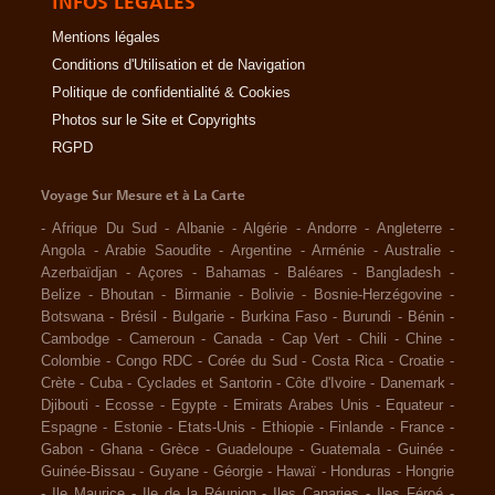
INFOS LÉGALES
Mentions légales
Conditions d'Utilisation et de Navigation
Politique de confidentialité & Cookies
Photos sur le Site et Copyrights
RGPD
Voyage Sur Mesure et à La Carte
-
Afrique Du Sud
-
Albanie
-
Algérie
-
Andorre
-
Angleterre
-
Angola
-
Arabie Saoudite
-
Argentine
-
Arménie
-
Australie
-
Azerbaïdjan
-
Açores
-
Bahamas
-
Baléares
-
Bangladesh
-
Belize
-
Bhoutan
-
Birmanie
-
Bolivie
-
Bosnie-Herzégovine
-
Botswana
-
Brésil
-
Bulgarie
-
Burkina Faso
-
Burundi
-
Bénin
-
Cambodge
-
Cameroun
-
Canada
-
Cap Vert
-
Chili
-
Chine
-
Colombie
-
Congo RDC
-
Corée du Sud
-
Costa Rica
-
Croatie
-
Crète
-
Cuba
-
Cyclades et Santorin
-
Côte d'Ivoire
-
Danemark
-
Djibouti
-
Ecosse
-
Egypte
-
Emirats Arabes Unis
-
Equateur
-
Espagne
-
Estonie
-
Etats-Unis
-
Ethiopie
-
Finlande
-
France
-
Gabon
-
Ghana
-
Grèce
-
Guadeloupe
-
Guatemala
-
Guinée
-
Guinée-Bissau
-
Guyane
-
Géorgie
-
Hawaï
-
Honduras
-
Hongrie
-
Ile Maurice
-
Ile de la Réunion
-
Iles Canaries
-
Iles Féroé
-