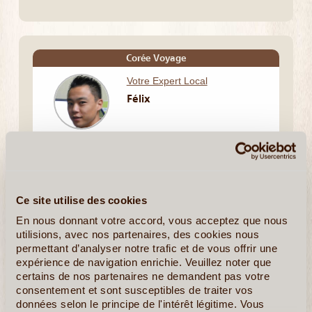
Corée Voyage
Votre Expert Local
Félix
Envie de découvrir 'une culture millénaire fière
d'arborer une histoire ancestrale, un peuple attachant,
un mélange entre traditions et modernité, ne perdez
plus de temps et tentez l'aventure coréenne! Nous
sommes experts dans le tourisme, l'organisation de
Ce site utilise des cookies
circuits organisés et sur-mesure. (...)
En nous donnant votre accord, vous acceptez que nous
utilisions, avec nos partenaires, des cookies nous
permettant d’analyser notre trafic et de vous offrir une
expérience de navigation enrichie. Veuillez noter que
certains de nos partenaires ne demandent pas votre
En detail
≻
Composer mon voyage
consentement et sont susceptibles de traiter vos
données selon le principe de l'intérêt légitime. Vous