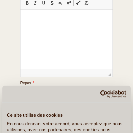
Repas
*
Vos Préférences
Avec Guide
Ce site utilise des cookies
Avec Voiture de Location
En nous donnant votre accord, vous acceptez que nous
utilisions, avec nos partenaires, des cookies nous
Détails sur le voyage envisagé
*