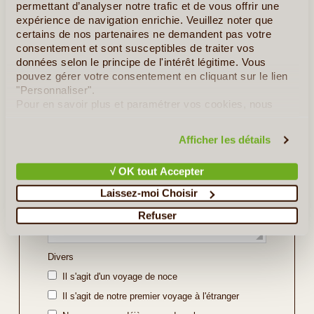
permettant d’analyser notre trafic et de vous offrir une
Indiquez ici les régions ou sites que vous souhaitez
expérience de navigation enrichie. Veuillez noter que
découvrir ou bien l'itinéraire souhaité (soyez le plus
certains de nos partenaires ne demandent pas votre
précis possible).
consentement et sont susceptibles de traiter vos
données selon le principe de l'intérêt légitime. Vous
pouvez gérer votre consentement en cliquant sur le lien
"Personnaliser".
Pour en savoir plus et paramétrer vos cookies, nous
vous invitons à consulter notre
politique en matière de
confidentialité et de cookies
.
Afficher les détails
√ OK tout Accepter
Laissez-moi Choisir
Refuser
Divers
Il s'agit d'un voyage de noce
Il s'agit de notre premier voyage à l'étranger