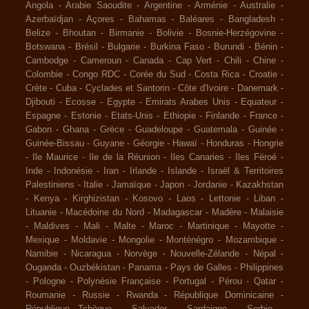
Angola
-
Arabie Saoudite
-
Argentine
-
Arménie
-
Australie
-
Azerbaïdjan
-
Açores
-
Bahamas
-
Baléares
-
Bangladesh
-
Belize
-
Bhoutan
-
Birmanie
-
Bolivie
-
Bosnie-Herzégovine
-
Botswana
-
Brésil
-
Bulgarie
-
Burkina Faso
-
Burundi
-
Bénin
-
Cambodge
-
Cameroun
-
Canada
-
Cap Vert
-
Chili
-
Chine
-
Colombie
-
Congo RDC
-
Corée du Sud
-
Costa Rica
-
Croatie
-
Crète
-
Cuba
-
Cyclades et Santorin
-
Côte d'Ivoire
-
Danemark
-
Djibouti
-
Ecosse
-
Egypte
-
Emirats Arabes Unis
-
Equateur
-
Espagne
-
Estonie
-
Etats-Unis
-
Ethiopie
-
Finlande
-
France
-
Gabon
-
Ghana
-
Grèce
-
Guadeloupe
-
Guatemala
-
Guinée
-
Guinée-Bissau
-
Guyane
-
Géorgie
-
Hawaï
-
Honduras
-
Hongrie
-
Ile Maurice
-
Ile de la Réunion
-
Iles Canaries
-
Iles Féroé
-
Inde
-
Indonésie
-
Iran
-
Irlande
-
Islande
-
Israël & Territoires
Palestiniens
-
Italie
-
Jamaïque
-
Japon
-
Jordanie
-
Kazakhstan
-
Kenya
-
Kirghizistan
-
Kosovo
-
Laos
-
Lettonie
-
Liban
-
Lituanie
-
Macédoine du Nord
-
Madagascar
-
Madère
-
Malaisie
-
Maldives
-
Mali
-
Malte
-
Maroc
-
Martinique
-
Mayotte
-
Mexique
-
Moldavie
-
Mongolie
-
Monténégro
-
Mozambique
-
Namibie
-
Nicaragua
-
Norvège
-
Nouvelle-Zélande
-
Népal
-
Ouganda
-
Ouzbékistan
-
Panama
-
Pays de Galles
-
Philippines
-
Pologne
-
Polynésie Française
-
Portugal
-
Pérou
-
Qatar
-
Roumanie
-
Russie
-
Rwanda
-
République Dominicaine
-