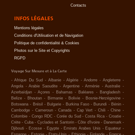
Contacts
INFOS LÉGALES
Mentions légales
Conditions d'Utilisation et de Navigation
Politique de confidentialité & Cookies
Photos sur le Site et Copyrights
RGPD
Voyage Sur Mesure et à La Carte
-
Afrique Du Sud
-
Albanie
-
Algérie
-
Andorre
-
Angleterre
-
Angola
-
Arabie Saoudite
-
Argentine
-
Arménie
-
Australie
-
Azerbaïdjan
-
Açores
-
Bahamas
-
Baléares
-
Bangladesh
-
Belize
-
Bhoutan
-
Birmanie
-
Bolivie
-
Bosnie-Herzégovine
-
Botswana
-
Brésil
-
Bulgarie
-
Burkina Faso
-
Burundi
-
Bénin
-
Cambodge
-
Cameroun
-
Canada
-
Cap Vert
-
Chili
-
Chine
-
Colombie
-
Congo RDC
-
Corée du Sud
-
Costa Rica
-
Croatie
-
Crète
-
Cuba
-
Cyclades et Santorin
-
Côte d'Ivoire
-
Danemark
-
Djibouti
-
Ecosse
-
Egypte
-
Emirats Arabes Unis
-
Equateur
-
Espagne
-
Estonie
-
Etats-Unis
-
Ethiopie
-
Finlande
-
France
-