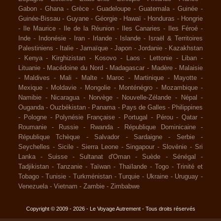
Gabon
-
Ghana
-
Grèce
-
Guadeloupe
-
Guatemala
-
Guinée
-
Guinée-Bissau
-
Guyane
-
Géorgie
-
Hawaï
-
Honduras
-
Hongrie
-
Ile Maurice
-
Ile de la Réunion
-
Iles Canaries
-
Iles Féroé
-
Inde
-
Indonésie
-
Iran
-
Irlande
-
Islande
-
Israël & Territoires
Palestiniens
-
Italie
-
Jamaïque
-
Japon
-
Jordanie
-
Kazakhstan
-
Kenya
-
Kirghizistan
-
Kosovo
-
Laos
-
Lettonie
-
Liban
-
Lituanie
-
Macédoine du Nord
-
Madagascar
-
Madère
-
Malaisie
-
Maldives
-
Mali
-
Malte
-
Maroc
-
Martinique
-
Mayotte
-
Mexique
-
Moldavie
-
Mongolie
-
Monténégro
-
Mozambique
-
Namibie
-
Nicaragua
-
Norvège
-
Nouvelle-Zélande
-
Népal
-
Ouganda
-
Ouzbékistan
-
Panama
-
Pays de Galles
-
Philippines
-
Pologne
-
Polynésie Française
-
Portugal
-
Pérou
-
Qatar
-
Roumanie
-
Russie
-
Rwanda
-
République Dominicaine
-
République Tchèque
-
Salvador
-
Sardaigne
-
Serbie
-
Seychelles
-
Sicile
-
Sierra Leone
-
Singapour
-
Slovénie
-
Sri
Lanka
-
Suisse
-
Sultanat d'Oman
-
Suède
-
Sénégal
-
Tadjikistan
-
Tanzanie
-
Taïwan
-
Thaïlande
-
Togo
-
Trinité et
Tobago
-
Tunisie
-
Turkménistan
-
Turquie
-
Ukraine
-
Uruguay
-
Venezuela
-
Vietnam
-
Zambie
-
Zimbabwe
Copyright © 2009 - 2026 - Le Voyage Autrement - Tous droits réservés