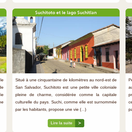
Suchitoto et le lago Suchitlan
©
©
le
Situé à une cinquantaine de kilomètres au nord-est de
Pe
de
San Salvador, Suchitoto est une petite ville coloniale
a
ie
pleine de charme, considérée comme la capitale
p
ne
culturelle du pays. Suchi, comme elle est surnommée
c
par les habitants, propose une vie (...)
p
Lire la suite
≻