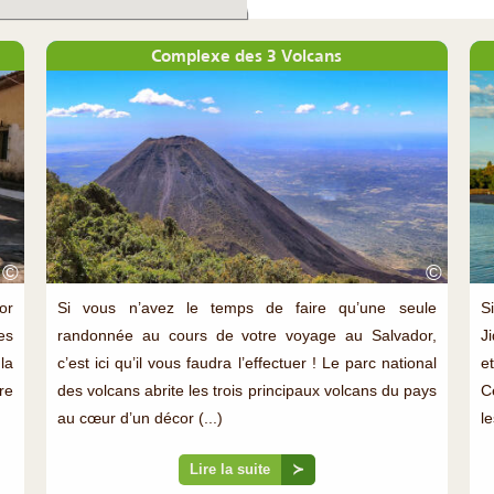
Complexe des 3 Volcans
©
©
or
Si vous n’avez le temps de faire qu’une seule
S
es
randonnée au cours de votre voyage au Salvador,
J
la
c’est ici qu’il vous faudra l’effectuer ! Le parc national
e
re
des volcans abrite les trois principaux volcans du pays
C
au cœur d’un décor (...)
le
Lire la suite
≻