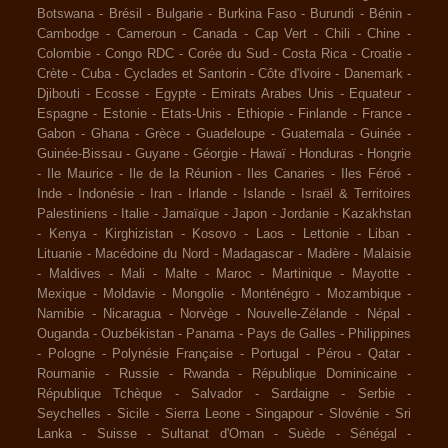
Botswana
-
Brésil
-
Bulgarie
-
Burkina Faso
-
Burundi
-
Bénin
-
Cambodge
-
Cameroun
-
Canada
-
Cap Vert
-
Chili
-
Chine
-
Colombie
-
Congo RDC
-
Corée du Sud
-
Costa Rica
-
Croatie
-
Crète
-
Cuba
-
Cyclades et Santorin
-
Côte d'Ivoire
-
Danemark
-
Djibouti
-
Ecosse
-
Egypte
-
Emirats Arabes Unis
-
Equateur
-
Espagne
-
Estonie
-
Etats-Unis
-
Ethiopie
-
Finlande
-
France
-
Gabon
-
Ghana
-
Grèce
-
Guadeloupe
-
Guatemala
-
Guinée
-
Guinée-Bissau
-
Guyane
-
Géorgie
-
Hawaï
-
Honduras
-
Hongrie
-
Ile Maurice
-
Ile de la Réunion
-
Iles Canaries
-
Iles Féroé
-
Inde
-
Indonésie
-
Iran
-
Irlande
-
Islande
-
Israël & Territoires
Palestiniens
-
Italie
-
Jamaïque
-
Japon
-
Jordanie
-
Kazakhstan
-
Kenya
-
Kirghizistan
-
Kosovo
-
Laos
-
Lettonie
-
Liban
-
Lituanie
-
Macédoine du Nord
-
Madagascar
-
Madère
-
Malaisie
-
Maldives
-
Mali
-
Malte
-
Maroc
-
Martinique
-
Mayotte
-
Mexique
-
Moldavie
-
Mongolie
-
Monténégro
-
Mozambique
-
Namibie
-
Nicaragua
-
Norvège
-
Nouvelle-Zélande
-
Népal
-
Ouganda
-
Ouzbékistan
-
Panama
-
Pays de Galles
-
Philippines
-
Pologne
-
Polynésie Française
-
Portugal
-
Pérou
-
Qatar
-
Roumanie
-
Russie
-
Rwanda
-
République Dominicaine
-
République Tchèque
-
Salvador
-
Sardaigne
-
Serbie
-
Seychelles
-
Sicile
-
Sierra Leone
-
Singapour
-
Slovénie
-
Sri
Lanka
-
Suisse
-
Sultanat d'Oman
-
Suède
-
Sénégal
-