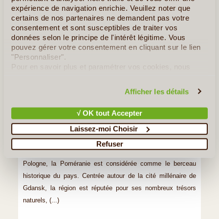
expérience de navigation enrichie. Veuillez noter que
certains de nos partenaires ne demandent pas votre
La Poméranie
consentement et sont susceptibles de traiter vos
données selon le principe de l'intérêt légitime. Vous
pouvez gérer votre consentement en cliquant sur le lien
"Personnaliser".
Pour en savoir plus et paramétrer vos cookies, nous
vous invitons à consulter notre
politique en matière de
confidentialité et de cookies
.
Afficher les détails
√ OK tout Accepter
Laissez-moi Choisir
©
Refuser
Région côtière de la mer Baltique située au nord de la
Pologne, la Poméranie est considérée comme le berceau
historique du pays. Centrée autour de la cité millénaire de
Gdansk, la région est réputée pour ses nombreux trésors
naturels, (...)