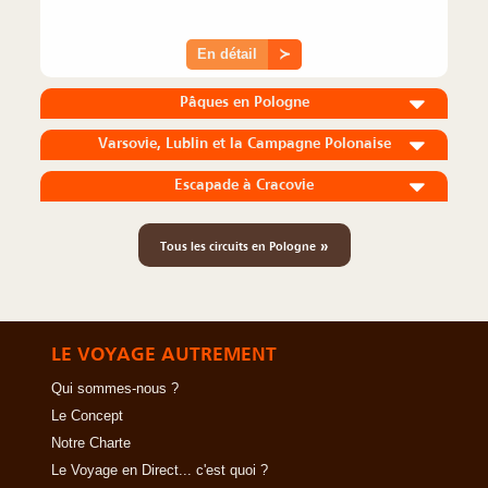
En détail
≻
Pâques en Pologne
Varsovie, Lublin et la Campagne Polonaise
Escapade à Cracovie
»
Tous les circuits en Pologne
LE VOYAGE AUTREMENT
Qui sommes-nous ?
Le Concept
Notre Charte
Le Voyage en Direct... c'est quoi ?