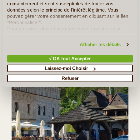
consentement et sont susceptibles de traiter vos
Diner et nuitée à Lublin
données selon le principe de l'intérêt légitime. Vous
pouvez gérer votre consentement en cliquant sur le lien
"Personnaliser".
Les Incontournable(s) :
Lublin
Pour en savoir plus et paramétrer vos cookies, nous
vous invitons à consulter notre
politique en matière de
confidentialité et de cookies
.
Afficher les détails
√ OK tout Accepter
Laissez-moi Choisir
Refuser