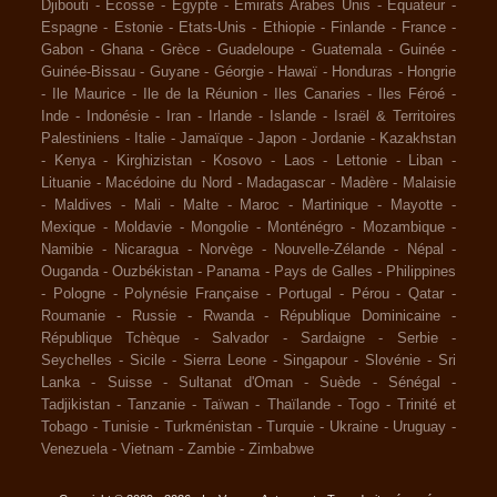
Djibouti
-
Ecosse
-
Egypte
-
Emirats Arabes Unis
-
Equateur
-
Espagne
-
Estonie
-
Etats-Unis
-
Ethiopie
-
Finlande
-
France
-
Gabon
-
Ghana
-
Grèce
-
Guadeloupe
-
Guatemala
-
Guinée
-
Guinée-Bissau
-
Guyane
-
Géorgie
-
Hawaï
-
Honduras
-
Hongrie
-
Ile Maurice
-
Ile de la Réunion
-
Iles Canaries
-
Iles Féroé
-
Inde
-
Indonésie
-
Iran
-
Irlande
-
Islande
-
Israël & Territoires
Palestiniens
-
Italie
-
Jamaïque
-
Japon
-
Jordanie
-
Kazakhstan
-
Kenya
-
Kirghizistan
-
Kosovo
-
Laos
-
Lettonie
-
Liban
-
Lituanie
-
Macédoine du Nord
-
Madagascar
-
Madère
-
Malaisie
-
Maldives
-
Mali
-
Malte
-
Maroc
-
Martinique
-
Mayotte
-
Mexique
-
Moldavie
-
Mongolie
-
Monténégro
-
Mozambique
-
Namibie
-
Nicaragua
-
Norvège
-
Nouvelle-Zélande
-
Népal
-
Ouganda
-
Ouzbékistan
-
Panama
-
Pays de Galles
-
Philippines
-
Pologne
-
Polynésie Française
-
Portugal
-
Pérou
-
Qatar
-
Roumanie
-
Russie
-
Rwanda
-
République Dominicaine
-
République Tchèque
-
Salvador
-
Sardaigne
-
Serbie
-
Seychelles
-
Sicile
-
Sierra Leone
-
Singapour
-
Slovénie
-
Sri
Lanka
-
Suisse
-
Sultanat d'Oman
-
Suède
-
Sénégal
-
Tadjikistan
-
Tanzanie
-
Taïwan
-
Thaïlande
-
Togo
-
Trinité et
Tobago
-
Tunisie
-
Turkménistan
-
Turquie
-
Ukraine
-
Uruguay
-
Venezuela
-
Vietnam
-
Zambie
-
Zimbabwe