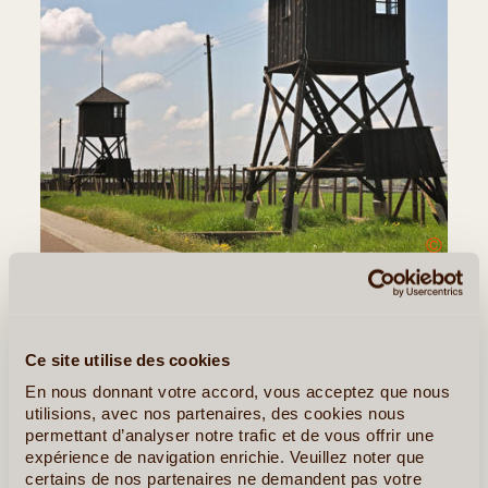
©
Jour 3
:
Découverte de Lublin
Transfert à
Lublin
et visite guidée de
Majdanek
– ancien
camp de concentration et d’extermination nazi
Ce site utilise des cookies
Après-midi :
Visite du centre historique de Lublin
,
En nous donnant votre accord, vous acceptez que nous
utilisions, avec nos partenaires, des cookies nous
promenade dans les ruelles de la vieille ville. Possibilité
permettant d’analyser notre trafic et de vous offrir une
de visiter la
chapelle de la Sainte Trinité
décorée de
expérience de navigation enrichie. Veuillez noter que
fresques du XIVe siècle..
certains de nos partenaires ne demandent pas votre