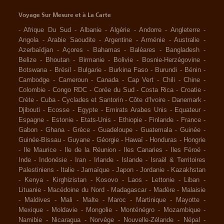
Voyage Sur Mesure et à La Carte
-
Afrique Du Sud
-
Albanie
-
Algérie
-
Andorre
-
Angleterre
-
Angola
-
Arabie Saoudite
-
Argentine
-
Arménie
-
Australie
-
Azerbaïdjan
-
Açores
-
Bahamas
-
Baléares
-
Bangladesh
-
Belize
-
Bhoutan
-
Birmanie
-
Bolivie
-
Bosnie-Herzégovine
-
Botswana
-
Brésil
-
Bulgarie
-
Burkina Faso
-
Burundi
-
Bénin
-
Cambodge
-
Cameroun
-
Canada
-
Cap Vert
-
Chili
-
Chine
-
Colombie
-
Congo RDC
-
Corée du Sud
-
Costa Rica
-
Croatie
-
Crète
-
Cuba
-
Cyclades et Santorin
-
Côte d'Ivoire
-
Danemark
-
Djibouti
-
Ecosse
-
Egypte
-
Emirats Arabes Unis
-
Equateur
-
Espagne
-
Estonie
-
Etats-Unis
-
Ethiopie
-
Finlande
-
France
-
Gabon
-
Ghana
-
Grèce
-
Guadeloupe
-
Guatemala
-
Guinée
-
Guinée-Bissau
-
Guyane
-
Géorgie
-
Hawaï
-
Honduras
-
Hongrie
-
Ile Maurice
-
Ile de la Réunion
-
Iles Canaries
-
Iles Féroé
-
Inde
-
Indonésie
-
Iran
-
Irlande
-
Islande
-
Israël & Territoires
Palestiniens
-
Italie
-
Jamaïque
-
Japon
-
Jordanie
-
Kazakhstan
-
Kenya
-
Kirghizistan
-
Kosovo
-
Laos
-
Lettonie
-
Liban
-
Lituanie
-
Macédoine du Nord
-
Madagascar
-
Madère
-
Malaisie
-
Maldives
-
Mali
-
Malte
-
Maroc
-
Martinique
-
Mayotte
-
Mexique
-
Moldavie
-
Mongolie
-
Monténégro
-
Mozambique
-
Namibie
-
Nicaragua
-
Norvège
-
Nouvelle-Zélande
-
Népal
-