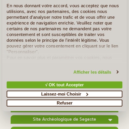
En nous donnant votre accord, vous acceptez que nous
utilisions, avec nos partenaires, des cookies nous
permettant d’analyser notre trafic et de vous offrir une
expérience de navigation enrichie. Veuillez noter que
©
certains de nos partenaires ne demandent pas votre
consentement et sont susceptibles de traiter vos
Avec ses 3 350m., l'Etna a fière allure et domine
données selon le principe de l'intérêt légitime. Vous
majestueusement l'Est de la Sicile. Le sommet, souvent
pouvez gérer votre consentement en cliquant sur le lien
signalé par un panache clair de cendres soufflées et
"Personnaliser".
Pour en savoir plus et paramétrer vos cookies, nous
d'émanations sulfureuses, se voit de loin et arbore parfois
vous invitons à consulter notre
politique en matière de
une couronne de neige. On (...)
confidentialité et de cookies
.
Afficher les détails
Lire la suite
≻
√ OK tout Accepter
Laissez-moi Choisir
îles Éoliennes
Refuser
La Réserve Naturelle de Zingaro
Site Archéologique de Segeste