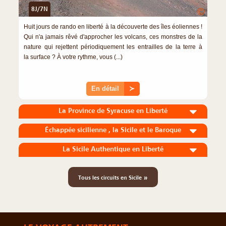
8J/7N
©
Huit jours de rando en liberté à la découverte des îles éoliennes !
Qui n'a jamais rêvé d'approcher les volcans, ces monstres de la
nature qui rejettent périodiquement les entrailles de la terre à
la surface ? À votre rythme, vous (...)
En détail
≻
La Province de Syracuse en Liberté
Échappée sicilienne , la Sicile et le Baroque
La Sicile Authentique en Liberté
»
Tous les circuits en Sicile