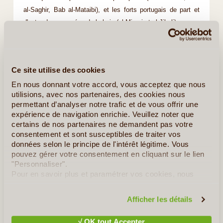
al-Saghir, Bab al-Mataibi), et les forts portugais de part et
d'autre des avancées de la baie (al-Mirani et al-Jibali).
Le Palais Royal Qasr al Alam Souk.
L’hôtel Bustan Palace : somptueux palais-hôtel.
La Vieille Ville. Le Ministère des Finances.
Ce site utilise des cookies
De très nombreuses mosquées dans tous les quartiers, dont
En nous donnant votre accord, vous acceptez que nous
beaucoup de modernes.
utilisions, avec nos partenaires, des cookies nous
Quelques Temples indiens et églises chrétiennes.
permettant d’analyser notre trafic et de vous offrir une
La Grande Mosquée Sultan Qaboos (quartier Al-Gubrah).
expérience de navigation enrichie. Veuillez noter que
Le Musée National (arts, traditions). Le Musée Omanais
certains de nos partenaires ne demandent pas votre
consentement et sont susceptibles de traiter vos
(œuvres de l'Histoire et de l'Art du Sultanat). Le Musée Bait
données selon le principe de l'intérêt légitime. Vous
al-Baranda (géologie, histoire, ethnographie de Mascate). Le
pouvez gérer votre consentement en cliquant sur le lien
Musée Bait al-Zubair. Le Musée Franco-omanais (historique
"Personnaliser".
des relations entre la France et le Sultanat). Le Musée du
Pour en savoir plus et paramétrer vos cookies, nous
vous invitons à consulter notre
politique en matière de
Pétrole (Qurm).
confidentialité et de cookies
.
Ourm Park et son lac et Kalbonn Park (Mutrah).
Afficher les détails
√ OK tout Accepter