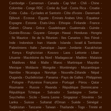
Cambodge
-
Cameroun
-
Canada
-
Cap Vert
-
Chili
-
Chine
-
Colombie
-
Congo RDC
-
Corée du Sud
-
Costa Rica
-
Croatie
-
Crète
-
Cuba
-
Cyclades et Santorin
-
Côte d'Ivoire
-
Danemark
-
Djibouti
-
Ecosse
-
Egypte
-
Emirats Arabes Unis
-
Equateur
-
Espagne
-
Estonie
-
Etats-Unis
-
Ethiopie
-
Finlande
-
France
-
Gabon
-
Ghana
-
Grèce
-
Guadeloupe
-
Guatemala
-
Guinée
-
Guinée-Bissau
-
Guyane
-
Géorgie
-
Hawaï
-
Honduras
-
Hongrie
-
Ile Maurice
-
Ile de la Réunion
-
Iles Canaries
-
Iles Féroé
-
Inde
-
Indonésie
-
Iran
-
Irlande
-
Islande
-
Israël & Territoires
Palestiniens
-
Italie
-
Jamaïque
-
Japon
-
Jordanie
-
Kazakhstan
-
Kenya
-
Kirghizistan
-
Kosovo
-
Laos
-
Lettonie
-
Liban
-
Lituanie
-
Macédoine du Nord
-
Madagascar
-
Madère
-
Malaisie
-
Maldives
-
Mali
-
Malte
-
Maroc
-
Martinique
-
Mayotte
-
Mexique
-
Moldavie
-
Mongolie
-
Monténégro
-
Mozambique
-
Namibie
-
Nicaragua
-
Norvège
-
Nouvelle-Zélande
-
Népal
-
Ouganda
-
Ouzbékistan
-
Panama
-
Pays de Galles
-
Philippines
-
Pologne
-
Polynésie Française
-
Portugal
-
Pérou
-
Qatar
-
Roumanie
-
Russie
-
Rwanda
-
République Dominicaine
-
République Tchèque
-
Salvador
-
Sardaigne
-
Serbie
-
Seychelles
-
Sicile
-
Sierra Leone
-
Singapour
-
Slovénie
-
Sri
Lanka
-
Suisse
-
Sultanat d'Oman
-
Suède
-
Sénégal
-
Tadjikistan
-
Tanzanie
-
Taïwan
-
Thaïlande
-
Togo
-
Trinité et