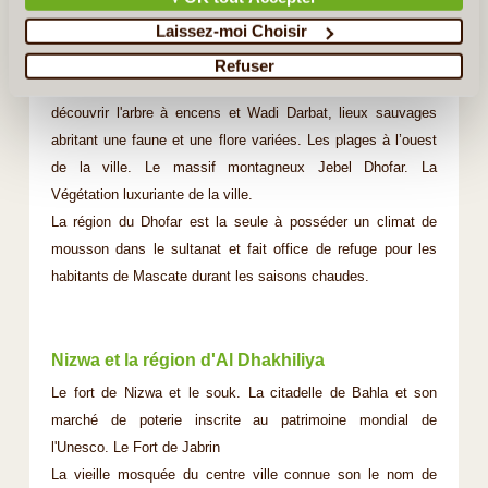
Salalah
Laissez-moi Choisir
Les ruines d'Al-Balid. Le souk d'Hafah, pittoresque, a gardé
Refuser
son aspect traditionnel : encens, myrrhe, or .Les Wadis, pour
découvrir l'arbre à encens et Wadi Darbat, lieux sauvages
abritant une faune et une flore variées. Les plages à l’ouest
de la ville. Le massif montagneux Jebel Dhofar. La
Végétation luxuriante de la ville.
La région du Dhofar est la seule à posséder un climat de
mousson dans le sultanat et fait office de refuge pour les
habitants de Mascate durant les saisons chaudes.
Nizwa et la région d'Al Dhakhiliya
Le fort de Nizwa et le souk. La citadelle de Bahla et son
marché de poterie inscrite au patrimoine mondial de
l'Unesco. Le Fort de Jabrin
La vieille mosquée du centre ville connue son le nom de