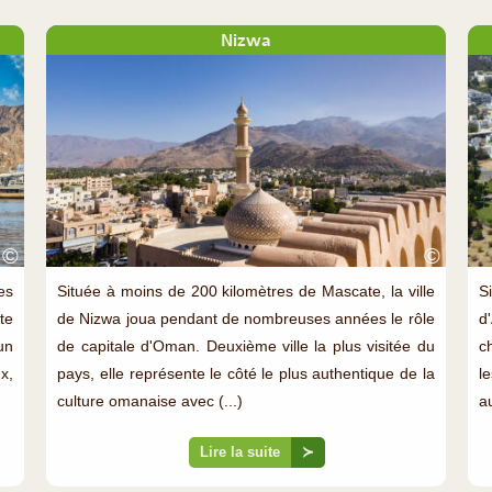
Nizwa
©
©
es
Située à moins de 200 kilomètres de Mascate, la ville
S
te
de Nizwa joua pendant de nombreuses années le rôle
d
un
de capitale d'Oman. Deuxième ville la plus visitée du
c
x,
pays, elle représente le côté le plus authentique de la
l
culture omanaise avec (...)
au
Lire la suite
≻