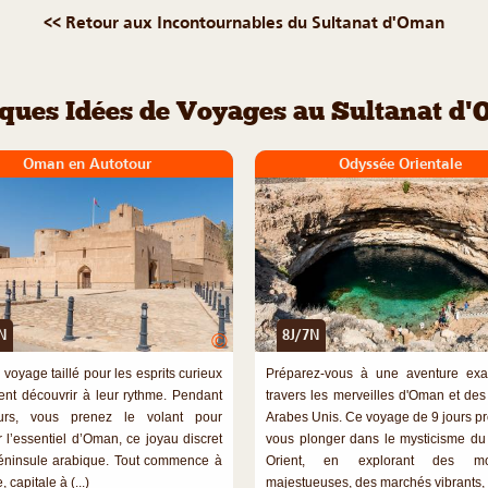
<< Retour aux Incontournables du Sultanat d'Oman
ques Idées de Voyages au Sultanat d
Oman en Autotour
Odyssée Orientale
N
8J/7N
©
 voyage taillé pour les esprits curieux
Préparez-vous à une aventure exa
ent découvrir à leur rythme. Pendant
travers les merveilles d'Oman et des
ours, vous prenez le volant pour
Arabes Unis. Ce voyage de 9 jours p
r l’essentiel d’Oman, ce joyau discret
vous plonger dans le mysticisme d
éninsule arabique. Tout commence à
Orient, en explorant des mo
 capitale à (...)
majestueuses, des marchés vibrants, (