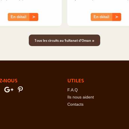
En détail
≻
En détail
≻
»
Tous les circuits au Sultanat d'Oman
Z-NOUS
UTILES
F.A.Q
Ils nous aident
Contacts