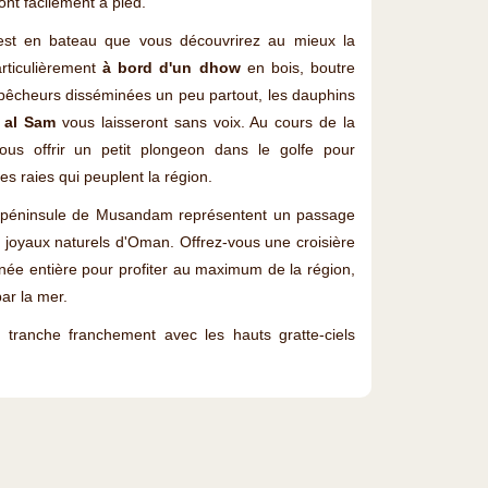
 font facilement à pied.
'est en bateau que vous découvrirez au mieux la
rticulièrement
à bord d'un dhow
en bois, boutre
e pêcheurs disséminées un peu partout, les dauphins
r al Sam
vous laisseront sans voix. Au cours de la
s offrir un petit plongeon dans le golfe pour
es raies qui peuplent la région.
 péninsule de Musandam représentent un passage
s joyaux naturels d'Oman. Offrez-vous une croisière
née entière pour profiter au maximum de la région,
par la mer.
ranche franchement avec les hauts gratte-ciels