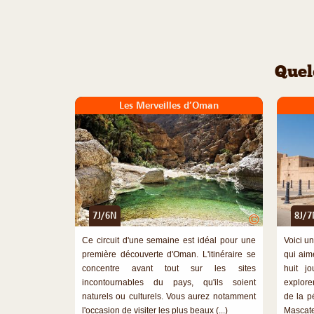
Quel
Les Merveilles d’Oman
7J/6N
8J/7
©
Ce circuit d'une semaine est idéal pour une
Voici un
première découverte d'Oman. L'itinéraire se
qui aim
concentre avant tout sur les sites
huit j
incontournables du pays, qu'ils soient
explore
naturels ou culturels. Vous aurez notamment
de la p
l'occasion de visiter les plus beaux (...)
Mascate,