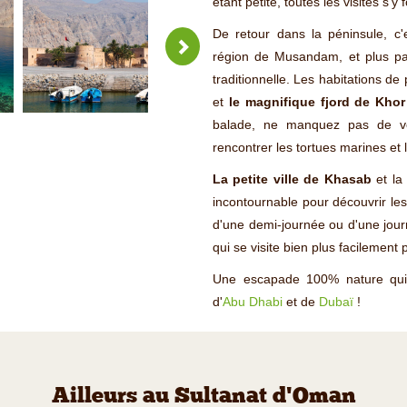
étant petite, toutes les visites s'y
De retour dans la péninsule, c
région de Musandam, et plus pa
traditionnelle. Les habitations d
et
le magnifique fjord de Kho
balade, ne manquez pas de vou
rencontrer les tortues marines et l
La petite ville de Khasab
et la
incontournable pour découvrir le
d'une demi-journée ou d'une jour
qui se visite bien plus facilement 
Une escapade 100% nature qui t
d'
Abu Dhabi
et de
Dubaï
!
Ailleurs au Sultanat d'Oman