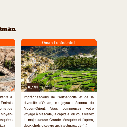
'Oman
Oman Confidentiel
8J/7N
©
©
ltante à
Imprégnez-vous de l'authenticité et de la
 Émirats
diversité d'Oman, ce joyau méconnu du
romet de
Moyen-Orient. Vous commencez votre
u Moyen-
voyage à Mascate, la capitale, où vous visitez
squées
la majestueuse Grande Mosquée et l'opéra,
...)
deux chefs-d'œuvre architecturaux de (...)