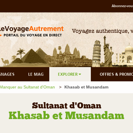
Abonnez-vous
GNAGES
LE MAG
EXPLORER
OFFRES & PROM
Manquer au Sultanat d'Oman
Khasab et Musandam
Sultanat d'Oman
Khasab et Musandam