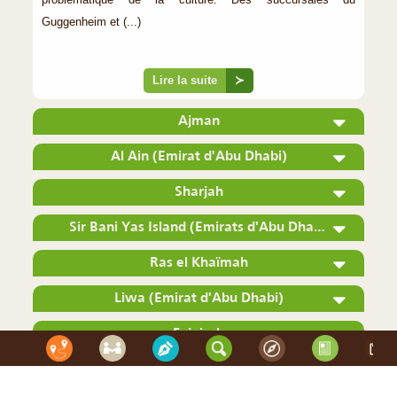
Guggenheim et (...)
Lire la suite
≻
Ajman
Al Ain (Emirat d'Abu Dhabi)
Sharjah
Sir Bani Yas Island (Emirats d'Abu Dhabi)
Ras el Khaïmah
Liwa (Emirat d'Abu Dhabi)
Fujairah
Et Plus Encore...