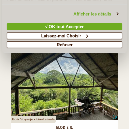
Excellent séjour au Guatemala et au Honduras intense, riche et
vous invitons à consulter notre
politique en matière de
varié. A noter particulièrement l'extrême proximité du voyage
confidentialité et de cookies
.
avec le carnet mis à disposition avant le départ avec des
Afficher les détails
chauffeurs et des guides toujours à l'heure et tous (...)
√ OK tout Accepter
Lire la suite
≻
Laissez-moi Choisir
Refuser
©
Bon Voyage - Guatemala
ELODIE R.