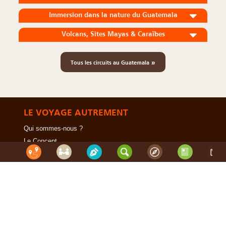
Immersion dans la nature du Guatemala
Volcans, Sites Mayas & Caraïbes
»
Tous les circuits au Guatemala
LE VOYAGE AUTREMENT
Qui sommes-nous ?
Le Concept
Notre Charte
Le Voyage en Direct... c'est quoi ?
Les Agents Locaux Partenaires
SUIVEZ-NOUS
UTILES
F.A.Q