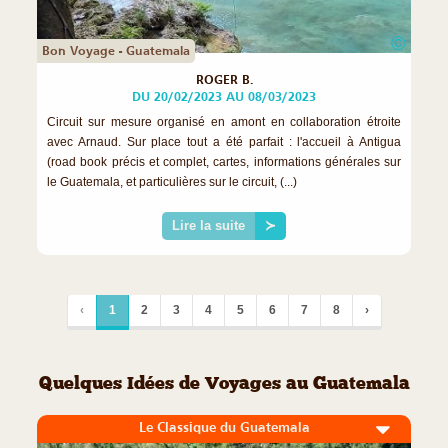
©
Bon Voyage - Guatemala
ROGER B.
DU 20/02/2023 AU 08/03/2023
Circuit sur mesure organisé en amont en collaboration étroite
avec Arnaud. Sur place tout a été parfait : l'accueil à Antigua
(road book précis et complet, cartes, informations générales sur
le Guatemala, et particulières sur le circuit, (...)
Lire la suite
≻
‹
1
2
3
4
5
6
7
8
›
Quelques Idées de Voyages au Guatemala
Le Classique du Guatemala