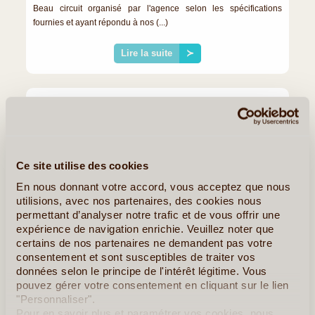
Beau circuit organisé par l'agence selon les spécifications
fournies et ayant répondu à nos (...)
Lire la suite
≻
Ce site utilise des cookies
En nous donnant votre accord, vous acceptez que nous
utilisions, avec nos partenaires, des cookies nous
permettant d’analyser notre trafic et de vous offrir une
expérience de navigation enrichie. Veuillez noter que
certains de nos partenaires ne demandent pas votre
consentement et sont susceptibles de traiter vos
Terra Guatemala
données selon le principe de l'intérêt légitime. Vous
pouvez gérer votre consentement en cliquant sur le lien
THIERY P.
"Personnaliser".
DU 09/04/2024 AU 25/04/2024
Pour en savoir plus et paramétrer vos cookies, nous