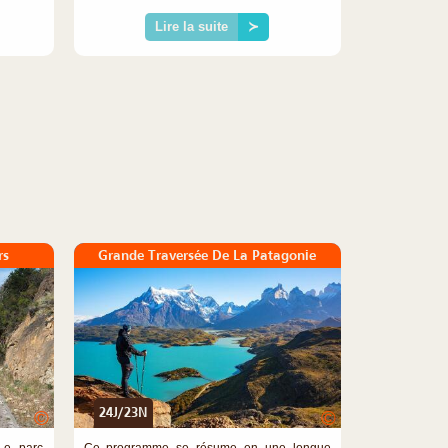
Lire la suite
≻
rs
Grande Traversée De La Patagonie
24J/23N
©
©
Le parc
Ce programme se résume en une longue