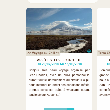
©
>> Voyage au Chili <<
Terra Ch
AURÉLIE V. ET CHRISTOPHE H.
DU 20/07/2018 AU 15/08/2018
D
Bonjour Très beau voyage organisé par
Bonjou
Jean-Charles, avec un suivi personnalisé
grande q
durant tout le déroulement du circuit; il a pu
nous a 
nous informer en direct des conditions météo
San P
et nous conseiller grâce à whatsapp durant
complé
tout le séjour. Aucun (...)
avons vr