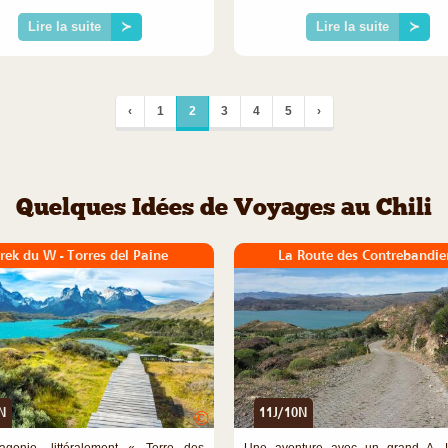
Lire la suite
≻
Lire la suite
≻
‹
1
2
3
4
5
›
Quelques Idées de Voyages au Chili
rek du W - Torres del Paine
La Route des Contrebandie
N
11J/10N
©
agonie, littéralement « Terre des
Une aventure avec un grand A. 