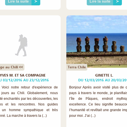
Lire la suite
≻
Lire la suite
≻
ge au Chili <<
Terra Chile
YVES M. ET SA COMPAGNE
GINETTE L.
U 03/12/2016 AU 23/12/2016
DU 12/03/2016 AU 20/03/20
 Voici notre retour d'expérience de
Bonjour Après avoir visité plus de 
jours au Chili. Globalement, nous
pays à travers le monde, je planifiai
té enchantés par les découvertes, les
l’île de Pâques, endroit mythi
es et les rencontres. Nos guides
excellence. Ce lieu signifie beauc
y, un homme sympathique et très
l’humanité et revêtait une grande im
nné. La marche à travers la (...)
pour moi. J’ai (...)