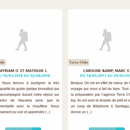
ile
Terra Chile
MYRIAM O. ET MATHILDE L.
CAROLINE &AMP; MARC V
U 16/03/2018 AU 02/04/2018
DU 14/05/2017 AU 29/05/20
r Nous tenons à souligner la très
Bonjour On est en effet de retour de 
ualité du guide (pelipe torrealba) qui
voyage qui nous a fait du bien. Tout 
accompagné durant notre séjour sur
la préparation par l’agence Terra Chi
edro de Atacama ainsi que la
top. Ils ont suivi le dossier de prêt et 
mentarité avec le chauffeur. Nous
un coup de téléphone à Santiago,
aiment pu voir et apprendre (...)
donne un (...)