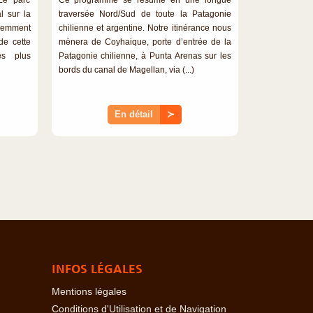
l sur la
traversée Nord/Sud de toute la Patagonie
écemment
chilienne et argentine. Notre itinérance nous
de cette
mènera de Coyhaique, porte d’entrée de la
es plus
Patagonie chilienne, à Punta Arenas sur les
bords du canal de Magellan, via (...)
En détail
≻
INFOS LÉGALES
Mentions légales
Conditions d'Utilisation et de Navigation