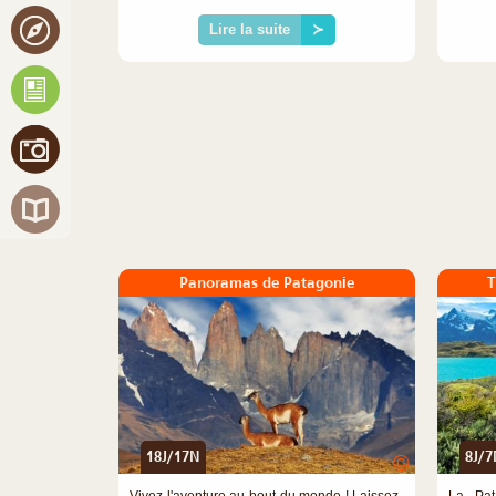
Lire la suite
≻
Panoramas de Patagonie
T
18J/17N
8J/7
©
Vivez l'aventure au bout du monde ! Laissez-
La Pat