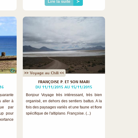
Lire la suite
≻
©
>> Voyage au Chili <<
FRANÇOISE P. ET SON MARI
16
DU 11/11/2015 AU 15/11/2015
quarante
Bonjour Voyage très intéressant, très bien
s aller à
organisé, en dehors des sentiers battus. A la
que par
fois des paysages variés et une faune et flore
oup pour
spécifique de l'altiplano. Françoise. (...)
portance