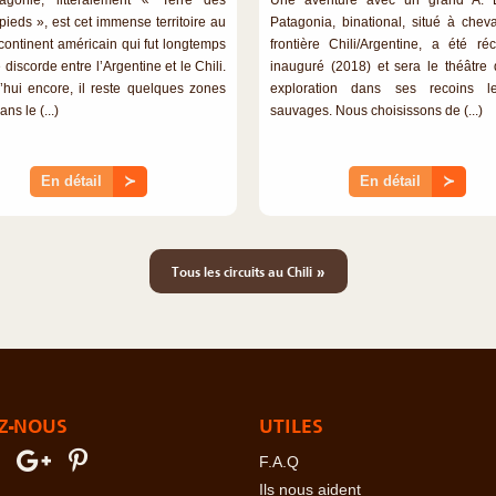
pieds », est cet immense territoire au
Patagonia, binational, situé à cheva
continent américain qui fut longtemps
frontière Chili/Argentine, a été r
 discorde entre l’Argentine et le Chili.
inauguré (2018) et sera le théâtre 
’hui encore, il reste quelques zones
exploration dans ses recoins l
ns le (...)
sauvages. Nous choisissons de (...)
En détail
≻
En détail
≻
»
Tous les circuits au Chili
Z-NOUS
UTILES
F.A.Q
Ils nous aident