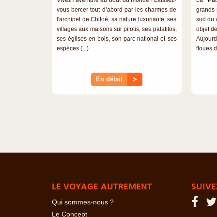
vous bercer tout d’abord par les charmes de
grands 
l'archipel de Chiloé, sa nature luxuriante, ses
sud du 
villages aux maisons sur pilotis, ses palafitos,
objet de
ses églises en bois, son parc national et ses
Aujourd
espèces (...)
floues da
En détail
≻
LE VOYAGE AUTREMENT
SUIVE
Qui sommes-nous ?
Le Concept