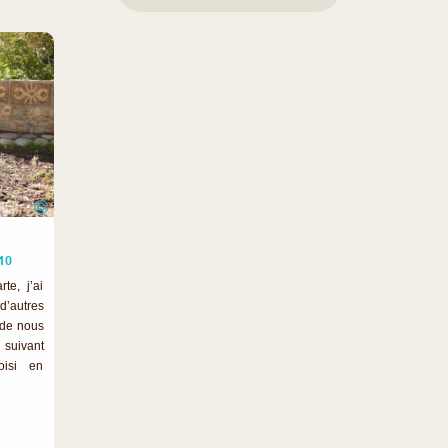
©
10
te, j’ai
d’autres
 de nous
 suivant
oisi en