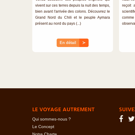
vivent sur ces terres depuis la nuit des temps,
reçoit 
bien avant l'arrivée des colons. Découvrez le
scienti
Grand Nord du Chili et le peuple Aymara
comme l
présent au nord du pays (...)
observat
En détail
≻
LE VOYAGE AUTREMENT
SUIVE
Qui sommes-nous ?
Le Concept
Notre Charte