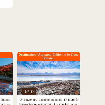
Destination l'Atacama Chilien et le Lipez
Bolivien
19J/18N
©
©
du monde
Une aventure exceptionnelle de 17 jours à
vrir en
travers les paysages les plus spectaculaires