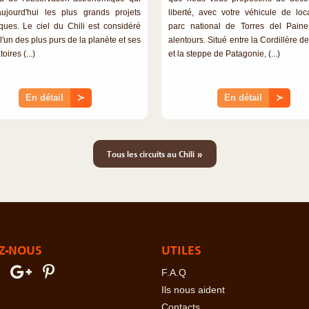
aujourd'hui les plus grands projets
liberté, avec votre véhicule de loca
fiques. Le ciel du Chili est considéré
parc national de Torres del Pain
'un des plus purs de la planète et ses
alentours. Situé entre la Cordillère 
oires (...)
et la steppe de Patagonie, (...)
En détail
≻
En détail
≻
»
Tous les circuits au Chili
Z-NOUS
UTILES
F.A.Q
Ils nous aident
Contacts