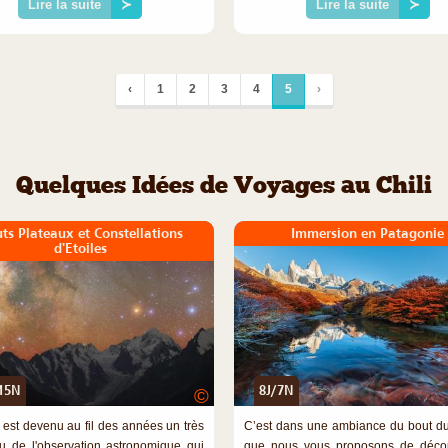
Lire la suite
≻
Lire la suite
≻
‹
1
2
3
4
5
›
Quelques Idées de Voyages au Chili
ts Plateaux et Constellations
Immersion en Patagonie
d'Etoiles
15N
8J/7N
©
i est devenu au fil des années un très
C’est dans une ambiance du bout 
eu de l'observation astronomique qui
que nous vous proposons de décou