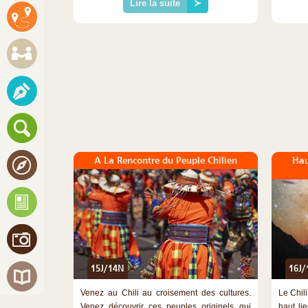
Lire la suite
≻
A La Rencontre du Peuple Chilien
Hau
15J/14N
16J/
©
Venez au Chili au croisement des cultures.
Le Chil
Venez découvrir ces peuples originels qui
haut li