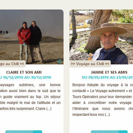
©
ge au Chili <<
>> Voyage au Chili <<
CLAIRE ET SON AMI
JANINE ET SES AMIS
U 16/12/2010 AU 30/12/2010
DU 09/05/2010 AU 23/05/20
aysages sublimes, une bonne
Bonjour Adepte du voyage à la car
ation aussi bien dans le sud que le
contacté « Le Voyage autrement » et 
n guide vraiment au top. Un séjour
Tours Opérators pour leur demander
able malgré le mal de l'altitude et un
aider à concrétiser notre voyage
arfois très surprenant. Claire (...)
l’itinéraire que nous avions ch
respectant tous nos (...)