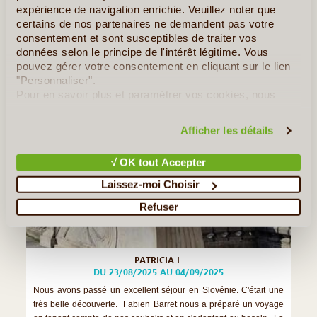
d'est en ouest en autotour ! Avec Alan (...)
expérience de navigation enrichie. Veuillez noter que
certains de nos partenaires ne demandent pas votre
Lire la suite
≻
consentement et sont susceptibles de traiter vos
données selon le principe de l'intérêt légitime. Vous
pouvez gérer votre consentement en cliquant sur le lien
SLOVÉNIE
"Personnaliser".
Randonnée Slovénie
Pour en savoir plus et paramétrer vos cookies, nous
vous invitons à consulter notre
politique en matière de
confidentialité et de cookies
.
Afficher les détails
√ OK tout Accepter
Laissez-moi Choisir
Refuser
PATRICIA L.
DU 23/08/2025 AU 04/09/2025
Nous avons passé un excellent séjour en Slovénie. C'était une
très belle découverte. Fabien Barret nous a préparé un voyage