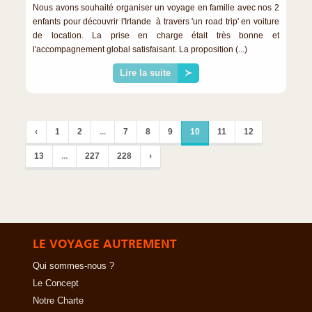
Nous avons souhaité organiser un voyage en famille avec nos 2
enfants pour découvrir l'Irlande à travers 'un road trip' en voiture
de location. La prise en charge était très bonne et
l'accompagnement global satisfaisant. La proposition (...)
Lire la suite
≻
‹
1
2
...
7
8
9
10
11
12
13
...
227
228
›
LE VOYAGE AUTREMENT
Qui sommes-nous ?
Le Concept
Notre Charte