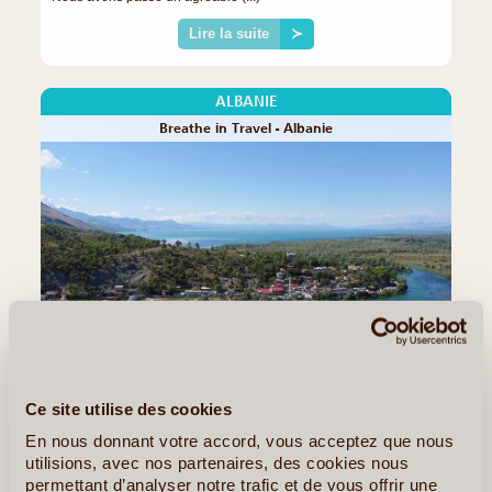
Lire la suite
≻
ALBANIE
Breathe in Travel - Albanie
JÉRÉMY V.
Ce site utilise des cookies
DU 30/08/2025 AU 18/09/2025
J'ai réalisé ce voyage du 30 aout au 18 Septembre, soit 20 jours.
En nous donnant votre accord, vous acceptez que nous
Cela s'est super bien passé, et j'ai passé un excellent séjour en
utilisions, avec nos partenaires, des cookies nous
Albanie. En 20 jours, j'ai pu découvrir l'albanie du nord au sud, et
permettant d’analyser notre trafic et de vous offrir une