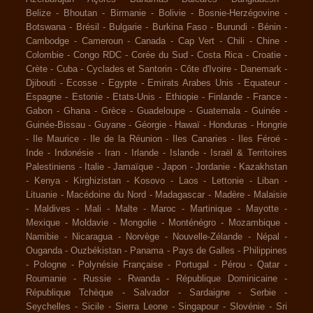
Belize
-
Bhoutan
-
Birmanie
-
Bolivie
-
Bosnie-Herzégovine
-
Botswana
-
Brésil
-
Bulgarie
-
Burkina Faso
-
Burundi
-
Bénin
-
Cambodge
-
Cameroun
-
Canada
-
Cap Vert
-
Chili
-
Chine
-
Colombie
-
Congo RDC
-
Corée du Sud
-
Costa Rica
-
Croatie
-
Crète
-
Cuba
-
Cyclades et Santorin
-
Côte d'Ivoire
-
Danemark
-
Djibouti
-
Ecosse
-
Egypte
-
Emirats Arabes Unis
-
Equateur
-
Espagne
-
Estonie
-
Etats-Unis
-
Ethiopie
-
Finlande
-
France
-
Gabon
-
Ghana
-
Grèce
-
Guadeloupe
-
Guatemala
-
Guinée
-
Guinée-Bissau
-
Guyane
-
Géorgie
-
Hawaï
-
Honduras
-
Hongrie
-
Ile Maurice
-
Ile de la Réunion
-
Iles Canaries
-
Iles Féroé
-
Inde
-
Indonésie
-
Iran
-
Irlande
-
Islande
-
Israël & Territoires
Palestiniens
-
Italie
-
Jamaïque
-
Japon
-
Jordanie
-
Kazakhstan
-
Kenya
-
Kirghizistan
-
Kosovo
-
Laos
-
Lettonie
-
Liban
-
Lituanie
-
Macédoine du Nord
-
Madagascar
-
Madère
-
Malaisie
-
Maldives
-
Mali
-
Malte
-
Maroc
-
Martinique
-
Mayotte
-
Mexique
-
Moldavie
-
Mongolie
-
Monténégro
-
Mozambique
-
Namibie
-
Nicaragua
-
Norvège
-
Nouvelle-Zélande
-
Népal
-
Ouganda
-
Ouzbékistan
-
Panama
-
Pays de Galles
-
Philippines
-
Pologne
-
Polynésie Française
-
Portugal
-
Pérou
-
Qatar
-
Roumanie
-
Russie
-
Rwanda
-
République Dominicaine
-
République Tchèque
-
Salvador
-
Sardaigne
-
Serbie
-
Seychelles
-
Sicile
-
Sierra Leone
-
Singapour
-
Slovénie
-
Sri