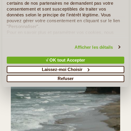
certains de nos partenaires ne demandent pas votre
MARTA ET CÉDRIC D.
consentement et sont susceptibles de traiter vos
DU 20/10/2015 AU 29/10/2015
données selon le principe de l'intérêt légitime. Vous
Bonjour Séjour inoubliable au Sénégal Le circuit proposé nous a
pouvez gérer votre consentement en cliquant sur le lien
pleinement satisfait avec de nombreuses visites et
"Personnaliser".
d'authentiques découvertes d'un pays merveilleux. Il faut
Pour en savoir plus et paramétrer vos cookies, nous
souligner le grand professionnalisme de l'agence qui a su
vous invitons à consulter notre
politique en matière de
adapter notre (...)
confidentialité et de cookies
.
Afficher les détails
Lire la suite
≻
√ OK tout Accepter
Laissez-moi Choisir
Refuser