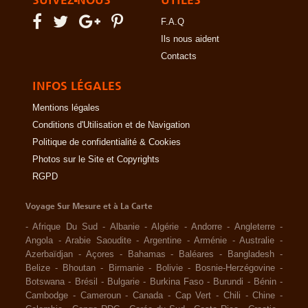
SUIVEZ-NOUS
UTILES
F.A.Q
Ils nous aident
Contacts
INFOS LÉGALES
Mentions légales
Conditions d'Utilisation et de Navigation
Politique de confidentialité & Cookies
Photos sur le Site et Copyrights
RGPD
Voyage Sur Mesure et à La Carte
-
Afrique Du Sud
-
Albanie
-
Algérie
-
Andorre
-
Angleterre
-
Angola
-
Arabie Saoudite
-
Argentine
-
Arménie
-
Australie
-
Azerbaïdjan
-
Açores
-
Bahamas
-
Baléares
-
Bangladesh
-
Belize
-
Bhoutan
-
Birmanie
-
Bolivie
-
Bosnie-Herzégovine
-
Botswana
-
Brésil
-
Bulgarie
-
Burkina Faso
-
Burundi
-
Bénin
-
Cambodge
-
Cameroun
-
Canada
-
Cap Vert
-
Chili
-
Chine
-