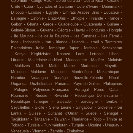
Colombie
-
Congo RDC
-
Corée du Sud
-
Costa Rica
-
Croatie
-
Crète
-
Cuba
-
Cyclades et Santorin
-
Côte d'Ivoire
-
Danemark
-
Djibouti
-
Ecosse
-
Egypte
-
Emirats Arabes Unis
-
Equateur
-
Espagne
-
Estonie
-
Etats-Unis
-
Ethiopie
-
Finlande
-
France
-
Gabon
-
Ghana
-
Grèce
-
Guadeloupe
-
Guatemala
-
Guinée
-
Guinée-Bissau
-
Guyane
-
Géorgie
-
Hawaï
-
Honduras
-
Hongrie
-
Ile Maurice
-
Ile de la Réunion
-
Iles Canaries
-
Iles Féroé
-
Inde
-
Indonésie
-
Iran
-
Irlande
-
Islande
-
Israël & Territoires
Palestiniens
-
Italie
-
Jamaïque
-
Japon
-
Jordanie
-
Kazakhstan
-
Kenya
-
Kirghizistan
-
Kosovo
-
Laos
-
Lettonie
-
Liban
-
Lituanie
-
Macédoine du Nord
-
Madagascar
-
Madère
-
Malaisie
-
Maldives
-
Mali
-
Malte
-
Maroc
-
Martinique
-
Mayotte
-
Mexique
-
Moldavie
-
Mongolie
-
Monténégro
-
Mozambique
-
Namibie
-
Nicaragua
-
Norvège
-
Nouvelle-Zélande
-
Népal
-
Ouganda
-
Ouzbékistan
-
Panama
-
Pays de Galles
-
Philippines
-
Pologne
-
Polynésie Française
-
Portugal
-
Pérou
-
Qatar
-
Roumanie
-
Russie
-
Rwanda
-
République Dominicaine
-
République Tchèque
-
Salvador
-
Sardaigne
-
Serbie
-
Seychelles
-
Sicile
-
Sierra Leone
-
Singapour
-
Slovénie
-
Sri
Lanka
-
Suisse
-
Sultanat d'Oman
-
Suède
-
Sénégal
-
Tadjikistan
-
Tanzanie
-
Taïwan
-
Thaïlande
-
Togo
-
Trinité et
Tobago
-
Tunisie
-
Turkménistan
-
Turquie
-
Ukraine
-
Uruguay
-
Venezuela
-
Vietnam
-
Zambie
-
Zimbabwe