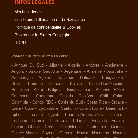
INFOS LÉGALES
Mentions légales
Conditions d'Utilisation et de Navigation
Politique de confidentialité & Cookies
Photos sur le Site et Copyrights
RGPD
Voyage Sur Mesure et à La Carte
-
Afrique Du Sud
-
Albanie
-
Algérie
-
Andorre
-
Angleterre
-
Angola
-
Arabie Saoudite
-
Argentine
-
Arménie
-
Australie
-
Azerbaïdjan
-
Açores
-
Bahamas
-
Baléares
-
Bangladesh
-
Belize
-
Bhoutan
-
Birmanie
-
Bolivie
-
Bosnie-Herzégovine
-
Botswana
-
Brésil
-
Bulgarie
-
Burkina Faso
-
Burundi
-
Bénin
-
Cambodge
-
Cameroun
-
Canada
-
Cap Vert
-
Chili
-
Chine
-
Colombie
-
Congo RDC
-
Corée du Sud
-
Costa Rica
-
Croatie
-
Crète
-
Cuba
-
Cyclades et Santorin
-
Côte d'Ivoire
-
Danemark
-
Djibouti
-
Ecosse
-
Egypte
-
Emirats Arabes Unis
-
Equateur
-
Espagne
-
Estonie
-
Etats-Unis
-
Ethiopie
-
Finlande
-
France
-
Gabon
-
Ghana
-
Grèce
-
Guadeloupe
-
Guatemala
-
Guinée
-
Guinée-Bissau
-
Guyane
-
Géorgie
-
Hawaï
-
Honduras
-
Hongrie