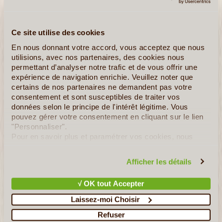
Principales Villes
Ce site utilise des cookies
Thiès – Kaolack – Ziguinchor - Saint Louis - Diourbel
En nous donnant votre accord, vous acceptez que nous
utilisions, avec nos partenaires, des cookies nous
Régime Politique
permettant d’analyser notre trafic et de vous offrir une
République semi-présidentielle (14 Régions)
expérience de navigation enrichie. Veuillez noter que
certains de nos partenaires ne demandent pas votre
consentement et sont susceptibles de traiter vos
Devise Nationale
données selon le principe de l'intérêt légitime. Vous
"Un Peuple, Un But, Une Foi"
pouvez gérer votre consentement en cliquant sur le lien
"Personnaliser".
Pour en savoir plus et paramétrer vos cookies, nous
Langue
vous invitons à consulter notre
politique en matière de
Français et de nombreuses langues régionales :
confidentialité et de cookies
.
Afficher les détails
Wolof, Peul, Sérère, Mandingue, Soninké, Diola,
Manjaque
√ OK tout Accepter
Laissez-moi Choisir
Monaie Nationale
Franc CFA (XOF)
Refuser